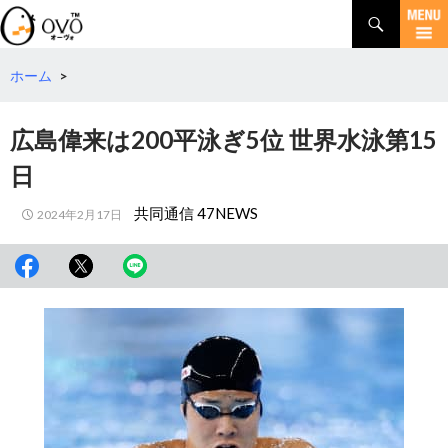
検
索
コ
ン
テ
ホーム
>
ン
ツ
広島偉来は200平泳ぎ5位 世界水泳第15
へ
移
日
動
共同通信 47NEWS
2024年2月17日