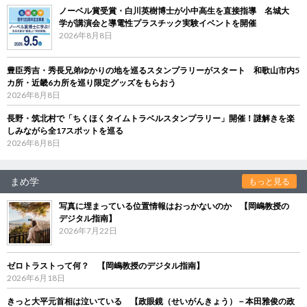
ノーベル賞受賞・白川英樹博士が小中高生を直接指導 名城大
学が講演会と導電性プラスチック実験イベントを開催
2026年8月8日
豊臣秀吉・秀長兄弟ゆかりの地を巡るスタンプラリーがスタート 和歌山市内5
カ所・近畿6カ所を巡り限定グッズをもらおう
2026年8月8日
長野・筑北村で「ちくほくタイムトラベルスタンプラリー」開催！謎解きを楽
しみながら全17スポットを巡る
2026年8月8日
まめ学
もっと見る
写真に埋まっている位置情報はおっかないのか 【岡嶋教授の
デジタル指南】
2026年7月22日
ゼロトラストって何？ 【岡嶋教授のデジタル指南】
2026年6月18日
きっと大平元首相は泣いている 【政眼鏡（せいがんきょう）－本田雅俊の政