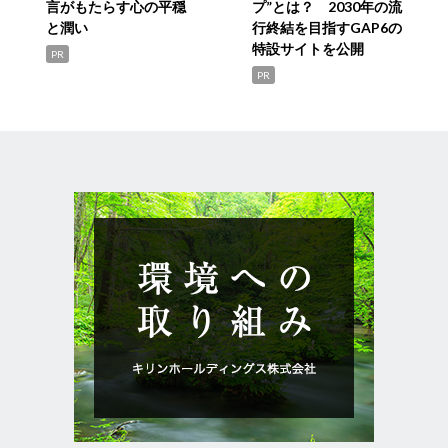
言がもたらす心の平穏
プ”とは？ 2030年の流
と潤い
行終結を目指すGAP6の
特設サイトを公開
PR
PR