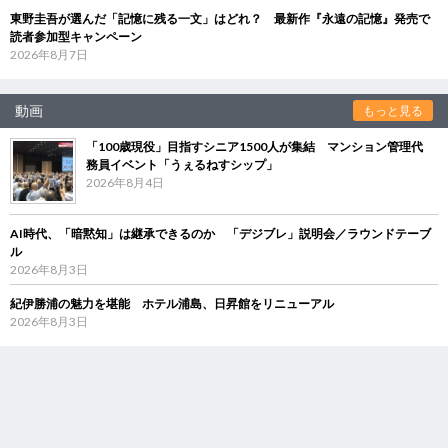
東野圭吾が選んだ「記憶に残る一文」はどれ？ 最新作『永遠の記憶』発売で
読者参加型キャンペーン
2026年8月7日
動画
もっと見る
「100歳現役」目指すシニア1500人が集結 マンション管理代
務員イベント「うぇるねすシップ」
2026年8月4日
AI時代、「暗黙知」は継承できるのか 「デジブレ」説明会／ラウンドテーブ
ル
2026年8月3日
紀伊勝浦の魅力を堪能 ホテル浦島、日昇館をリニューアル
2026年8月3日