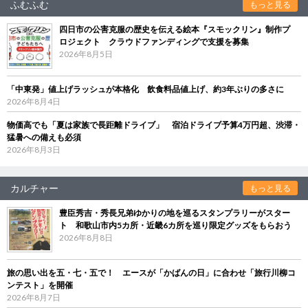
ふむふむ
もっと見る
四日市の公害克服の歴史を伝える絵本『スモックリン』制作プ
ロジェクト クラウドファンディングで支援を募集
2026年8月5日
「中東発」値上げラッシュが本格化 飲食料品値上げ、約3年ぶりの多さに
2026年8月4日
物価高でも「夏は家族で長距離ドライブ」 宿泊ドライブ予算4万円超、渋滞・
猛暑への備えも必須
2026年8月3日
カルチャー
もっと見る
豊臣秀吉・秀長兄弟ゆかりの地を巡るスタンプラリーがスター
ト 和歌山市内5カ所・近畿6カ所を巡り限定グッズをもらおう
2026年8月8日
旅の思い出を五・七・五で！ エースが「かばんの日」に合わせ「旅行川柳コ
ンテスト」を開催
2026年8月7日