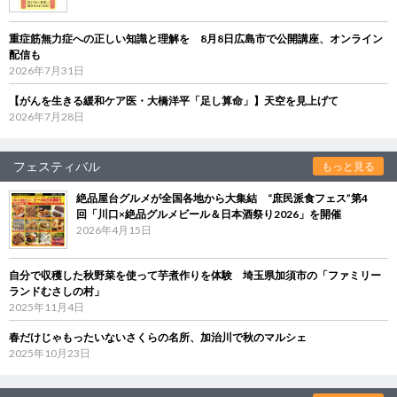
重症筋無力症への正しい知識と理解を 8月8日広島市で公開講座、オンライン
配信も
2026年7月31日
【がんを生きる緩和ケア医・大橋洋平「足し算命」】天空を見上げて
2026年7月28日
フェスティバル
もっと見る
絶品屋台グルメが全国各地から大集結 “庶民派食フェス”第4
回「川口×絶品グルメビール＆日本酒祭り2026」を開催
2026年4月15日
自分で収穫した秋野菜を使って芋煮作りを体験 埼玉県加須市の「ファミリー
ランドむさしの村」
2025年11月4日
春だけじゃもったいないさくらの名所、加治川で秋のマルシェ
2025年10月23日