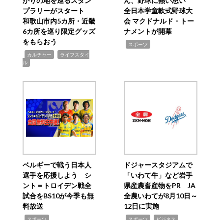
かりの地を巡るスタン
ん、野球に熱い思い
プラリーがスタート
全日本学童軟式野球大
和歌山市内5カ所・近畿
会 マクドナルド・トー
6カ所を巡り限定グッズ
ナメントが開幕
をもらおう
,
スポーツ
,
,
カルチャー
ライフスタイ
ル
ベルギーで戦う日本人
ドジャースタジアムで
選手を応援しよう シ
「いわて牛」など岩手
ント＝トロイデン戦全
県産農畜産物をPR JA
試合をBS10が今季も無
全農いわてが8月10日～
料放送
12日に実施
,
,
,
スポーツ
スポーツ
ビジネス