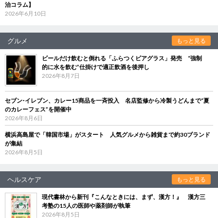
治コラム】
2026年6月10日
グルメ
もっと見る
ビールだけ飲むと倒れる「ふらつくビアグラス」発売 “強制
的に水を飲む”仕掛けで適正飲酒を後押し
2026年8月7日
セブン‐イレブン、カレー15商品を一斉投入 名店監修から冷製うどんまで“夏
のカレーフェス”を開催中
2026年8月6日
横浜高島屋で「韓国市場」がスタート 人気グルメから雑貨まで約30ブランド
が集結
2026年8月5日
ヘルスケア
もっと見る
現代書林から新刊『こんなときには、まず、漢方！』 漢方三
考塾の15人の医師や薬剤師が執筆
2026年8月5日