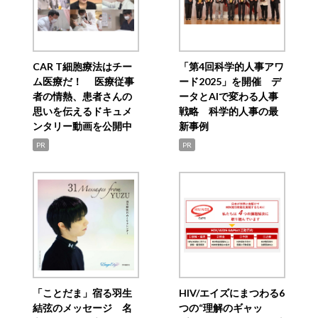
CAR T細胞療法はチー
「第4回科学的人事アワ
ム医療だ！ 医療従事
ード2025」を開催 デ
者の情熱、患者さんの
ータとAIで変わる人事
思いを伝えるドキュメ
戦略 科学的人事の最
ンタリー動画を公開中
新事例
PR
PR
「ことだま」宿る羽生
HIV/エイズにまつわる6
結弦のメッセージ 名
つの“理解のギャッ