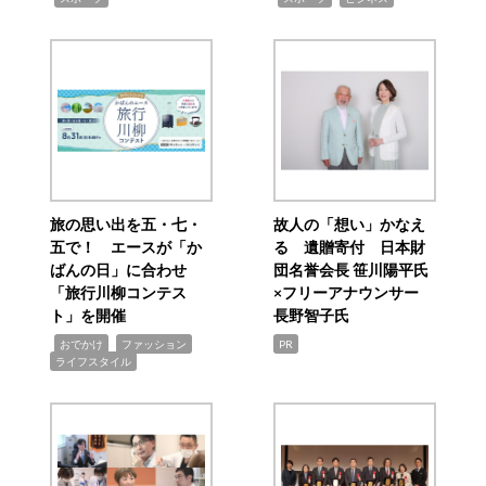
旅の思い出を五・七・
故人の「想い」かなえ
五で！ エースが「か
る 遺贈寄付 日本財
ばんの日」に合わせ
団名誉会長 笹川陽平氏
「旅行川柳コンテス
×フリーアナウンサー
ト」を開催
長野智子氏
,
,
,
おでかけ
ファッション
PR
ライフスタイル