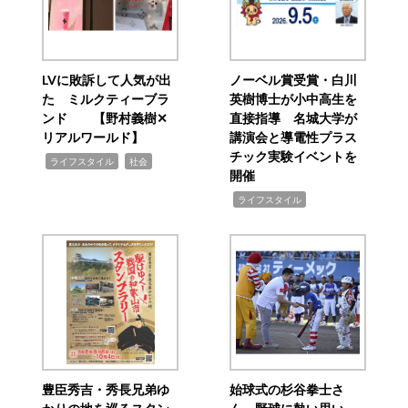
LVに敗訴して人気が出
ノーベル賞受賞・白川
た ミルクティーブラ
英樹博士が小中高生を
ンド 【野村義樹✕
直接指導 名城大学が
リアルワールド】
講演会と導電性プラス
チック実験イベントを
,
,
ライフスタイル
社会
開催
,
ライフスタイル
豊臣秀吉・秀長兄弟ゆ
始球式の杉谷拳士さ