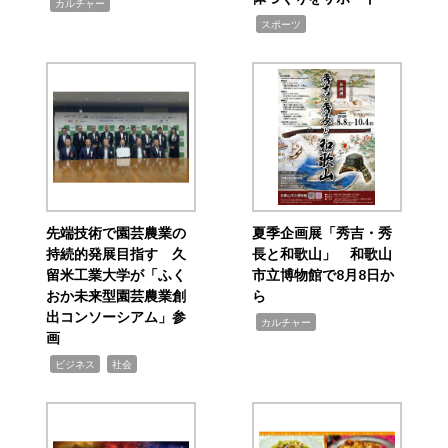
,
カルチャー
,
スポーツ
先端技術で園芸農業の
夏季企画展「秀吉・秀
持続的発展目指す 久
長と和歌山」 和歌山
留米工業大学が「ふく
市立博物館で8月8日か
おか未来型園芸農業創
ら
出コンソーシアム」参
,
カルチャー
画
,
,
ビジネス
社会