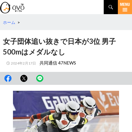
検
索
コ
ン
テ
ホーム
>
ン
ツ
女子団体追い抜きで日本が3位 男子
へ
移
500mはメダルなし
動
共同通信 47NEWS
2024年2月17日