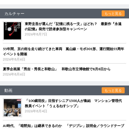
カルチャー
もっと見る
東野圭吾が選んだ「記憶に残る一文」はどれ？ 最新作『永遠
の記憶』発売で読者参加型キャンペーン
2026年8月7日
55年間、京の街を走り続けてきた車両 嵐山線・モボ301形、運行開始55周年
イベントを開催
2026年8月6日
夏季企画展「秀吉・秀長と和歌山」 和歌山市立博物館で8月8日から
2026年8月6日
動画
もっと見る
「100歳現役」目指すシニア1500人が集結 マンション管理代
務員イベント「うぇるねすシップ」
2026年8月4日
AI時代、「暗黙知」は継承できるのか 「デジブレ」説明会／ラウンドテーブ