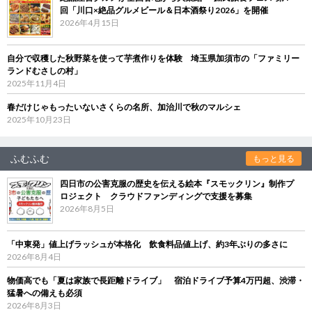
回「川口×絶品グルメビール＆日本酒祭り2026」を開催
2026年4月15日
自分で収穫した秋野菜を使って芋煮作りを体験 埼玉県加須市の「ファミリー
ランドむさしの村」
2025年11月4日
春だけじゃもったいないさくらの名所、加治川で秋のマルシェ
2025年10月23日
ふむふむ
もっと見る
四日市の公害克服の歴史を伝える絵本『スモックリン』制作プ
ロジェクト クラウドファンディングで支援を募集
2026年8月5日
「中東発」値上げラッシュが本格化 飲食料品値上げ、約3年ぶりの多さに
2026年8月4日
物価高でも「夏は家族で長距離ドライブ」 宿泊ドライブ予算4万円超、渋滞・
猛暑への備えも必須
2026年8月3日