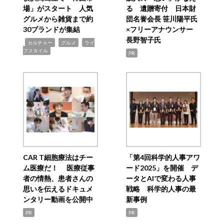
場」がスタート 人気
る 遺贈寄付 日本財
グルメから雑貨まで約
団名誉会長 笹川陽平氏
30ブランドが集結
×フリーアナウンサー
長野智子氏
,
,
,
カルチャー
グルメ
ライ
フスタイル
PR
CAR T細胞療法はチー
「第4回科学的人事アワ
ム医療だ！ 医療従事
ード2025」を開催 デ
者の情熱、患者さんの
ータとAIで変わる人事
思いを伝えるドキュメ
戦略 科学的人事の最
ンタリー動画を公開中
新事例
PR
PR