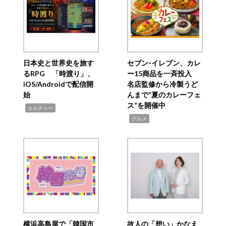
日本史と世界史を旅す
セブン‐イレブン、カレ
るRPG 「時渡り」、
ー15商品を一斉投入
iOS/Androidで配信開
名店監修から冷製うど
始
んまで“夏のカレーフェ
ス”を開催中
,
カルチャー
,
グルメ
横浜高島屋で「韓国市
故人の「想い」かなえ