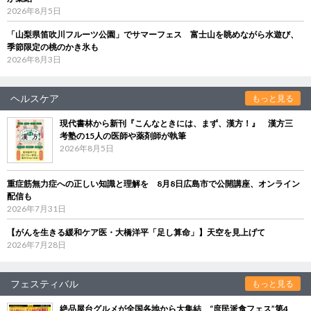
2026年8月5日
「山梨県笛吹川フルーツ公園」でサマーフェス 富士山を眺めながら水遊び、
季節限定の桃のかき氷も
2026年8月3日
ヘルスケア
もっと見る
現代書林から新刊『こんなときには、まず、漢方！』 漢方三
考塾の15人の医師や薬剤師が執筆
2026年8月5日
重症筋無力症への正しい知識と理解を 8月8日広島市で公開講座、オンライン
配信も
2026年7月31日
【がんを生きる緩和ケア医・大橋洋平「足し算命」】天空を見上げて
2026年7月28日
フェスティバル
もっと見る
絶品屋台グルメが全国各地から大集結 “庶民派食フェス”第4