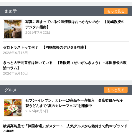
まめ学
もっと見る
写真に埋まっている位置情報はおっかないのか 【岡嶋教授の
デジタル指南】
2026年7月22日
ゼロトラストって何？ 【岡嶋教授のデジタル指南】
2026年6月18日
きっと大平元首相は泣いている 【政眼鏡（せいがんきょう）－本田雅俊の政
治コラム】
2026年6月10日
グルメ
もっと見る
セブン‐イレブン、カレー15商品を一斉投入 名店監修から冷
製うどんまで“夏のカレーフェス”を開催中
2026年8月6日
横浜高島屋で「韓国市場」がスタート 人気グルメから雑貨まで約30ブランド
が集結