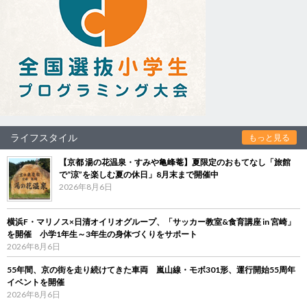
ライフスタイル
もっと見る
【京都 湯の花温泉・すみや亀峰菴】夏限定のおもてなし「旅館
で“涼”を楽しむ夏の休日」8月末まで開催中
2026年8月6日
横浜F・マリノス×日清オイリオグループ、「サッカー教室&食育講座 in 宮崎」
を開催 小学1年生～3年生の身体づくりをサポート
2026年8月6日
55年間、京の街を走り続けてきた車両 嵐山線・モボ301形、運行開始55周年
イベントを開催
2026年8月6日