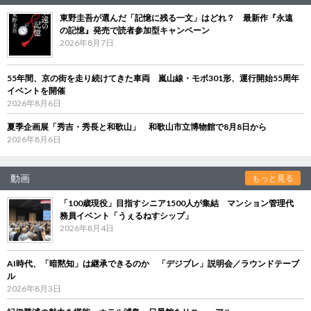
東野圭吾が選んだ「記憶に残る一文」はどれ？ 最新作『永遠
の記憶』発売で読者参加型キャンペーン
2026年8月7日
55年間、京の街を走り続けてきた車両 嵐山線・モボ301形、運行開始55周年
イベントを開催
2026年8月6日
夏季企画展「秀吉・秀長と和歌山」 和歌山市立博物館で8月8日から
2026年8月6日
動画
もっと見る
「100歳現役」目指すシニア1500人が集結 マンション管理代
務員イベント「うぇるねすシップ」
2026年8月4日
AI時代、「暗黙知」は継承できるのか 「デジブレ」説明会／ラウンドテーブ
ル
2026年8月3日