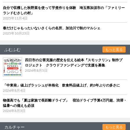
自分で収穫した秋野菜を使って芋煮作りを体験 埼玉県加須市の「ファミリー
ランドむさしの村」
2025年11月4日
春だけじゃもったいないさくらの名所、加治川で秋のマルシェ
2025年10月23日
ふむふむ
もっと見る
四日市の公害克服の歴史を伝える絵本『スモックリン』制作プ
ロジェクト クラウドファンディングで支援を募集
2026年8月5日
「中東発」値上げラッシュが本格化 飲食料品値上げ、約3年ぶりの多さに
2026年8月4日
物価高でも「夏は家族で長距離ドライブ」 宿泊ドライブ予算4万円超、渋滞・
猛暑への備えも必須
2026年8月3日
カルチャー
もっと見る