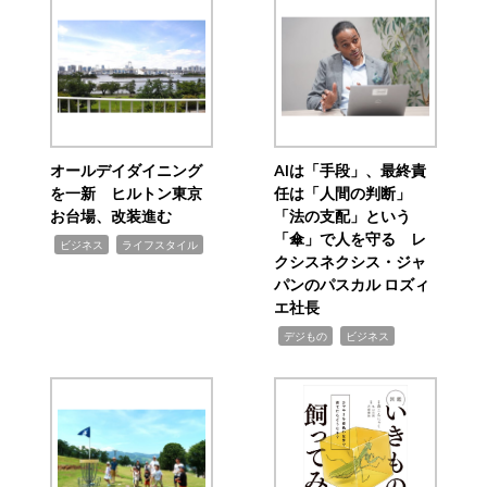
オールデイダイニング
AIは「手段」、最終責
を一新 ヒルトン東京
任は「人間の判断」
お台場、改装進む
「法の支配」という
「傘」で人を守る レ
,
,
ビジネス
ライフスタイル
クシスネクシス・ジャ
パンのパスカル ロズィ
エ社長
,
,
デジもの
ビジネス