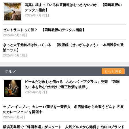
写真に埋まっている位置情報はおっかないのか 【岡嶋教授の
デジタル指南】
2026年7月22日
ゼロトラストって何？ 【岡嶋教授のデジタル指南】
2026年6月18日
きっと大平元首相は泣いている 【政眼鏡（せいがんきょう）－本田雅俊の政
治コラム】
2026年6月10日
グルメ
もっと見る
ビールだけ飲むと倒れる「ふらつくビアグラス」発売 “強制
的に水を飲む”仕掛けで適正飲酒を後押し
2026年8月7日
セブン‐イレブン、カレー15商品を一斉投入 名店監修から冷製うどんまで“夏
のカレーフェス”を開催中
2026年8月6日
横浜高島屋で「韓国市場」がスタート 人気グルメから雑貨まで約30ブランド