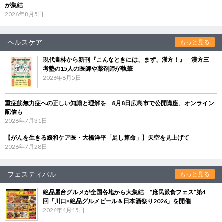
が集結
2026年8月5日
ヘルスケア
もっと見る
現代書林から新刊『こんなときには、まず、漢方！』 漢方三
考塾の15人の医師や薬剤師が執筆
2026年8月5日
重症筋無力症への正しい知識と理解を 8月8日広島市で公開講座、オンライン
配信も
2026年7月31日
【がんを生きる緩和ケア医・大橋洋平「足し算命」】天空を見上げて
2026年7月28日
フェスティバル
もっと見る
絶品屋台グルメが全国各地から大集結 “庶民派食フェス”第4
回「川口×絶品グルメビール＆日本酒祭り2026」を開催
2026年4月15日