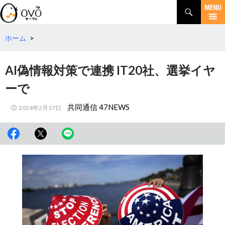
検
索
コ
ン
テ
ホーム
>
ン
ツ
AI偽情報対策で連携 IT20社、選挙イヤ
へ
移
ーで
動
共同通信 47NEWS
2024年2月17日