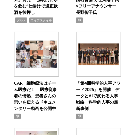
を飲む”仕掛けで適正飲
×フリーアナウンサー
酒を後押し
長野智子氏
,
,
グルメ
ライフスタイル
PR
CAR T細胞療法はチー
「第4回科学的人事アワ
ム医療だ！ 医療従事
ード2025」を開催 デ
者の情熱、患者さんの
ータとAIで変わる人事
思いを伝えるドキュメ
戦略 科学的人事の最
ンタリー動画を公開中
新事例
PR
PR