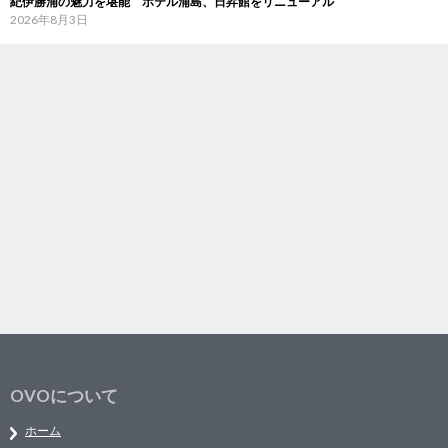
紀伊勝浦の魅力を堪能 ホテル浦島、日昇館をリニューアル
2026年8月3日
OVOについて
ホーム