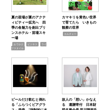
夏の苗場が夏のアクテ
カマキリを黄色い世界
ィビティー拡充へ 四
で育てたら いきもの
季の各魅力を創出プリ
観察の世界
ンスホテル・苗場スキ
,
カルチャー
ー場
,
,
,
おでかけ
ビジネス
ライ
フスタイル
ビールだけ飲むと倒れ
故人の「想い」かなえ
る「ふらつくビアグラ
る 遺贈寄付 日本財
ス」発売 “強制的に水
団名誉会長 笹川陽平氏