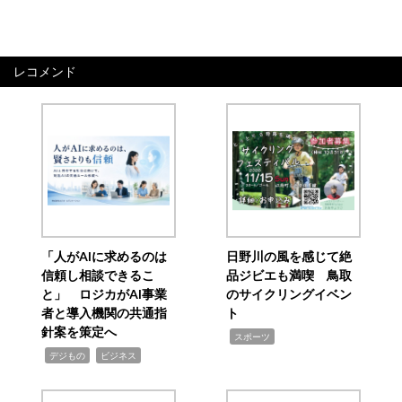
レコメンド
「人がAIに求めるのは
日野川の風を感じて絶
信頼し相談できるこ
品ジビエも満喫 鳥取
と」 ロジカがAI事業
のサイクリングイベン
者と導入機関の共通指
ト
針案を策定へ
,
スポーツ
,
,
デジもの
ビジネス