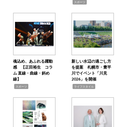
,
スポーツ
魂込め、あふれる躍動
新しい水辺の過ごし方
感 【正田裕生 コラ
を提案 札幌市・豊平
ム 直線・曲線・斜め
川でイベント「川見
線】
2026」を開催
,
,
スポーツ
ライフスタイル