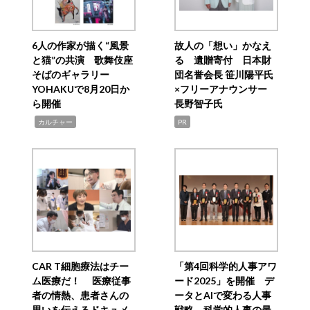
6人の作家が描く“風景
故人の「想い」かなえ
と猫”の共演 歌舞伎座
る 遺贈寄付 日本財
そばのギャラリー
団名誉会長 笹川陽平氏
YOHAKUで8月20日か
×フリーアナウンサー
ら開催
長野智子氏
,
カルチャー
PR
CAR T細胞療法はチー
「第4回科学的人事アワ
ム医療だ！ 医療従事
ード2025」を開催 デ
者の情熱、患者さんの
ータとAIで変わる人事
思いを伝えるドキュメ
戦略 科学的人事の最