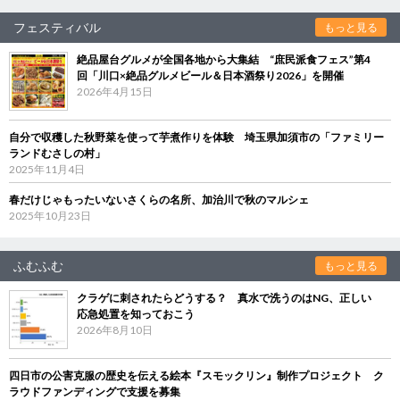
フェスティバル
もっと見る
絶品屋台グルメが全国各地から大集結 “庶民派食フェス”第4
回「川口×絶品グルメビール＆日本酒祭り2026」を開催
2026年4月15日
自分で収穫した秋野菜を使って芋煮作りを体験 埼玉県加須市の「ファミリー
ランドむさしの村」
2025年11月4日
春だけじゃもったいないさくらの名所、加治川で秋のマルシェ
2025年10月23日
ふむふむ
もっと見る
クラゲに刺されたらどうする？ 真水で洗うのはNG、正しい
応急処置を知っておこう
2026年8月10日
四日市の公害克服の歴史を伝える絵本『スモックリン』制作プロジェクト ク
ラウドファンディングで支援を募集