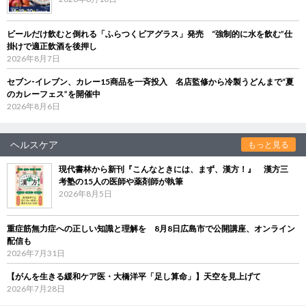
ビールだけ飲むと倒れる「ふらつくビアグラス」発売 “強制的に水を飲む”仕
掛けで適正飲酒を後押し
2026年8月7日
セブン‐イレブン、カレー15商品を一斉投入 名店監修から冷製うどんまで“夏
のカレーフェス”を開催中
2026年8月6日
ヘルスケア
もっと見る
現代書林から新刊『こんなときには、まず、漢方！』 漢方三
考塾の15人の医師や薬剤師が執筆
2026年8月5日
重症筋無力症への正しい知識と理解を 8月8日広島市で公開講座、オンライン
配信も
2026年7月31日
【がんを生きる緩和ケア医・大橋洋平「足し算命」】天空を見上げて
2026年7月28日