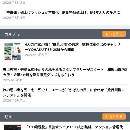
2026年8月5日
「中東発」値上げラッシュが本格化 飲食料品値上げ、約3年ぶりの多さに
2026年8月4日
カルチャー
もっと見る
6人の作家が描く“風景と猫”の共演 歌舞伎座そばのギャラリ
ーYOHAKUで8月20日から開催
2026年8月9日
豊臣秀吉・秀長兄弟ゆかりの地を巡るスタンプラリーがスタート 和歌山市内5
カ所・近畿6カ所を巡り限定グッズをもらおう
2026年8月8日
旅の思い出を五・七・五で！ エースが「かばんの日」に合わせ「旅行川柳コ
ンテスト」を開催
2026年8月7日
動画
もっと見る
「100歳現役」目指すシニア1500人が集結 マンション管理代