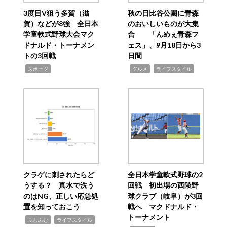
3度目V狙う多賀（滋
秋の日比谷公園に青森
賀）などが8強 全日本
のおいしいものが大集
学童軟式野球大会マク
合 「んめぇ青森フ
ドナルド・トーナメン
ェス」、9月18日から3
トの3回戦
日間
,
,
,
スポーツ
グルメ
ライフスタイル
クラゲに刺されたらど
全日本学童軟式野球の2
うする？ 真水で洗う
回戦 初出場の西陵野
のはNG、正しい応急処
球クラブ（岐阜）が3回
置を知っておこう
戦へ マクドナルド・
トーナメント
,
,
ふむふむ
ライフスタイル