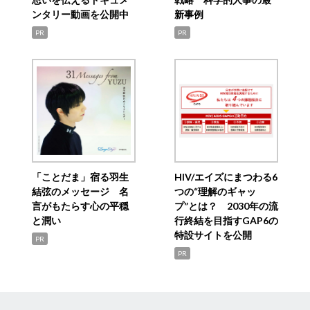
ンタリー動画を公開中
新事例
PR
PR
「ことだま」宿る羽生
HIV/エイズにまつわる6
結弦のメッセージ 名
つの“理解のギャッ
言がもたらす心の平穏
プ”とは？ 2030年の流
と潤い
行終結を目指すGAP6の
特設サイトを公開
PR
PR