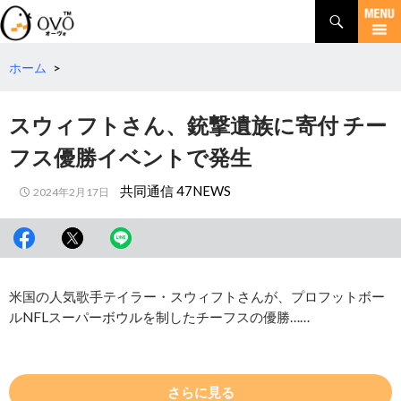
検
索
コ
ン
テ
ホーム
>
ン
ツ
スウィフトさん、銃撃遺族に寄付 チー
へ
移
フス優勝イベントで発生
動
共同通信 47NEWS
2024年2月17日
米国の人気歌手テイラー・スウィフトさんが、プロフットボー
ルNFLスーパーボウルを制したチーフスの優勝……
さらに見る