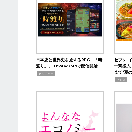
日本史と世界史を旅するRPG 「時
セブン‐
渡り」、iOS/Androidで配信開始
一斉投入
まで“夏
,
カルチャー
,
グルメ