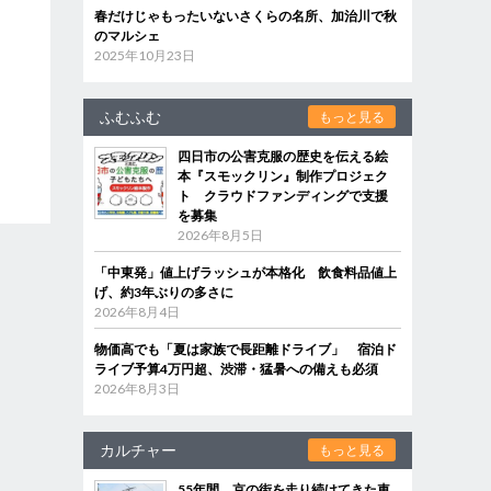
春だけじゃもったいないさくらの名所、加治川で秋
のマルシェ
2025年10月23日
ふむふむ
もっと見る
四日市の公害克服の歴史を伝える絵
本『スモックリン』制作プロジェク
ト クラウドファンディングで支援
を募集
2026年8月5日
「中東発」値上げラッシュが本格化 飲食料品値上
げ、約3年ぶりの多さに
2026年8月4日
物価高でも「夏は家族で長距離ドライブ」 宿泊ド
ライブ予算4万円超、渋滞・猛暑への備えも必須
2026年8月3日
カルチャー
もっと見る
55年間、京の街を走り続けてきた車