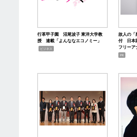
行革甲子園 沼尾波子 東洋大学教
故人の「
授 連載「よんななエコノミー」
付 日本
フリーア
,
ビジネス
PR