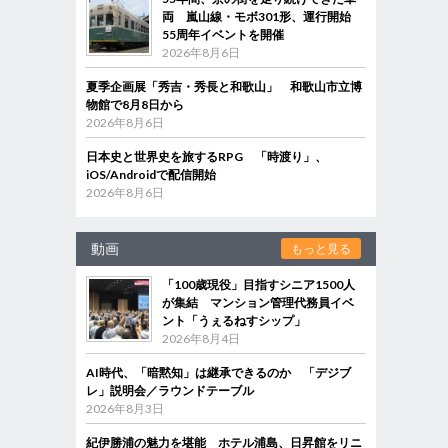
両 嵐山線・モボ301形、運行開始
55周年イベントを開催
2026年8月6日
夏季企画展「秀吉・秀長と和歌山」 和歌山市立博
物館で8月8日から
2026年8月6日
日本史と世界史を旅するRPG 「時渡り」、
iOS/Androidで配信開始
2026年8月6日
動画
もっと見る
「100歳現役」目指すシニア1500人
が集結 マンション管理代務員イベ
ント「うぇるねすシップ」
2026年8月4日
AI時代、「暗黙知」は継承できるのか 「デジブ
レ」説明会／ラウンドテーブル
2026年8月3日
紀伊勝浦の魅力を堪能 ホテル浦島、日昇館をリニ