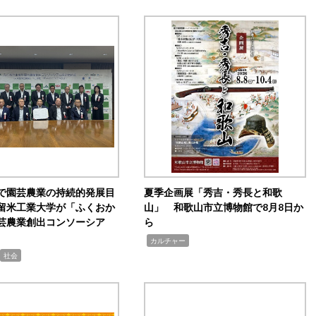
で園芸農業の持続的発展目
夏季企画展「秀吉・秀長と和歌
留米工業大学が「ふくおか
山」 和歌山市立博物館で8月8日か
芸農業創出コンソーシア
ら
,
カルチャー
社会