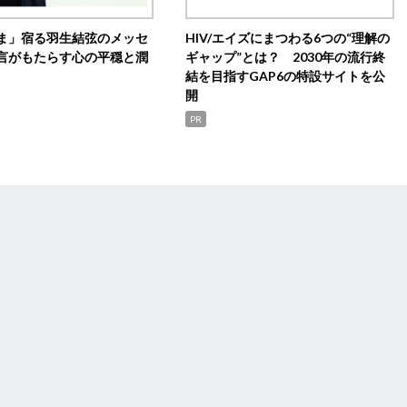
ま」宿る羽生結弦のメッセ
HIV/エイズにまつわる6つの“理解の
言がもたらす心の平穏と潤
ギャップ”とは？ 2030年の流行終
結を目指すGAP6の特設サイトを公
開
PR