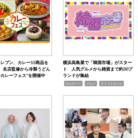
イレブン、カレー15商品を
横浜高島屋で「韓国市場」がスター
 名店監修から冷製うどん
ト 人気グルメから雑貨まで約30ブ
のカレーフェス”を開催中
ランドが集結
,
,
,
カルチャー
グルメ
ライフスタイル