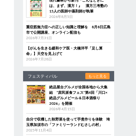
現代書林から新刊『こんなときに
は、まず、漢方！』 漢方三考塾の
15人の医師や薬剤師が執筆
2026年8月5日
重症筋無力症への正しい知識と理解を 8月8日広島
市で公開講座、オンライン配信も
2026年7月31日
【がんを生きる緩和ケア医・大橋洋平「足し算
命」】天空を見上げて
2026年7月28日
フェスティバル
もっと見る
絶品屋台グルメが全国各地から大集
結 “庶民派食フェス”第4回「川口×
絶品グルメビール＆日本酒祭り
2026」を開催
2026年4月15日
自分で収穫した秋野菜を使って芋煮作りを体験 埼
玉県加須市の「ファミリーランドむさしの村」
2025年11月4日