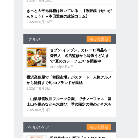
2026年6月18日
きっと大平元首相は泣いている 【政眼鏡（せいが
んきょう）－本田雅俊の政治コラム】
2026年6月10日
グルメ
もっと見る
セブン‐イレブン、カレー15商品を一
斉投入 名店監修から冷製うどんま
で“夏のカレーフェス”を開催中
2026年8月6日
横浜高島屋で「韓国市場」がスタート 人気グルメ
から雑貨まで約30ブランドが集結
2026年8月5日
「山梨県笛吹川フルーツ公園」でサマーフェス 富
士山を眺めながら水遊び、季節限定の桃のかき氷も
2026年8月3日
ヘルスケア
もっと見る