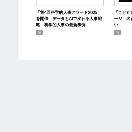
「第4回科学的人事アワード2025」
「ことだ
を開催 データとAIで変わる人事戦
ージ 名
略 科学的人事の最新事例
い
PR
PR