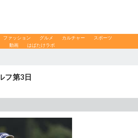
ファッション
グルメ
カルチャー
スポーツ
ス
動画
はばたけラボ
ルフ第3日