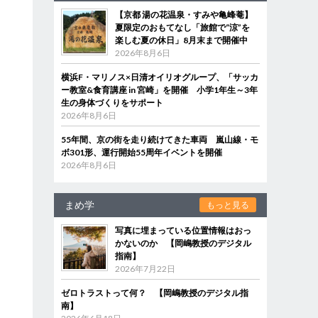
【京都 湯の花温泉・すみや亀峰菴】
夏限定のおもてなし「旅館で“涼”を
楽しむ夏の休日」8月末まで開催中
2026年8月6日
横浜F・マリノス×日清オイリオグループ、「サッカ
ー教室&食育講座 in 宮崎」を開催 小学1年生～3年
生の身体づくりをサポート
2026年8月6日
55年間、京の街を走り続けてきた車両 嵐山線・モ
ボ301形、運行開始55周年イベントを開催
2026年8月6日
まめ学
もっと見る
写真に埋まっている位置情報はおっ
かないのか 【岡嶋教授のデジタル
指南】
2026年7月22日
ゼロトラストって何？ 【岡嶋教授のデジタル指
南】