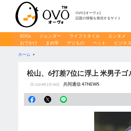
OVO [オーヴォ]
話題の情報を発信するサイト
コンテンツへ移動
検
SDGs
ジェンダー
ライフスタイル
エンタメ
索
おでかけ
まめ学
デジもの
ペット
ビジネ
ホーム
>
松山、6打差7位に浮上 米男子ゴ
共同通信 47NEWS
2024年2月18日