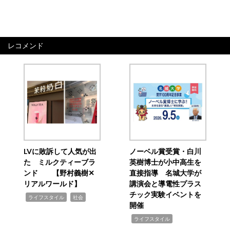
レコメンド
LVに敗訴して人気が出
ノーベル賞受賞・白川
た ミルクティーブラ
英樹博士が小中高生を
ンド 【野村義樹✕
直接指導 名城大学が
リアルワールド】
講演会と導電性プラス
チック実験イベントを
,
,
ライフスタイル
社会
開催
,
ライフスタイル