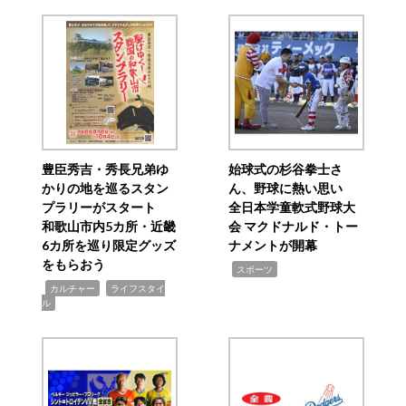
豊臣秀吉・秀長兄弟ゆ
始球式の杉谷拳士さ
かりの地を巡るスタン
ん、野球に熱い思い
プラリーがスタート
全日本学童軟式野球大
和歌山市内5カ所・近畿
会 マクドナルド・トー
6カ所を巡り限定グッズ
ナメントが開幕
をもらおう
,
スポーツ
,
,
カルチャー
ライフスタイ
ル