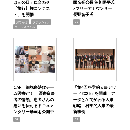
ばんの日」に合わせ
団名誉会長 笹川陽平氏
「旅行川柳コンテス
×フリーアナウンサー
ト」を開催
長野智子氏
,
,
,
おでかけ
ファッション
PR
ライフスタイル
CAR T細胞療法はチー
「第4回科学的人事アワ
ム医療だ！ 医療従事
ード2025」を開催 デ
者の情熱、患者さんの
ータとAIで変わる人事
思いを伝えるドキュメ
戦略 科学的人事の最
ンタリー動画を公開中
新事例
PR
PR