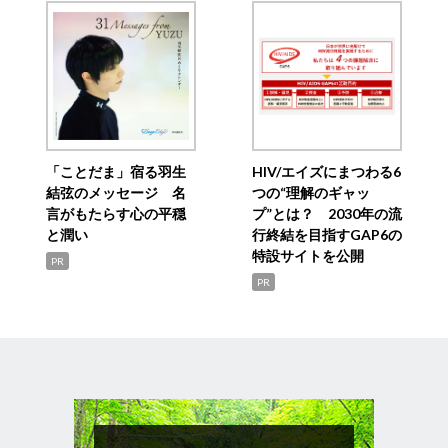
「ことだま」宿る羽生
HIV/エイズにまつわる6
結弦のメッセージ 名
つの“理解のギャッ
言がもたらす心の平穏
プ”とは？ 2030年の流
と潤い
行終結を目指すGAP6の
特設サイトを公開
PR
PR