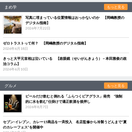
まめ学
もっと見る
写真に埋まっている位置情報はおっかないのか 【岡嶋教授の
デジタル指南】
2026年7月22日
ゼロトラストって何？ 【岡嶋教授のデジタル指南】
2026年6月18日
きっと大平元首相は泣いている 【政眼鏡（せいがんきょう）－本田雅俊の政
治コラム】
2026年6月10日
グルメ
もっと見る
ビールだけ飲むと倒れる「ふらつくビアグラス」発売 “強制
的に水を飲む”仕掛けで適正飲酒を後押し
2026年8月7日
セブン‐イレブン、カレー15商品を一斉投入 名店監修から冷製うどんまで“夏
のカレーフェス”を開催中