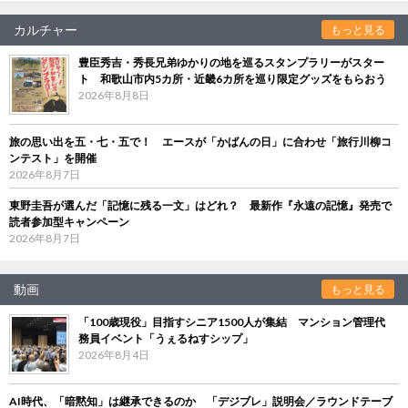
カルチャー
もっと見る
豊臣秀吉・秀長兄弟ゆかりの地を巡るスタンプラリーがスター
ト 和歌山市内5カ所・近畿6カ所を巡り限定グッズをもらおう
2026年8月8日
旅の思い出を五・七・五で！ エースが「かばんの日」に合わせ「旅行川柳コ
ンテスト」を開催
2026年8月7日
東野圭吾が選んだ「記憶に残る一文」はどれ？ 最新作『永遠の記憶』発売で
読者参加型キャンペーン
2026年8月7日
動画
もっと見る
「100歳現役」目指すシニア1500人が集結 マンション管理代
務員イベント「うぇるねすシップ」
2026年8月4日
AI時代、「暗黙知」は継承できるのか 「デジブレ」説明会／ラウンドテーブ