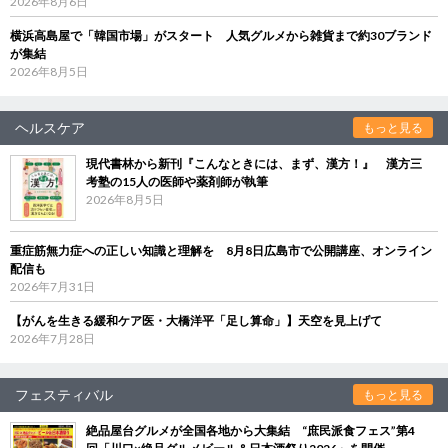
2026年8月6日
横浜高島屋で「韓国市場」がスタート 人気グルメから雑貨まで約30ブランド
が集結
2026年8月5日
ヘルスケア
もっと見る
現代書林から新刊『こんなときには、まず、漢方！』 漢方三
考塾の15人の医師や薬剤師が執筆
2026年8月5日
重症筋無力症への正しい知識と理解を 8月8日広島市で公開講座、オンライン
配信も
2026年7月31日
【がんを生きる緩和ケア医・大橋洋平「足し算命」】天空を見上げて
2026年7月28日
フェスティバル
もっと見る
絶品屋台グルメが全国各地から大集結 “庶民派食フェス”第4