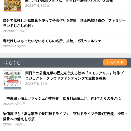
回「川口×絶品グルメビール＆日本酒祭り2026」を開催
2026年4月15日
自分で収穫した秋野菜を使って芋煮作りを体験 埼玉県加須市の「ファミリー
ランドむさしの村」
2025年11月4日
春だけじゃもったいないさくらの名所、加治川で秋のマルシェ
2025年10月23日
ふむふむ
もっと見る
四日市の公害克服の歴史を伝える絵本『スモックリン』制作プ
ロジェクト クラウドファンディングで支援を募集
2026年8月5日
「中東発」値上げラッシュが本格化 飲食料品値上げ、約3年ぶりの多さに
2026年8月4日
物価高でも「夏は家族で長距離ドライブ」 宿泊ドライブ予算4万円超、渋滞・
猛暑への備えも必須
2026年8月3日