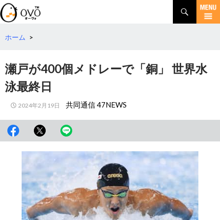
検
索
コ
ン
テ
ホーム
>
ン
ツ
瀬戸が400個メドレーで「銅」 世界水
へ
移
泳最終日
動
共同通信 47NEWS
2024年2月19日