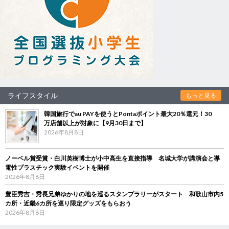
ライフスタイル
もっと見る
韓国旅行でau PAYを使うとPontaポイント最大20％還元！30
万店舗以上が対象に【9月30日まで】
2026年8月8日
ノーベル賞受賞・白川英樹博士が小中高生を直接指導 名城大学が講演会と導
電性プラスチック実験イベントを開催
2026年8月8日
豊臣秀吉・秀長兄弟ゆかりの地を巡るスタンプラリーがスタート 和歌山市内5
カ所・近畿6カ所を巡り限定グッズをもらおう
2026年8月8日