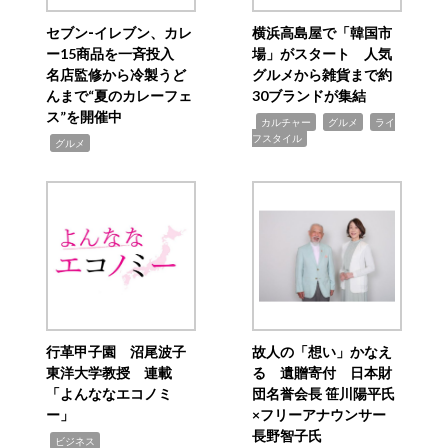
セブン‐イレブン、カレ
横浜高島屋で「韓国市
ー15商品を一斉投入
場」がスタート 人気
名店監修から冷製うど
グルメから雑貨まで約
んまで“夏のカレーフェ
30ブランドが集結
ス”を開催中
,
,
,
カルチャー
グルメ
ライ
フスタイル
,
グルメ
行革甲子園 沼尾波子
故人の「想い」かなえ
東洋大学教授 連載
る 遺贈寄付 日本財
「よんななエコノミ
団名誉会長 笹川陽平氏
ー」
×フリーアナウンサー
長野智子氏
,
ビジネス