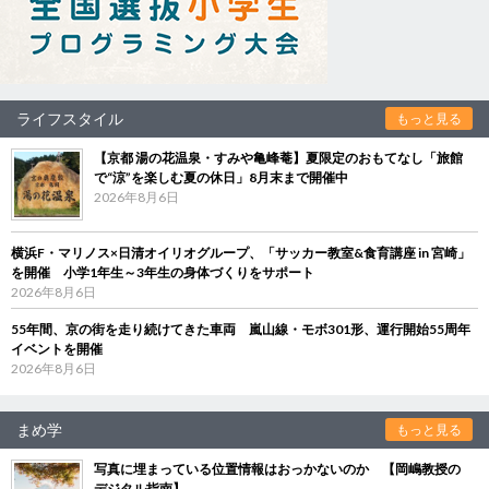
ライフスタイル
もっと見る
【京都 湯の花温泉・すみや亀峰菴】夏限定のおもてなし「旅館
で“涼”を楽しむ夏の休日」8月末まで開催中
2026年8月6日
横浜F・マリノス×日清オイリオグループ、「サッカー教室&食育講座 in 宮崎」
を開催 小学1年生～3年生の身体づくりをサポート
2026年8月6日
55年間、京の街を走り続けてきた車両 嵐山線・モボ301形、運行開始55周年
イベントを開催
2026年8月6日
まめ学
もっと見る
写真に埋まっている位置情報はおっかないのか 【岡嶋教授の
デジタル指南】