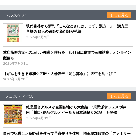
ヘルスケア
もっと見る
現代書林から新刊『こんなときには、まず、漢方！』 漢方三
考塾の15人の医師や薬剤師が執筆
2026年8月5日
重症筋無力症への正しい知識と理解を 8月8日広島市で公開講座、オンライン
配信も
2026年7月31日
【がんを生きる緩和ケア医・大橋洋平「足し算命」】天空を見上げて
2026年7月28日
フェスティバル
もっと見る
絶品屋台グルメが全国各地から大集結 “庶民派食フェス”第4
回「川口×絶品グルメビール＆日本酒祭り2026」を開催
2026年4月15日
自分で収穫した秋野菜を使って芋煮作りを体験 埼玉県加須市の「ファミリー