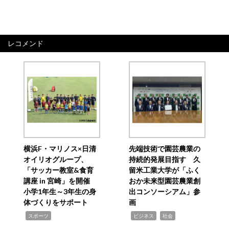
レコメンド
横浜F・マリノス×日清
先端技術で園芸農業の
オイリオグループ、
持続的発展目指す 久
「サッカー教室&食育
留米工業大学が「ふく
講座 in 宮崎」を開催
おか未来型園芸農業創
小学1年生～3年生の身
出コンソーシアム」参
体づくりをサポート
画
,
,
,
スポーツ
ビジネス
社会