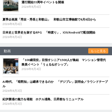
運行開始55周年イベントを開催
2026年8月6日
夏季企画展「秀吉・秀長と和歌山」 和歌山市立博物館で8月8日から
2026年8月6日
日本史と世界史を旅するRPG 「時渡り」、iOS/Androidで配信開始
2026年8月6日
動画
もっと見る
「100歳現役」目指すシニア1500人が集結 マンション管理代
務員イベント「うぇるねすシップ」
2026年8月4日
AI時代、「暗黙知」は継承できるのか 「デジブレ」説明会／ラウンドテーブ
ル
2026年8月3日
紀伊勝浦の魅力を堪能 ホテル浦島、日昇館をリニューアル
2026年8月3日