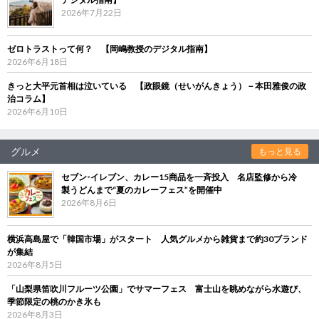
2026年7月22日
ゼロトラストって何？ 【岡嶋教授のデジタル指南】
2026年6月18日
きっと大平元首相は泣いている 【政眼鏡（せいがんきょう）－本田雅俊の政
治コラム】
2026年6月10日
グルメ
もっと見る
セブン‐イレブン、カレー15商品を一斉投入 名店監修から冷
製うどんまで“夏のカレーフェス”を開催中
2026年8月6日
横浜高島屋で「韓国市場」がスタート 人気グルメから雑貨まで約30ブランド
が集結
2026年8月5日
「山梨県笛吹川フルーツ公園」でサマーフェス 富士山を眺めながら水遊び、
季節限定の桃のかき氷も
2026年8月3日