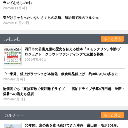
ランドむさしの村」
2025年11月4日
春だけじゃもったいないさくらの名所、加治川で秋のマルシェ
2025年10月23日
ふむふむ
もっと見る
四日市の公害克服の歴史を伝える絵本『スモックリン』制作プ
ロジェクト クラウドファンディングで支援を募集
2026年8月5日
「中東発」値上げラッシュが本格化 飲食料品値上げ、約3年ぶりの多さに
2026年8月4日
物価高でも「夏は家族で長距離ドライブ」 宿泊ドライブ予算4万円超、渋滞・
猛暑への備えも必須
2026年8月3日
カルチャー
もっと見る
55年間、京の街を走り続けてきた車両 嵐山線・モボ301形、