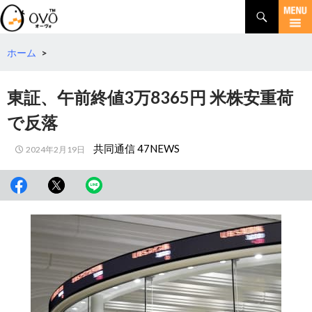
検
索
コ
ン
テ
ホーム
>
ン
ツ
東証、午前終値3万8365円 米株安重荷
へ
移
で反落
動
共同通信 47NEWS
2024年2月19日