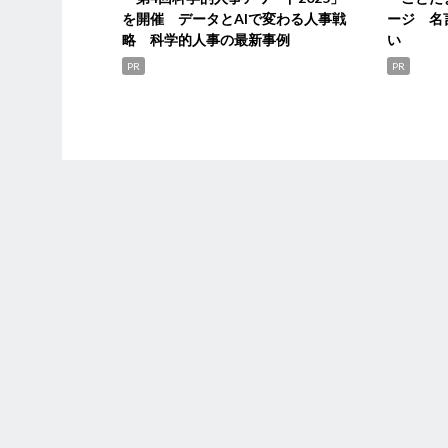
を開催 データとAIで変わる人事戦
ージ 名
略 科学的人事の最新事例
い
PR
PR