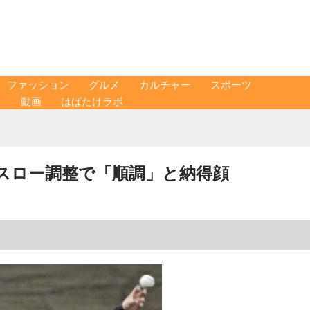
ファッション
グルメ
カルチャー
スポーツ
ス
動画
はばたけラボ
スロー調整で「順調」と納得顔