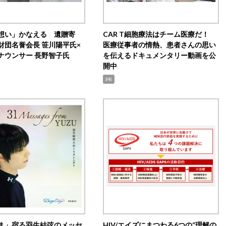
想い」かなえる 遺贈寄
CAR T細胞療法はチーム医療だ！
財団名誉会長 笹川陽平氏×
医療従事者の情熱、患者さんの思い
ナウンサー 長野智子氏
を伝えるドキュメンタリー動画を公
開中
PR
ま」宿る羽生結弦のメッセ
HIV/エイズにまつわる6つの“理解の