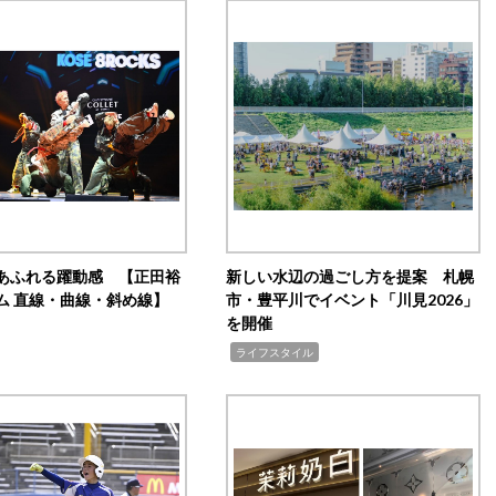
あふれる躍動感 【正田裕
新しい水辺の過ごし方を提案 札幌
ム 直線・曲線・斜め線】
市・豊平川でイベント「川見2026」
を開催
,
ライフスタイル