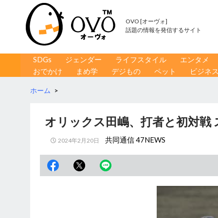
OVO [オーヴォ]
話題の情報を発信するサイト
コンテンツへ移動
検
SDGs
ジェンダー
ライフスタイル
エンタメ
索
おでかけ
まめ学
デジもの
ペット
ビジネ
ホーム
>
オリックス田嶋、打者と初対戦 
共同通信 47NEWS
2024年2月20日