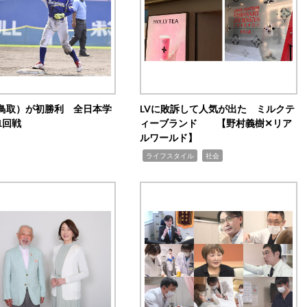
鳥取）が初勝利 全日本学
LVに敗訴して人気が出た ミルクテ
1回戦
ィーブランド 【野村義樹✕リア
ルワールド】
,
,
ライフスタイル
社会