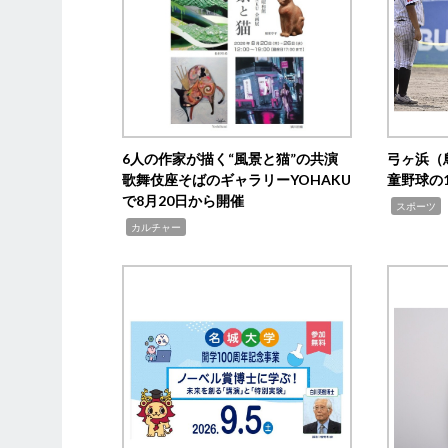
6人の作家が描く“風景と猫”の共演
弓ヶ浜（
歌舞伎座そばのギャラリーYOHAKU
童野球の
で8月20日から開催
,
スポーツ
,
カルチャー