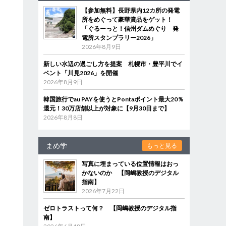
【参加無料】長野県内12カ所の発電
所をめぐって豪華賞品をゲット！
「ぐるーっと！信州ダムめぐり 発
電所スタンプラリー2026」
2026年8月9日
新しい水辺の過ごし方を提案 札幌市・豊平川でイ
ベント「川見2026」を開催
2026年8月9日
韓国旅行でau PAYを使うとPontaポイント最大20％
還元！30万店舗以上が対象に【9月30日まで】
2026年8月8日
まめ学
もっと見る
写真に埋まっている位置情報はおっ
かないのか 【岡嶋教授のデジタル
指南】
2026年7月22日
ゼロトラストって何？ 【岡嶋教授のデジタル指
南】