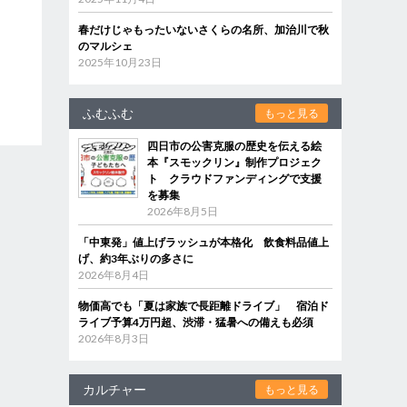
春だけじゃもったいないさくらの名所、加治川で秋
のマルシェ
2025年10月23日
ふむふむ
もっと見る
四日市の公害克服の歴史を伝える絵
本『スモックリン』制作プロジェク
ト クラウドファンディングで支援
を募集
2026年8月5日
「中東発」値上げラッシュが本格化 飲食料品値上
げ、約3年ぶりの多さに
2026年8月4日
物価高でも「夏は家族で長距離ドライブ」 宿泊ド
ライブ予算4万円超、渋滞・猛暑への備えも必須
2026年8月3日
カルチャー
もっと見る