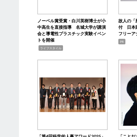
ノーベル賞受賞・白川英樹博士が小
故人の「
中高生を直接指導 名城大学が講演
付 日本
会と導電性プラスチック実験イベン
フリーア
トを開催
PR
,
ライフスタイル
「第4回科学的人事アワード2025」
「ことだ