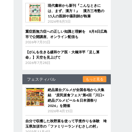
現代書林から新刊『こんなときに
は、まず、漢方！』 漢方三考塾の
15人の医師や薬剤師が執筆
2026年8月5日
重症筋無力症への正しい知識と理解を 8月8日広島
市で公開講座、オンライン配信も
2026年7月31日
【がんを生きる緩和ケア医・大橋洋平「足し算
命」】天空を見上げて
2026年7月28日
フェスティバル
もっと見る
絶品屋台グルメが全国各地から大集
結 “庶民派食フェス”第4回「川口×
絶品グルメビール＆日本酒祭り
2026」を開催
2026年4月15日
自分で収穫した秋野菜を使って芋煮作りを体験 埼
玉県加須市の「ファミリーランドむさしの村」
2025年11月4日