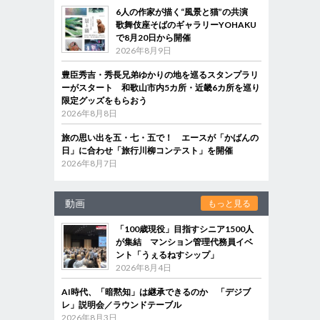
6人の作家が描く“風景と猫”の共演
歌舞伎座そばのギャラリーYOHAKU
で8月20日から開催
2026年8月9日
豊臣秀吉・秀長兄弟ゆかりの地を巡るスタンプラリ
ーがスタート 和歌山市内5カ所・近畿6カ所を巡り
限定グッズをもらおう
2026年8月8日
旅の思い出を五・七・五で！ エースが「かばんの
日」に合わせ「旅行川柳コンテスト」を開催
2026年8月7日
動画
もっと見る
「100歳現役」目指すシニア1500人
が集結 マンション管理代務員イベ
ント「うぇるねすシップ」
2026年8月4日
AI時代、「暗黙知」は継承できるのか 「デジブ
レ」説明会／ラウンドテーブル
2026年8月3日