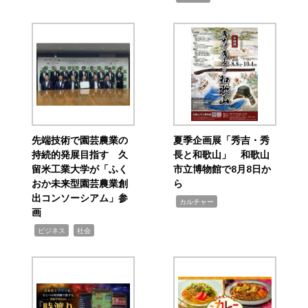
先端技術で園芸農業の
夏季企画展「秀吉・秀
持続的発展目指す 久
長と和歌山」 和歌山
留米工業大学が「ふく
市立博物館で8月8日か
おか未来型園芸農業創
ら
出コンソーシアム」参
,
カルチャー
画
,
,
ビジネス
社会