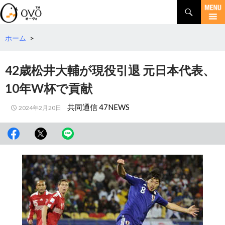
検
索
コ
ン
テ
ホーム
>
ン
ツ
42歳松井大輔が現役引退 元日本代表、
へ
移
10年W杯で貢献
動
共同通信 47NEWS
2024年2月20日