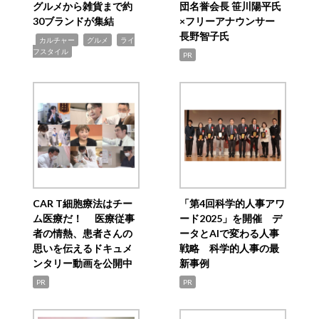
グルメから雑貨まで約
団名誉会長 笹川陽平氏
30ブランドが集結
×フリーアナウンサー
長野智子氏
,
,
,
カルチャー
グルメ
ライ
フスタイル
PR
CAR T細胞療法はチー
「第4回科学的人事アワ
ム医療だ！ 医療従事
ード2025」を開催 デ
者の情熱、患者さんの
ータとAIで変わる人事
思いを伝えるドキュメ
戦略 科学的人事の最
ンタリー動画を公開中
新事例
PR
PR