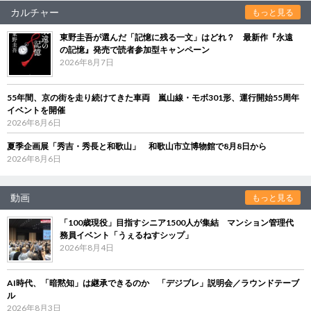
カルチャー
もっと見る
東野圭吾が選んだ「記憶に残る一文」はどれ？ 最新作『永遠
の記憶』発売で読者参加型キャンペーン
2026年8月7日
55年間、京の街を走り続けてきた車両 嵐山線・モボ301形、運行開始55周年
イベントを開催
2026年8月6日
夏季企画展「秀吉・秀長と和歌山」 和歌山市立博物館で8月8日から
2026年8月6日
動画
もっと見る
「100歳現役」目指すシニア1500人が集結 マンション管理代
務員イベント「うぇるねすシップ」
2026年8月4日
AI時代、「暗黙知」は継承できるのか 「デジブレ」説明会／ラウンドテーブ
ル
2026年8月3日