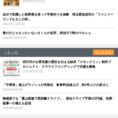
2026年4月15日
自分で収穫した秋野菜を使って芋煮作りを体験 埼玉県加須市の「ファミリー
ランドむさしの村」
2025年11月4日
春だけじゃもったいないさくらの名所、加治川で秋のマルシェ
2025年10月23日
ふむふむ
もっと見る
四日市の公害克服の歴史を伝える絵本『スモックリン』制作プ
ロジェクト クラウドファンディングで支援を募集
2026年8月5日
「中東発」値上げラッシュが本格化 飲食料品値上げ、約3年ぶりの多さに
2026年8月4日
物価高でも「夏は家族で長距離ドライブ」 宿泊ドライブ予算4万円超、渋滞・
猛暑への備えも必須
2026年8月3日