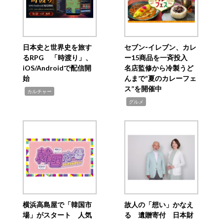
日本史と世界史を旅す
セブン‐イレブン、カレ
るRPG 「時渡り」、
ー15商品を一斉投入
iOS/Androidで配信開
名店監修から冷製うど
始
んまで“夏のカレーフェ
ス”を開催中
,
カルチャー
,
グルメ
横浜高島屋で「韓国市
故人の「想い」かなえ
場」がスタート 人気
る 遺贈寄付 日本財