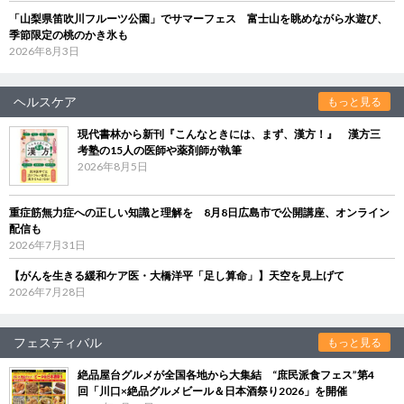
「山梨県笛吹川フルーツ公園」でサマーフェス 富士山を眺めながら水遊び、
季節限定の桃のかき氷も
2026年8月3日
ヘルスケア
もっと見る
現代書林から新刊『こんなときには、まず、漢方！』 漢方三
考塾の15人の医師や薬剤師が執筆
2026年8月5日
重症筋無力症への正しい知識と理解を 8月8日広島市で公開講座、オンライン
配信も
2026年7月31日
【がんを生きる緩和ケア医・大橋洋平「足し算命」】天空を見上げて
2026年7月28日
フェスティバル
もっと見る
絶品屋台グルメが全国各地から大集結 “庶民派食フェス”第4
回「川口×絶品グルメビール＆日本酒祭り2026」を開催