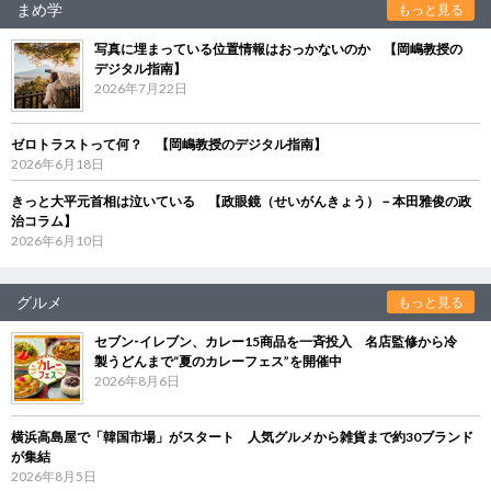
まめ学
もっと見る
写真に埋まっている位置情報はおっかないのか 【岡嶋教授の
デジタル指南】
2026年7月22日
ゼロトラストって何？ 【岡嶋教授のデジタル指南】
2026年6月18日
きっと大平元首相は泣いている 【政眼鏡（せいがんきょう）－本田雅俊の政
治コラム】
2026年6月10日
グルメ
もっと見る
セブン‐イレブン、カレー15商品を一斉投入 名店監修から冷
製うどんまで“夏のカレーフェス”を開催中
2026年8月6日
横浜高島屋で「韓国市場」がスタート 人気グルメから雑貨まで約30ブランド
が集結
2026年8月5日