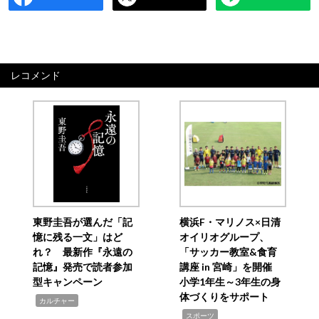
レコメンド
東野圭吾が選んだ「記
横浜F・マリノス×日清
憶に残る一文」はど
オイリオグループ、
れ？ 最新作『永遠の
「サッカー教室&食育
記憶』発売で読者参加
講座 in 宮崎」を開催
型キャンペーン
小学1年生～3年生の身
体づくりをサポート
,
カルチャー
,
スポーツ