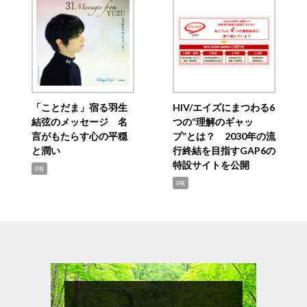
「ことだま」宿る羽生
HIV/エイズにまつわる6
結弦のメッセージ 名
つの“理解のギャッ
言がもたらす心の平穏
プ”とは？ 2030年の流
と潤い
行終結を目指すGAP6の
特設サイトを公開
PR
PR