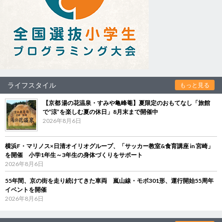
ライフスタイル
もっと見る
【京都 湯の花温泉・すみや亀峰菴】夏限定のおもてなし「旅館
で“涼”を楽しむ夏の休日」8月末まで開催中
2026年8月6日
横浜F・マリノス×日清オイリオグループ、「サッカー教室&食育講座 in 宮崎」
を開催 小学1年生～3年生の身体づくりをサポート
2026年8月6日
55年間、京の街を走り続けてきた車両 嵐山線・モボ301形、運行開始55周年
イベントを開催
2026年8月6日