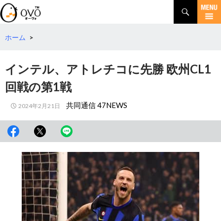
検
索
コ
ン
テ
ホーム
>
ン
ツ
インテル、アトレチコに先勝 欧州CL1
へ
移
回戦の第1戦
動
共同通信 47NEWS
2024年2月21日