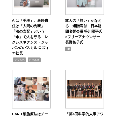
AIは「手段」、最終責
故人の「想い」かなえ
任は「人間の判断」
る 遺贈寄付 日本財
「法の支配」という
団名誉会長 笹川陽平氏
「傘」で人を守る レ
×フリーアナウンサー
クシスネクシス・ジャ
長野智子氏
パンのパスカル ロズィ
PR
エ社長
,
,
デジもの
ビジネス
CAR T細胞療法はチー
「第4回科学的人事アワ