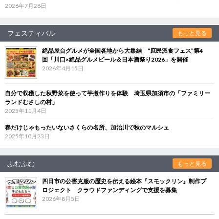
2026年7月28日
フェスティバル
もっと見る
絶品屋台グルメが全国各地から大集結 “庶民派食フェス”第4
回「川口×絶品グルメビール＆日本酒祭り2026」を開催
2026年4月15日
自分で収穫した秋野菜を使って芋煮作りを体験 埼玉県加須市の「ファミリー
ランドむさしの村」
2025年11月4日
春だけじゃもったいないさくらの名所、加治川で秋のマルシェ
2025年10月23日
ふむふむ
もっと見る
四日市の公害克服の歴史を伝える絵本『スモックリン』制作プ
ロジェクト クラウドファンディングで支援を募集
2026年8月5日