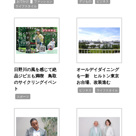
,
,
,
,
,
おでかけ
ファッション
デジもの
ビジネス
ライフスタイル
日野川の風を感じて絶
オールデイダイニング
品ジビエも満喫 鳥取
を一新 ヒルトン東京
のサイクリングイベン
お台場、改装進む
ト
,
,
ビジネス
ライフスタイル
,
スポーツ