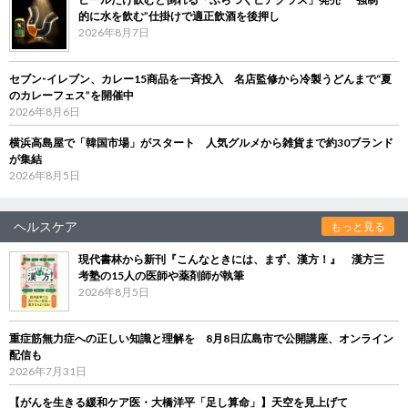
的に水を飲む”仕掛けで適正飲酒を後押し
2026年8月7日
セブン‐イレブン、カレー15商品を一斉投入 名店監修から冷製うどんまで“夏
のカレーフェス”を開催中
2026年8月6日
横浜高島屋で「韓国市場」がスタート 人気グルメから雑貨まで約30ブランド
が集結
2026年8月5日
ヘルスケア
もっと見る
現代書林から新刊『こんなときには、まず、漢方！』 漢方三
考塾の15人の医師や薬剤師が執筆
2026年8月5日
重症筋無力症への正しい知識と理解を 8月8日広島市で公開講座、オンライン
配信も
2026年7月31日
【がんを生きる緩和ケア医・大橋洋平「足し算命」】天空を見上げて