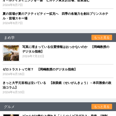
オールデイダイニングを一新 ヒルトン東京お台場、改装進む
2026年8月7日
夏の苗場が夏のアクティビティー拡充へ 四季の各魅力を創出プリンスホテ
ル・苗場スキー場
2026年8月7日
まめ学
もっと見る
写真に埋まっている位置情報はおっかないのか 【岡嶋教授の
デジタル指南】
2026年7月22日
ゼロトラストって何？ 【岡嶋教授のデジタル指南】
2026年6月18日
きっと大平元首相は泣いている 【政眼鏡（せいがんきょう）－本田雅俊の政
治コラム】
2026年6月10日
グルメ
もっと見る
ビールだけ飲むと倒れる「ふらつくビアグラス」発売 “強制