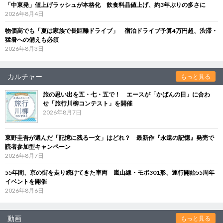
「中東発」値上げラッシュが本格化 飲食料品値上げ、約3年ぶりの多さに
2026年8月4日
物価高でも「夏は家族で長距離ドライブ」 宿泊ドライブ予算4万円超、渋滞・
猛暑への備えも必須
2026年8月3日
カルチャー
もっと見る
旅の思い出を五・七・五で！ エースが「かばんの日」に合わ
せ「旅行川柳コンテスト」を開催
2026年8月7日
東野圭吾が選んだ「記憶に残る一文」はどれ？ 最新作『永遠の記憶』発売で
読者参加型キャンペーン
2026年8月7日
55年間、京の街を走り続けてきた車両 嵐山線・モボ301形、運行開始55周年
イベントを開催
2026年8月6日
動画
もっと見る