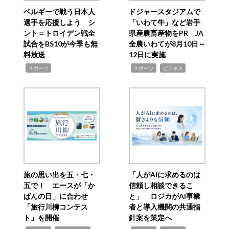
ベルギーで戦う日本人
ドジャースタジアムで
選手を応援しよう シ
「いわて牛」など岩手
ント＝トロイデン戦全
県産農畜産物をPR JA
試合をBS10が今季も無
全農いわてが8月10日～
料放送
12日に実施
,
,
,
スポーツ
スポーツ
ビジネス
旅の思い出を五・七・
「人がAIに求めるのは
五で！ エースが「か
信頼し相談できるこ
ばんの日」に合わせ
と」 ロジカがAI事業
「旅行川柳コンテス
者と導入機関の共通指
ト」を開催
針案を策定へ