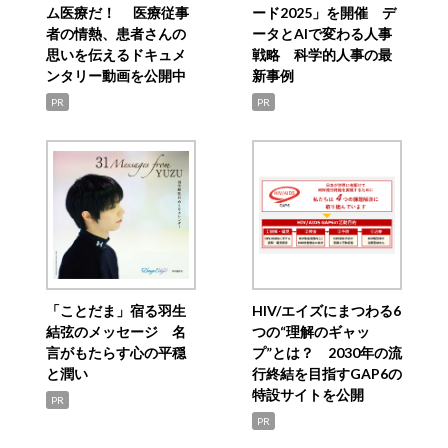
ム医療だ！ 医療従事
ード2025」を開催 デ
者の情熱、患者さんの
ータとAIで変わる人事
思いを伝えるドキュメ
戦略 科学的人事の最
ンタリー動画を公開中
新事例
PR
PR
「ことだま」宿る羽生
HIV/エイズにまつわる6
結弦のメッセージ 名
つの“理解のギャッ
言がもたらす心の平穏
プ”とは？ 2030年の流
と潤い
行終結を目指すGAP6の
特設サイトを公開
PR
PR