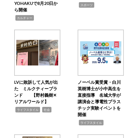
YOHAKUで8月20日か
,
スポーツ
ら開催
,
カルチャー
LVに敗訴して人気が出
ノーベル賞受賞・白川
た ミルクティーブラ
英樹博士が小中高生を
ンド 【野村義樹✕
直接指導 名城大学が
リアルワールド】
講演会と導電性プラス
チック実験イベントを
,
,
ライフスタイル
社会
開催
,
ライフスタイル