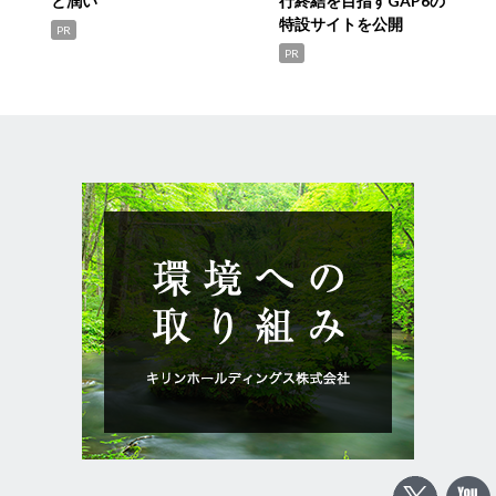
と潤い
行終結を目指すGAP6の
特設サイトを公開
PR
PR