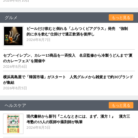
2026年6月10日
グルメ
もっと見る
ビールだけ飲むと倒れる「ふらつくビアグラス」発売 “強制
的に水を飲む”仕掛けで適正飲酒を後押し
2026年8月7日
セブン‐イレブン、カレー15商品を一斉投入 名店監修から冷製うどんまで“夏
のカレーフェス”を開催中
2026年8月6日
横浜高島屋で「韓国市場」がスタート 人気グルメから雑貨まで約30ブランド
が集結
2026年8月5日
ヘルスケア
もっと見る
現代書林から新刊『こんなときには、まず、漢方！』 漢方三
考塾の15人の医師や薬剤師が執筆
2026年8月5日