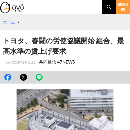
検
索
コ
ン
テ
ホーム
>
ン
ツ
トヨタ、春闘の労使協議開始 組合、最
へ
移
高水準の賃上げ要求
動
共同通信 47NEWS
2024年2月21日