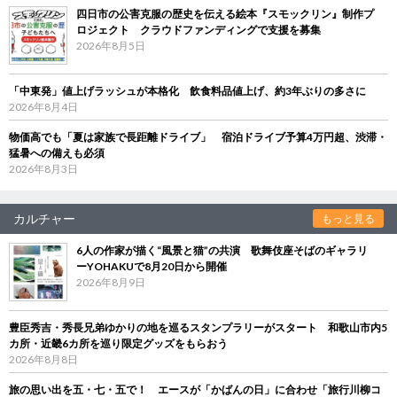
四日市の公害克服の歴史を伝える絵本『スモックリン』制作プ
ロジェクト クラウドファンディングで支援を募集
2026年8月5日
「中東発」値上げラッシュが本格化 飲食料品値上げ、約3年ぶりの多さに
2026年8月4日
物価高でも「夏は家族で長距離ドライブ」 宿泊ドライブ予算4万円超、渋滞・
猛暑への備えも必須
2026年8月3日
カルチャー
もっと見る
6人の作家が描く“風景と猫”の共演 歌舞伎座そばのギャラリ
ーYOHAKUで8月20日から開催
2026年8月9日
豊臣秀吉・秀長兄弟ゆかりの地を巡るスタンプラリーがスタート 和歌山市内5
カ所・近畿6カ所を巡り限定グッズをもらおう
2026年8月8日
旅の思い出を五・七・五で！ エースが「かばんの日」に合わせ「旅行川柳コ