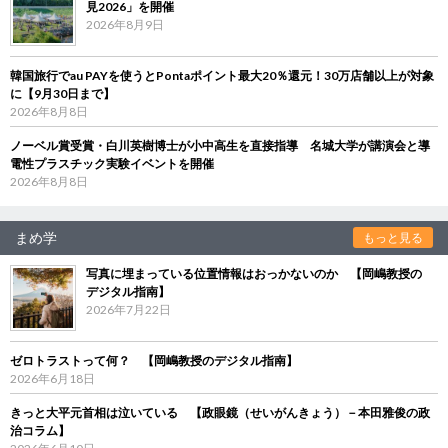
見2026」を開催
2026年8月9日
韓国旅行でau PAYを使うとPontaポイント最大20％還元！30万店舗以上が対象
に【9月30日まで】
2026年8月8日
ノーベル賞受賞・白川英樹博士が小中高生を直接指導 名城大学が講演会と導
電性プラスチック実験イベントを開催
2026年8月8日
まめ学
もっと見る
写真に埋まっている位置情報はおっかないのか 【岡嶋教授の
デジタル指南】
2026年7月22日
ゼロトラストって何？ 【岡嶋教授のデジタル指南】
2026年6月18日
きっと大平元首相は泣いている 【政眼鏡（せいがんきょう）－本田雅俊の政
治コラム】