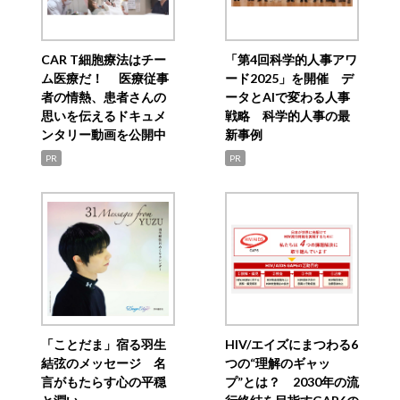
CAR T細胞療法はチー
「第4回科学的人事アワ
ム医療だ！ 医療従事
ード2025」を開催 デ
者の情熱、患者さんの
ータとAIで変わる人事
思いを伝えるドキュメ
戦略 科学的人事の最
ンタリー動画を公開中
新事例
PR
PR
「ことだま」宿る羽生
HIV/エイズにまつわる6
結弦のメッセージ 名
つの“理解のギャッ
言がもたらす心の平穏
プ”とは？ 2030年の流