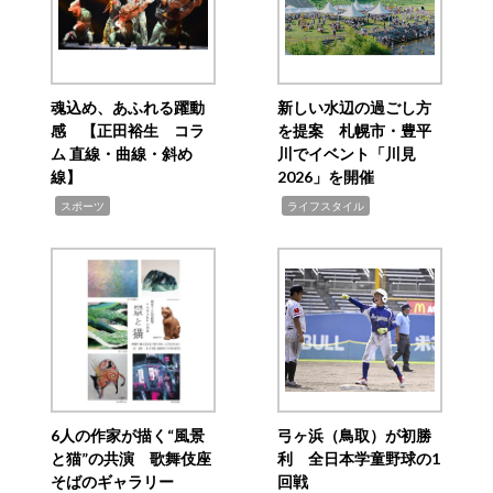
魂込め、あふれる躍動
新しい水辺の過ごし方
感 【正田裕生 コラ
を提案 札幌市・豊平
ム 直線・曲線・斜め
川でイベント「川見
線】
2026」を開催
,
,
スポーツ
ライフスタイル
6人の作家が描く“風景
弓ヶ浜（鳥取）が初勝
と猫”の共演 歌舞伎座
利 全日本学童野球の1
そばのギャラリー
回戦