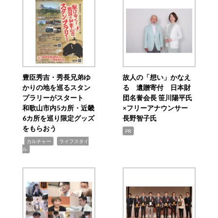
豊臣秀吉・秀長兄弟ゆ
故人の「想い」かなえ
かりの地を巡るスタン
る 遺贈寄付 日本財
プラリーがスタート
団名誉会長 笹川陽平氏
和歌山市内5カ所・近畿
×フリーアナウンサー
6カ所を巡り限定グッズ
長野智子氏
をもらおう
PR
,
,
カルチャー
ライフスタイ
ル