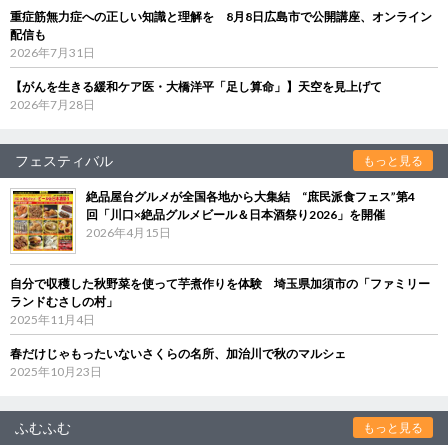
重症筋無力症への正しい知識と理解を 8月8日広島市で公開講座、オンライン
配信も
2026年7月31日
【がんを生きる緩和ケア医・大橋洋平「足し算命」】天空を見上げて
2026年7月28日
フェスティバル
もっと見る
絶品屋台グルメが全国各地から大集結 “庶民派食フェス”第4
回「川口×絶品グルメビール＆日本酒祭り2026」を開催
2026年4月15日
自分で収穫した秋野菜を使って芋煮作りを体験 埼玉県加須市の「ファミリー
ランドむさしの村」
2025年11月4日
春だけじゃもったいないさくらの名所、加治川で秋のマルシェ
2025年10月23日
ふむふむ
もっと見る