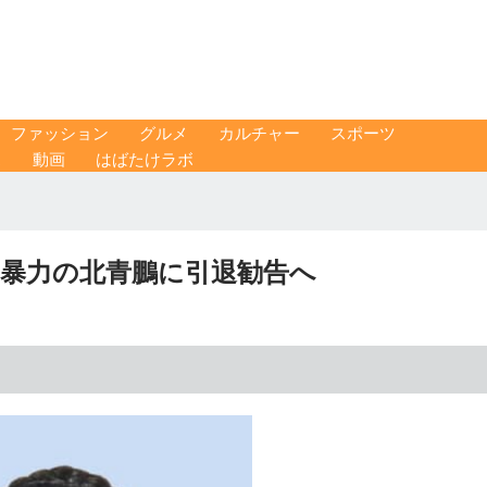
ファッション
グルメ
カルチャー
スポーツ
ス
動画
はばたけラボ
 暴力の北青鵬に引退勧告へ