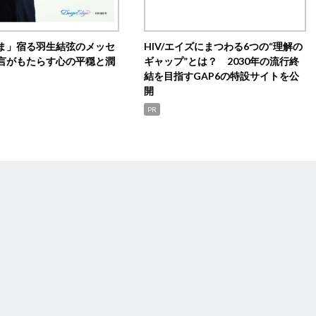
ま」宿る羽生結弦のメッセ
HIV/エイズにまつわる6つの“理解の
言がもたらす心の平穏と潤
ギャップ”とは？ 2030年の流行終
結を目指すGAP6の特設サイトを公
開
PR