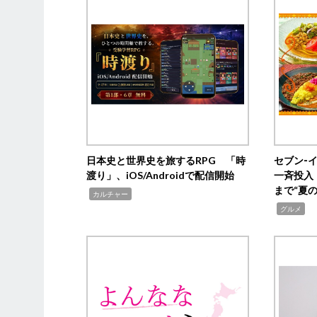
日本史と世界史を旅するRPG 「時
セブン‐
渡り」、iOS/Androidで配信開始
一斉投入
まで“夏
,
カルチャー
,
グルメ