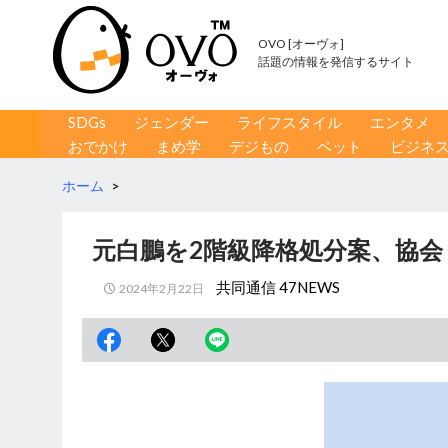
OVO [オーヴォ]
話題の情報を発信するサイト
コンテンツへ移動
検
SDGs
ジェンダー
ライフスタイル
エンタメ
索
おでかけ
まめ学
デジもの
ペット
ビジネ
ホーム
>
元白鵬を2階級降格処分案、協会
共同通信 47NEWS
2024年2月22日