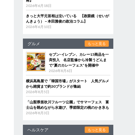
南】
2026年6月18日
きっと大平元首相は泣いている 【政眼鏡（せいが
んきょう）－本田雅俊の政治コラム】
2026年6月10日
グルメ
もっと見る
セブン‐イレブン、カレー15商品を一
斉投入 名店監修から冷製うどんま
で“夏のカレーフェス”を開催中
2026年8月6日
横浜高島屋で「韓国市場」がスタート 人気グルメ
から雑貨まで約30ブランドが集結
2026年8月5日
「山梨県笛吹川フルーツ公園」でサマーフェス 富
士山を眺めながら水遊び、季節限定の桃のかき氷も
2026年8月3日
ヘルスケア
もっと見る