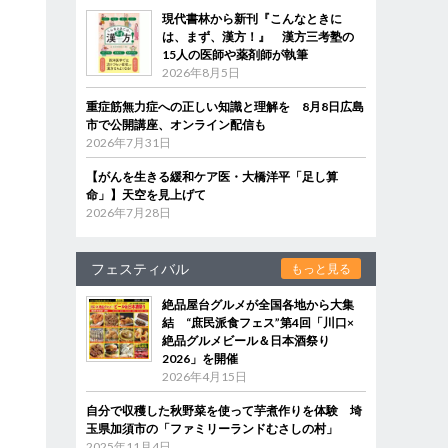
現代書林から新刊『こんなときに
は、まず、漢方！』 漢方三考塾の
15人の医師や薬剤師が執筆
2026年8月5日
重症筋無力症への正しい知識と理解を 8月8日広島
市で公開講座、オンライン配信も
2026年7月31日
【がんを生きる緩和ケア医・大橋洋平「足し算
命」】天空を見上げて
2026年7月28日
フェスティバル
もっと見る
絶品屋台グルメが全国各地から大集
結 “庶民派食フェス”第4回「川口×
絶品グルメビール＆日本酒祭り
2026」を開催
2026年4月15日
自分で収穫した秋野菜を使って芋煮作りを体験 埼
玉県加須市の「ファミリーランドむさしの村」
2025年11月4日