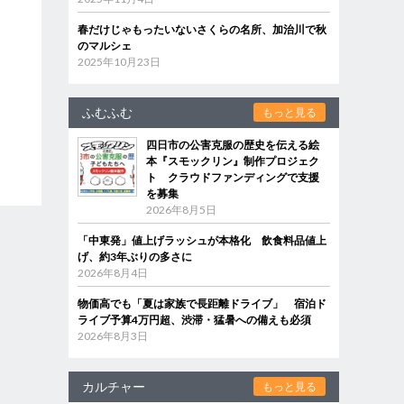
春だけじゃもったいないさくらの名所、加治川で秋
のマルシェ
2025年10月23日
ふむふむ
もっと見る
四日市の公害克服の歴史を伝える絵
本『スモックリン』制作プロジェク
ト クラウドファンディングで支援
を募集
2026年8月5日
「中東発」値上げラッシュが本格化 飲食料品値上
げ、約3年ぶりの多さに
2026年8月4日
物価高でも「夏は家族で長距離ドライブ」 宿泊ド
ライブ予算4万円超、渋滞・猛暑への備えも必須
2026年8月3日
カルチャー
もっと見る