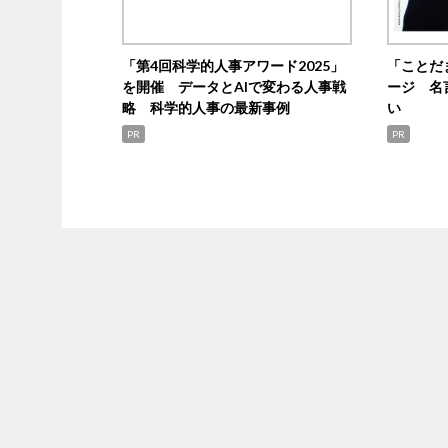
「第4回科学的人事アワード2025」
「ことだ
を開催 データとAIで変わる人事戦
ージ 名
略 科学的人事の最新事例
い
PR
PR