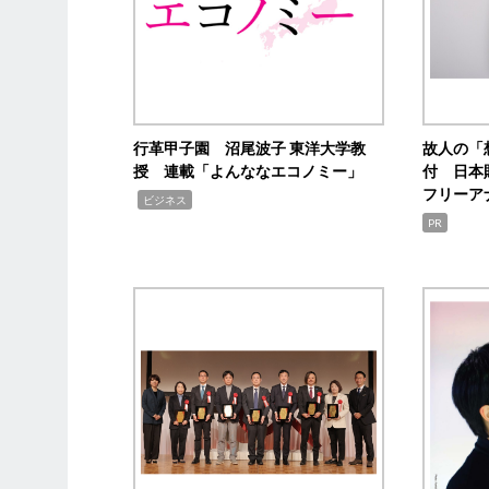
行革甲子園 沼尾波子 東洋大学教
故人の「
授 連載「よんななエコノミー」
付 日本
フリーア
,
ビジネス
PR