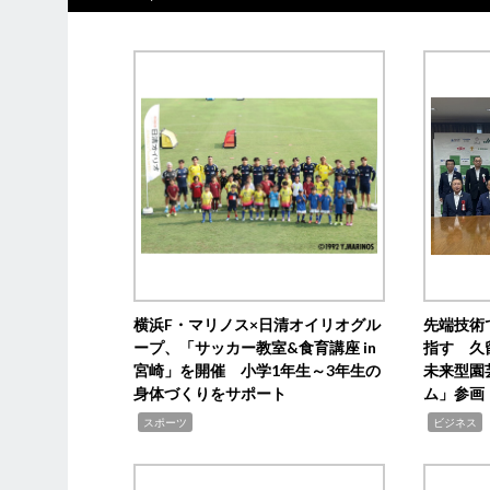
横浜F・マリノス×日清オイリオグル
先端技術
ープ、「サッカー教室&食育講座 in
指す 久
宮崎」を開催 小学1年生～3年生の
未来型園
身体づくりをサポート
ム」参画
,
,
,
スポーツ
ビジネス