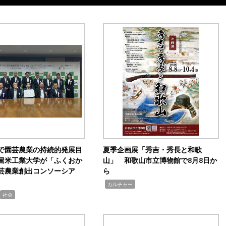
で園芸農業の持続的発展目
夏季企画展「秀吉・秀長と和歌
留米工業大学が「ふくおか
山」 和歌山市立博物館で8月8日か
芸農業創出コンソーシア
ら
,
カルチャー
社会