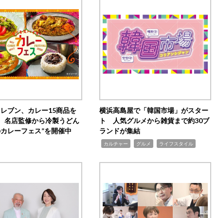
イレブン、カレー15商品を
横浜高島屋で「韓国市場」がスター
 名店監修から冷製うどん
ト 人気グルメから雑貨まで約30ブ
のカレーフェス”を開催中
ランドが集結
,
,
,
カルチャー
グルメ
ライフスタイル