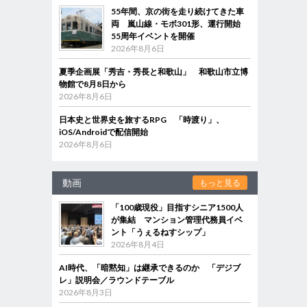
55年間、京の街を走り続けてきた車
両 嵐山線・モボ301形、運行開始
55周年イベントを開催
2026年8月6日
夏季企画展「秀吉・秀長と和歌山」 和歌山市立博
物館で8月8日から
2026年8月6日
日本史と世界史を旅するRPG 「時渡り」、
iOS/Androidで配信開始
2026年8月6日
動画
もっと見る
「100歳現役」目指すシニア1500人
が集結 マンション管理代務員イベ
ント「うぇるねすシップ」
2026年8月4日
AI時代、「暗黙知」は継承できるのか 「デジブ
レ」説明会／ラウンドテーブル
2026年8月3日