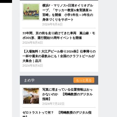
横浜F・マリノス×日清オイリオグル
ープ、「サッカー教室&食育講座 in
宮崎」を開催 小学1年生～3年生の
身体づくりをサポート
2026年8月6日
55年間、京の街を走り続けてきた車両 嵐山線・モ
ボ301形、運行開始55周年イベントを開催
2026年8月6日
【入場無料！大江戸ビール祭り2026秋】仕事帰りの
一杯や週末の昼飲みにも！全国のクラフトビールが
大集合｜品川
2026年8月6日
まめ学
もっと見る
写真に埋まっている位置情報はおっ
かないのか 【岡嶋教授のデジタル
指南】
2026年7月22日
ゼロトラストって何？ 【岡嶋教授のデジタル指