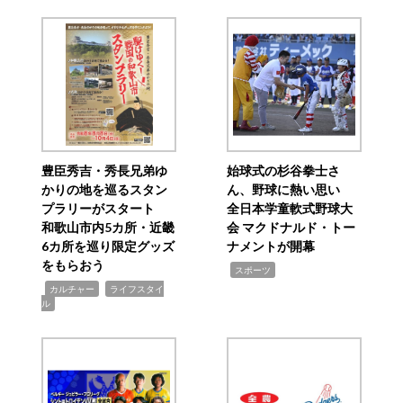
豊臣秀吉・秀長兄弟ゆ
始球式の杉谷拳士さ
かりの地を巡るスタン
ん、野球に熱い思い
プラリーがスタート
全日本学童軟式野球大
和歌山市内5カ所・近畿
会 マクドナルド・トー
6カ所を巡り限定グッズ
ナメントが開幕
をもらおう
,
スポーツ
,
,
カルチャー
ライフスタイ
ル