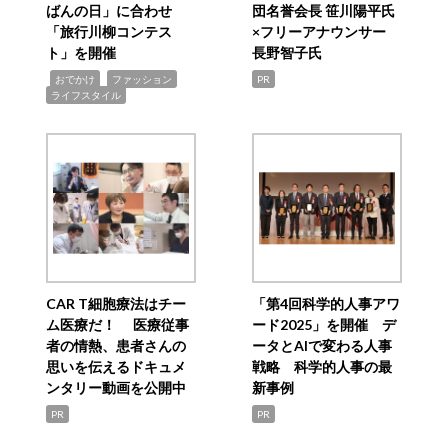
ばんの日」に合わせ
団名誉会長 笹川陽平氏
「旅行川柳コンテス
×フリーアナウンサー
ト」を開催
長野智子氏
,
,
,
おでかけ
ファッション
PR
ライフスタイル
CAR T細胞療法はチー
「第4回科学的人事アワ
ム医療だ！ 医療従事
ード2025」を開催 デ
者の情熱、患者さんの
ータとAIで変わる人事
思いを伝えるドキュメ
戦略 科学的人事の最
ンタリー動画を公開中
新事例
PR
PR