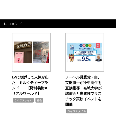
レコメンド
LVに敗訴して人気が出
ノーベル賞受賞・白川
た ミルクティーブラ
英樹博士が小中高生を
ンド 【野村義樹✕
直接指導 名城大学が
リアルワールド】
講演会と導電性プラス
チック実験イベントを
,
,
ライフスタイル
社会
開催
,
ライフスタイル