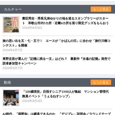
カルチャー
もっと見る
豊臣秀吉・秀長兄弟ゆかりの地を巡るスタンプラリーがスター
ト 和歌山市内5カ所・近畿6カ所を巡り限定グッズをもらおう
2026年8月8日
旅の思い出を五・七・五で！ エースが「かばんの日」に合わせ「旅行川柳コ
ンテスト」を開催
2026年8月7日
東野圭吾が選んだ「記憶に残る一文」はどれ？ 最新作『永遠の記憶』発売で
読者参加型キャンペーン
2026年8月7日
動画
もっと見る
「100歳現役」目指すシニア1500人が集結 マンション管理代
務員イベント「うぇるねすシップ」
2026年8月4日
AI時代、「暗黙知」は継承できるのか 「デジブレ」説明会／ラウンドテーブ