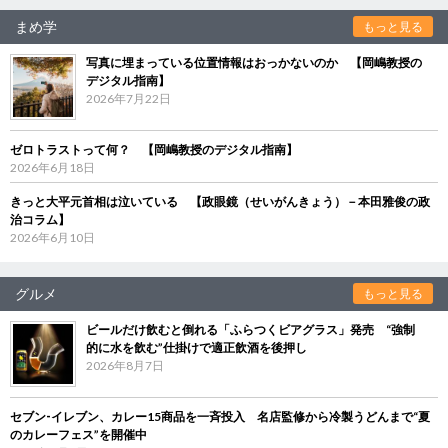
まめ学
もっと見る
写真に埋まっている位置情報はおっかないのか 【岡嶋教授の
デジタル指南】
2026年7月22日
ゼロトラストって何？ 【岡嶋教授のデジタル指南】
2026年6月18日
きっと大平元首相は泣いている 【政眼鏡（せいがんきょう）－本田雅俊の政
治コラム】
2026年6月10日
グルメ
もっと見る
ビールだけ飲むと倒れる「ふらつくビアグラス」発売 “強制
的に水を飲む”仕掛けで適正飲酒を後押し
2026年8月7日
セブン‐イレブン、カレー15商品を一斉投入 名店監修から冷製うどんまで“夏
のカレーフェス”を開催中