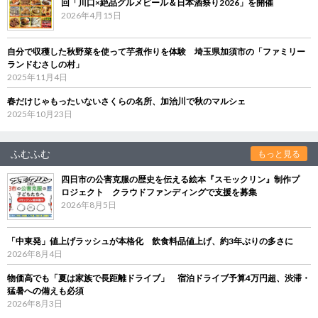
回「川口×絶品グルメビール＆日本酒祭り2026」を開催
2026年4月15日
自分で収穫した秋野菜を使って芋煮作りを体験 埼玉県加須市の「ファミリー
ランドむさしの村」
2025年11月4日
春だけじゃもったいないさくらの名所、加治川で秋のマルシェ
2025年10月23日
ふむふむ
もっと見る
四日市の公害克服の歴史を伝える絵本『スモックリン』制作プ
ロジェクト クラウドファンディングで支援を募集
2026年8月5日
「中東発」値上げラッシュが本格化 飲食料品値上げ、約3年ぶりの多さに
2026年8月4日
物価高でも「夏は家族で長距離ドライブ」 宿泊ドライブ予算4万円超、渋滞・
猛暑への備えも必須
2026年8月3日