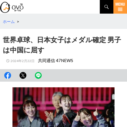
検
索
コ
ン
テ
ホーム
>
ン
ツ
世界卓球、日本女子はメダル確定 男子
へ
移
は中国に屈す
動
共同通信 47NEWS
2024年2月22日