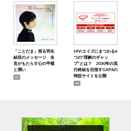
「ことだま」宿る羽生
HIV/エイズにまつわる6
結弦のメッセージ 名
つの“理解のギャッ
言がもたらす心の平穏
プ”とは？ 2030年の流
と潤い
行終結を目指すGAP6の
特設サイトを公開
PR
PR