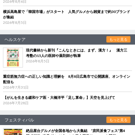
2026年8月6日
横浜高島屋で「韓国市場」がスタート 人気グルメから雑貨まで約30ブランド
が集結
2026年8月5日
ヘルスケア
もっと見る
現代書林から新刊『こんなときには、まず、漢方！』 漢方三
考塾の15人の医師や薬剤師が執筆
2026年8月5日
重症筋無力症への正しい知識と理解を 8月8日広島市で公開講座、オンライン
配信も
2026年7月31日
【がんを生きる緩和ケア医・大橋洋平「足し算命」】天空を見上げて
2026年7月28日
フェスティバル
もっと見る
絶品屋台グルメが全国各地から大集結 “庶民派食フェス”第4