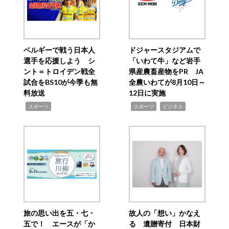
ベルギーで戦う日本人
ドジャースタジアムで
選手を応援しよう シ
「いわて牛」など岩手
ント＝トロイデン戦全
県産農畜産物をPR JA
試合をBS10が今季も無
全農いわてが8月10日～
料放送
12日に実施
,
,
,
スポーツ
スポーツ
ビジネス
旅の思い出を五・七・
故人の「想い」かなえ
五で！ エースが「か
る 遺贈寄付 日本財