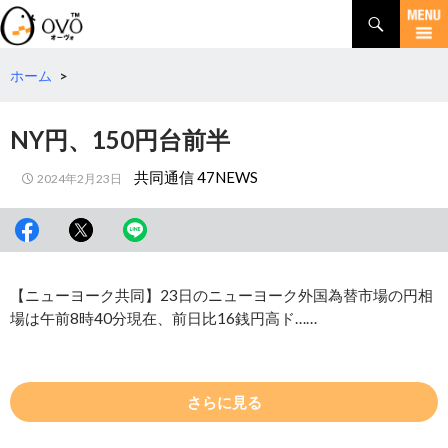
検
索
コ
ン
テ
ホーム
>
ン
ツ
NY円、150円台前半
へ
移
共同通信 47NEWS
2024年2月23日
動
【ニューヨーク共同】23日のニューヨーク外国為替市場の円相
場は午前8時40分現在、前日比16銭円高ド……
さらに見る