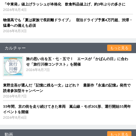
「中東発」値上げラッシュが本格化 飲食料品値上げ、約3年ぶりの多さに
2026年8月4日
物価高でも「夏は家族で長距離ドライブ」 宿泊ドライブ予算4万円超、渋滞・
猛暑への備えも必須
2026年8月3日
カルチャー
もっと見る
旅の思い出を五・七・五で！ エースが「かばんの日」に合わ
せ「旅行川柳コンテスト」を開催
2026年8月7日
東野圭吾が選んだ「記憶に残る一文」はどれ？ 最新作『永遠の記憶』発売で
読者参加型キャンペーン
2026年8月7日
55年間、京の街を走り続けてきた車両 嵐山線・モボ301形、運行開始55周年
イベントを開催
2026年8月6日
動画
もっと見る