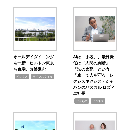
オールデイダイニング
AIは「手段」、最終責
を一新 ヒルトン東京
任は「人間の判断」
お台場、改装進む
「法の支配」という
「傘」で人を守る レ
,
,
ビジネス
ライフスタイル
クシスネクシス・ジャ
パンのパスカル ロズィ
エ社長
,
,
デジもの
ビジネス