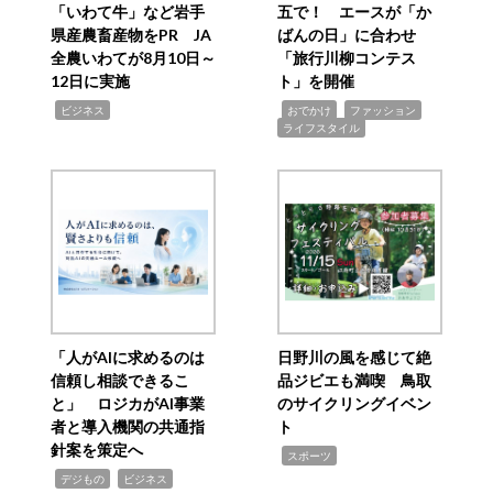
「いわて牛」など岩手
五で！ エースが「か
県産農畜産物をPR JA
ばんの日」に合わせ
全農いわてが8月10日～
「旅行川柳コンテス
12日に実施
ト」を開催
,
,
,
,
ビジネス
おでかけ
ファッション
ライフスタイル
「人がAIに求めるのは
日野川の風を感じて絶
信頼し相談できるこ
品ジビエも満喫 鳥取
と」 ロジカがAI事業
のサイクリングイベン
者と導入機関の共通指
ト
針案を策定へ
,
スポーツ
,
,
デジもの
ビジネス