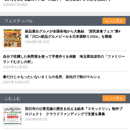
2026年7月28日
フェスティバル
もっと見る
絶品屋台グルメが全国各地から大集結 “庶民派食フェス”第4
回「川口×絶品グルメビール＆日本酒祭り2026」を開催
2026年4月15日
自分で収穫した秋野菜を使って芋煮作りを体験 埼玉県加須市の「ファミリー
ランドむさしの村」
2025年11月4日
春だけじゃもったいないさくらの名所、加治川で秋のマルシェ
2025年10月23日
ふむふむ
もっと見る
四日市の公害克服の歴史を伝える絵本『スモックリン』制作プ
ロジェクト クラウドファンディングで支援を募集
2026年8月5日