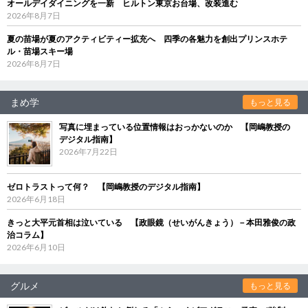
オールデイダイニングを一新 ヒルトン東京お台場、改装進む
2026年8月7日
夏の苗場が夏のアクティビティー拡充へ 四季の各魅力を創出プリンスホテ
ル・苗場スキー場
2026年8月7日
まめ学
もっと見る
写真に埋まっている位置情報はおっかないのか 【岡嶋教授の
デジタル指南】
2026年7月22日
ゼロトラストって何？ 【岡嶋教授のデジタル指南】
2026年6月18日
きっと大平元首相は泣いている 【政眼鏡（せいがんきょう）－本田雅俊の政
治コラム】
2026年6月10日
グルメ
もっと見る