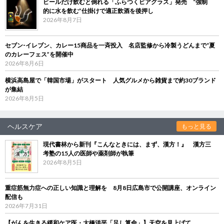
ビールだけ飲むと倒れる「ふらつくビアグラス」発売 “強制
的に水を飲む”仕掛けで適正飲酒を後押し
2026年8月7日
セブン‐イレブン、カレー15商品を一斉投入 名店監修から冷製うどんまで“夏
のカレーフェス”を開催中
2026年8月6日
横浜高島屋で「韓国市場」がスタート 人気グルメから雑貨まで約30ブランド
が集結
2026年8月5日
ヘルスケア
もっと見る
現代書林から新刊『こんなときには、まず、漢方！』 漢方三
考塾の15人の医師や薬剤師が執筆
2026年8月5日
重症筋無力症への正しい知識と理解を 8月8日広島市で公開講座、オンライン
配信も
2026年7月31日
【がんを生きる緩和ケア医・大橋洋平「足し算命」】天空を見上げて