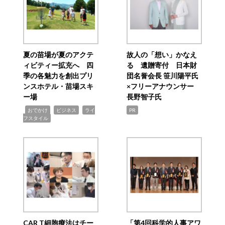
夏の苗場が夏のアクテ
故人の「想い」かなえ
ィビティー拡充へ 四
る 遺贈寄付 日本財
季の各魅力を創出プリ
団名誉会長 笹川陽平氏
ンスホテル・苗場スキ
×フリーアナウンサー
ー場
長野智子氏
,
,
,
おでかけ
ビジネス
ライ
PR
フスタイル
CAR T細胞療法はチー
「第4回科学的人事アワ