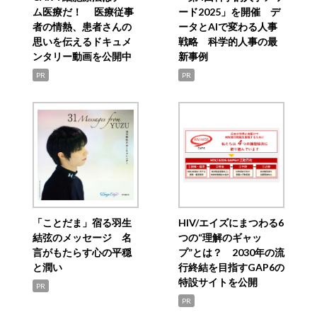
ム医療だ！ 医療従事
ード2025」を開催 デ
者の情熱、患者さんの
ータとAIで変わる人事
思いを伝えるドキュメ
戦略 科学的人事の最
ンタリー動画を公開中
新事例
PR
PR
「ことだま」宿る羽生
HIV/エイズにまつわる6
結弦のメッセージ 名
つの“理解のギャッ
言がもたらす心の平穏
プ”とは？ 2030年の流
と潤い
行終結を目指すGAP6の
特設サイトを公開
PR
PR