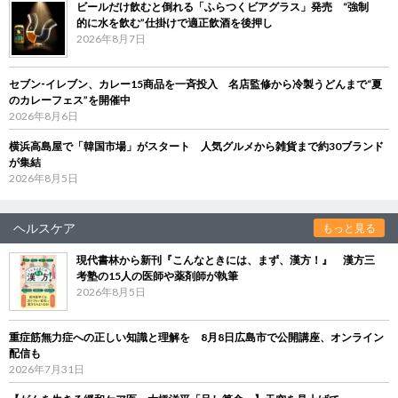
ビールだけ飲むと倒れる「ふらつくビアグラス」発売 “強制
的に水を飲む”仕掛けで適正飲酒を後押し
2026年8月7日
セブン‐イレブン、カレー15商品を一斉投入 名店監修から冷製うどんまで“夏
のカレーフェス”を開催中
2026年8月6日
横浜高島屋で「韓国市場」がスタート 人気グルメから雑貨まで約30ブランド
が集結
2026年8月5日
ヘルスケア
もっと見る
現代書林から新刊『こんなときには、まず、漢方！』 漢方三
考塾の15人の医師や薬剤師が執筆
2026年8月5日
重症筋無力症への正しい知識と理解を 8月8日広島市で公開講座、オンライン
配信も
2026年7月31日