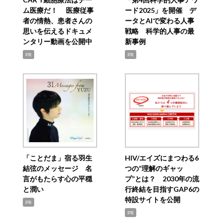
ム医療だ！ 医療従事
ード2025」を開催 デ
者の情熱、患者さんの
ータとAIで変わる人事
思いを伝えるドキュメ
戦略 科学的人事の最
ンタリー動画を公開中
新事例
PR
PR
「ことだま」宿る羽生
HIV/エイズにまつわる6
結弦のメッセージ 名
つの“理解のギャッ
言がもたらす心の平穏
プ”とは？ 2030年の流
と潤い
行終結を目指すGAP6の
特設サイトを公開
PR
PR