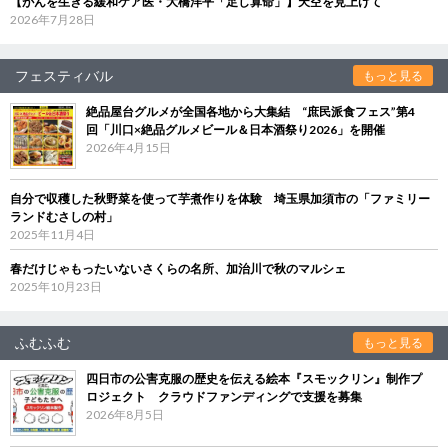
【がんを生きる緩和ケア医・大橋洋平「足し算命」】天空を見上げて
2026年7月28日
フェスティバル
もっと見る
絶品屋台グルメが全国各地から大集結 “庶民派食フェス”第4
回「川口×絶品グルメビール＆日本酒祭り2026」を開催
2026年4月15日
自分で収穫した秋野菜を使って芋煮作りを体験 埼玉県加須市の「ファミリー
ランドむさしの村」
2025年11月4日
春だけじゃもったいないさくらの名所、加治川で秋のマルシェ
2025年10月23日
ふむふむ
もっと見る
四日市の公害克服の歴史を伝える絵本『スモックリン』制作プ
ロジェクト クラウドファンディングで支援を募集
2026年8月5日