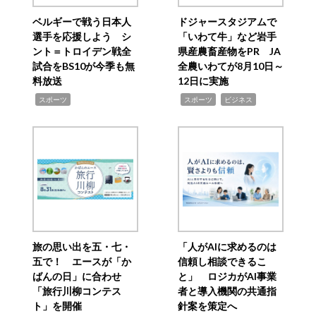
ベルギーで戦う日本人
ドジャースタジアムで
選手を応援しよう シ
「いわて牛」など岩手
ント＝トロイデン戦全
県産農畜産物をPR JA
試合をBS10が今季も無
全農いわてが8月10日～
料放送
12日に実施
,
,
,
スポーツ
スポーツ
ビジネス
旅の思い出を五・七・
「人がAIに求めるのは
五で！ エースが「か
信頼し相談できるこ
ばんの日」に合わせ
と」 ロジカがAI事業
「旅行川柳コンテス
者と導入機関の共通指
ト」を開催
針案を策定へ