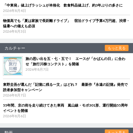
「中東発」値上げラッシュが本格化 飲食料品値上げ、約3年ぶりの多さに
2026年8月4日
物価高でも「夏は家族で長距離ドライブ」 宿泊ドライブ予算4万円超、渋滞・
猛暑への備えも必須
2026年8月3日
カルチャー
もっと見る
旅の思い出を五・七・五で！ エースが「かばんの日」に合わ
せ「旅行川柳コンテスト」を開催
2026年8月7日
東野圭吾が選んだ「記憶に残る一文」はどれ？ 最新作『永遠の記憶』発売で
読者参加型キャンペーン
2026年8月7日
55年間、京の街を走り続けてきた車両 嵐山線・モボ301形、運行開始55周年
イベントを開催
2026年8月6日
動画
もっと見る