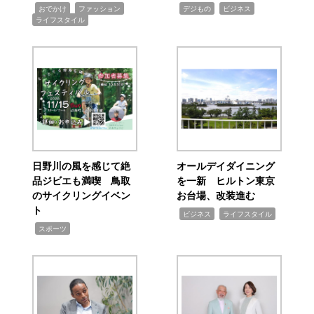
,
,
,
,
,
おでかけ
ファッション
デジもの
ビジネス
ライフスタイル
日野川の風を感じて絶
オールデイダイニング
品ジビエも満喫 鳥取
を一新 ヒルトン東京
のサイクリングイベン
お台場、改装進む
ト
,
,
ビジネス
ライフスタイル
,
スポーツ