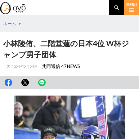
検
索
コ
ン
テ
ホーム
>
ン
ツ
小林陵侑、二階堂蓮の日本4位 W杯ジ
へ
移
ャンプ男子団体
動
共同通信 47NEWS
2024年2月24日