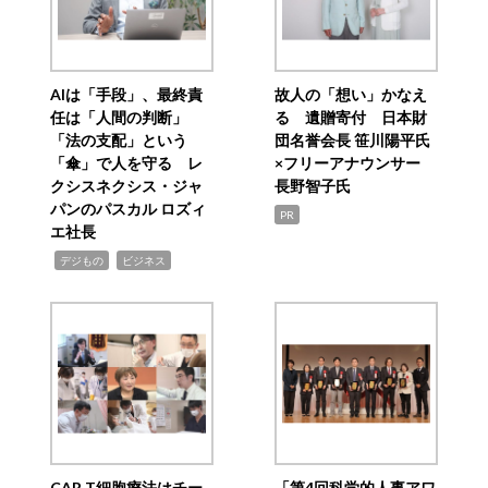
AIは「手段」、最終責
故人の「想い」かなえ
任は「人間の判断」
る 遺贈寄付 日本財
「法の支配」という
団名誉会長 笹川陽平氏
「傘」で人を守る レ
×フリーアナウンサー
クシスネクシス・ジャ
長野智子氏
パンのパスカル ロズィ
PR
エ社長
,
,
デジもの
ビジネス
CAR T細胞療法はチー
「第4回科学的人事アワ