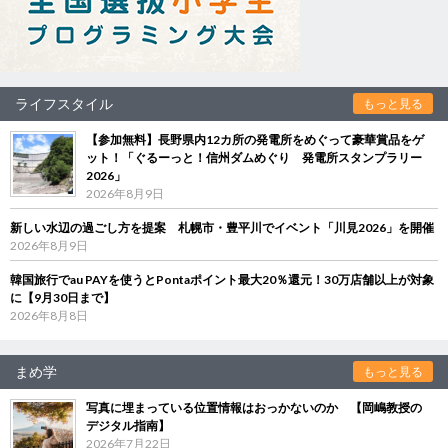
ライフスタイル
もっと見る
【参加無料】長野県内12カ所の発電所をめぐって豪華賞品をゲ
ット！「ぐるーっと！信州ダムめぐり 発電所スタンプラリー
2026」
2026年8月9日
新しい水辺の過ごし方を提案 札幌市・豊平川でイベント「川見2026」を開催
2026年8月9日
韓国旅行でau PAYを使うとPontaポイント最大20％還元！30万店舗以上が対象
に【9月30日まで】
2026年8月8日
まめ学
もっと見る
写真に埋まっている位置情報はおっかないのか 【岡嶋教授の
デジタル指南】
2026年7月22日