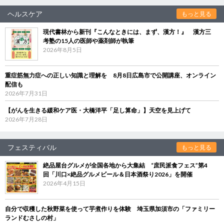
ヘルスケア
もっと見る
現代書林から新刊『こんなときには、まず、漢方！』 漢方三
考塾の15人の医師や薬剤師が執筆
2026年8月5日
重症筋無力症への正しい知識と理解を 8月8日広島市で公開講座、オンライン
配信も
2026年7月31日
【がんを生きる緩和ケア医・大橋洋平「足し算命」】天空を見上げて
2026年7月28日
フェスティバル
もっと見る
絶品屋台グルメが全国各地から大集結 “庶民派食フェス”第4
回「川口×絶品グルメビール＆日本酒祭り2026」を開催
2026年4月15日
自分で収穫した秋野菜を使って芋煮作りを体験 埼玉県加須市の「ファミリー
ランドむさしの村」