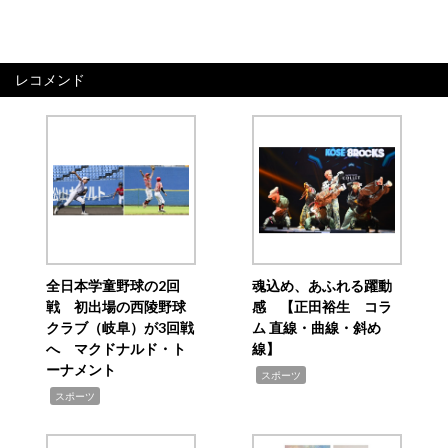
レコメンド
全日本学童野球の2回
魂込め、あふれる躍動
戦 初出場の西陵野球
感 【正田裕生 コラ
クラブ（岐阜）が3回戦
ム 直線・曲線・斜め
へ マクドナルド・ト
線】
ーナメント
,
スポーツ
,
スポーツ