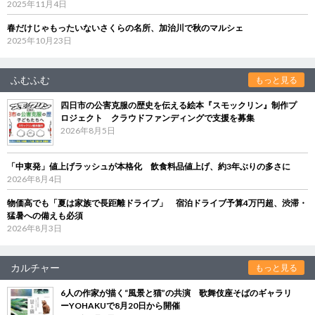
2025年11月4日
春だけじゃもったいないさくらの名所、加治川で秋のマルシェ
2025年10月23日
ふむふむ
もっと見る
四日市の公害克服の歴史を伝える絵本『スモックリン』制作プ
ロジェクト クラウドファンディングで支援を募集
2026年8月5日
「中東発」値上げラッシュが本格化 飲食料品値上げ、約3年ぶりの多さに
2026年8月4日
物価高でも「夏は家族で長距離ドライブ」 宿泊ドライブ予算4万円超、渋滞・
猛暑への備えも必須
2026年8月3日
カルチャー
もっと見る
6人の作家が描く“風景と猫”の共演 歌舞伎座そばのギャラリ
ーYOHAKUで8月20日から開催