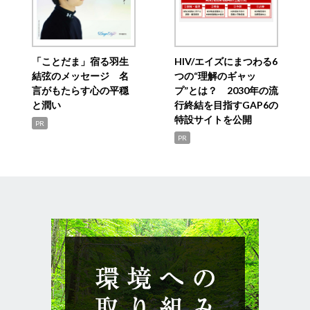
「ことだま」宿る羽生
HIV/エイズにまつわる6
結弦のメッセージ 名
つの“理解のギャッ
言がもたらす心の平穏
プ”とは？ 2030年の流
と潤い
行終結を目指すGAP6の
特設サイトを公開
PR
PR