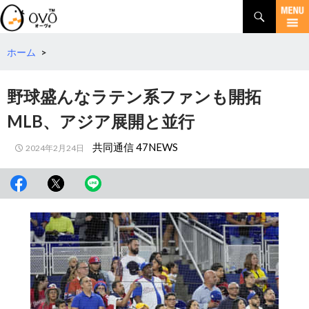
検
索
コ
ン
テ
ホーム
>
ン
ツ
野球盛んなラテン系ファンも開拓
へ
移
MLB、アジア展開と並行
動
共同通信 47NEWS
2024年2月24日