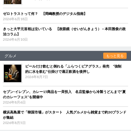
ゼロトラストって何？ 【岡嶋教授のデジタル指南】
2026年6月18日
きっと大平元首相は泣いている 【政眼鏡（せいがんきょう）－本田雅俊の政
治コラム】
2026年6月10日
グルメ
もっと見る
ビールだけ飲むと倒れる「ふらつくビアグラス」発売 “強制
的に水を飲む”仕掛けで適正飲酒を後押し
2026年8月7日
セブン‐イレブン、カレー15商品を一斉投入 名店監修から冷製うどんまで“夏
のカレーフェス”を開催中
2026年8月6日
横浜高島屋で「韓国市場」がスタート 人気グルメから雑貨まで約30ブランド
が集結
2026年8月5日