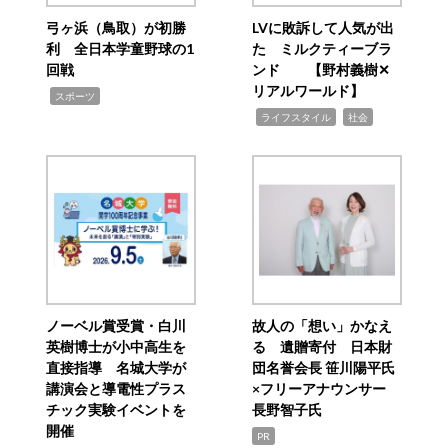
弓ヶ浜（鳥取）が初勝
LVに敗訴して人気が出
利 全日本学童野球の1
た ミルクティーブラ
回戦
ンド 【野村義樹✕
リアルワールド】
,
スポーツ
,
,
ライフスタイル
社会
ノーベル賞受賞・白川
故人の「想い」かなえ
英樹博士が小中高生を
る 遺贈寄付 日本財
直接指導 名城大学が
団名誉会長 笹川陽平氏
講演会と導電性プラス
×フリーアナウンサー
チック実験イベントを
長野智子氏
開催
PR