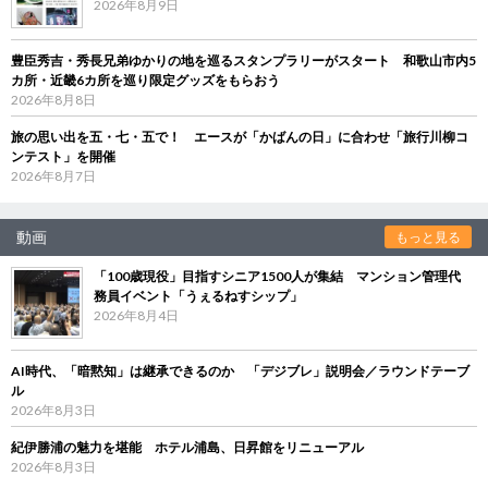
2026年8月9日
豊臣秀吉・秀長兄弟ゆかりの地を巡るスタンプラリーがスタート 和歌山市内5
カ所・近畿6カ所を巡り限定グッズをもらおう
2026年8月8日
旅の思い出を五・七・五で！ エースが「かばんの日」に合わせ「旅行川柳コ
ンテスト」を開催
2026年8月7日
動画
もっと見る
「100歳現役」目指すシニア1500人が集結 マンション管理代
務員イベント「うぇるねすシップ」
2026年8月4日
AI時代、「暗黙知」は継承できるのか 「デジブレ」説明会／ラウンドテーブ
ル
2026年8月3日
紀伊勝浦の魅力を堪能 ホテル浦島、日昇館をリニューアル
2026年8月3日