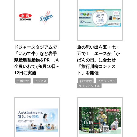
ドジャースタジアムで
旅の思い出を五・七・
「いわて牛」など岩手
五で！ エースが「か
県産農畜産物をPR JA
ばんの日」に合わせ
全農いわてが8月10日～
「旅行川柳コンテス
12日に実施
ト」を開催
,
,
,
,
,
スポーツ
ビジネス
おでかけ
ファッション
ライフスタイル