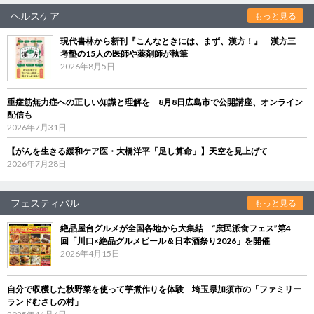
ヘルスケア
もっと見る
現代書林から新刊『こんなときには、まず、漢方！』 漢方三
考塾の15人の医師や薬剤師が執筆
2026年8月5日
重症筋無力症への正しい知識と理解を 8月8日広島市で公開講座、オンライン
配信も
2026年7月31日
【がんを生きる緩和ケア医・大橋洋平「足し算命」】天空を見上げて
2026年7月28日
フェスティバル
もっと見る
絶品屋台グルメが全国各地から大集結 “庶民派食フェス”第4
回「川口×絶品グルメビール＆日本酒祭り2026」を開催
2026年4月15日
自分で収穫した秋野菜を使って芋煮作りを体験 埼玉県加須市の「ファミリー
ランドむさしの村」