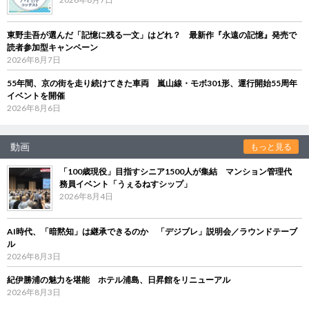
東野圭吾が選んだ「記憶に残る一文」はどれ？ 最新作『永遠の記憶』発売で
読者参加型キャンペーン
2026年8月7日
55年間、京の街を走り続けてきた車両 嵐山線・モボ301形、運行開始55周年
イベントを開催
2026年8月6日
動画
もっと見る
「100歳現役」目指すシニア1500人が集結 マンション管理代
務員イベント「うぇるねすシップ」
2026年8月4日
AI時代、「暗黙知」は継承できるのか 「デジブレ」説明会／ラウンドテーブ
ル
2026年8月3日
紀伊勝浦の魅力を堪能 ホテル浦島、日昇館をリニューアル
2026年8月3日