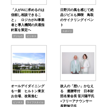
「人がAIに求めるのは
日野川の風を感じて絶
信頼し相談できるこ
品ジビエも満喫 鳥取
と」 ロジカがAI事業
のサイクリングイベン
者と導入機関の共通指
ト
針案を策定へ
,
スポーツ
,
,
デジもの
ビジネス
オールデイダイニング
故人の「想い」かなえ
を一新 ヒルトン東京
る 遺贈寄付 日本財
お台場、改装進む
団名誉会長 笹川陽平氏
×フリーアナウンサー
,
,
ビジネス
ライフスタイル
長野智子氏