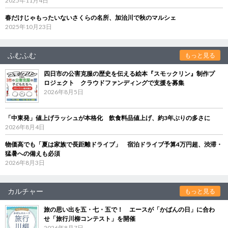
2025年11月4日
春だけじゃもったいないさくらの名所、加治川で秋のマルシェ
2025年10月23日
ふむふむ
もっと見る
四日市の公害克服の歴史を伝える絵本『スモックリン』制作プ
ロジェクト クラウドファンディングで支援を募集
2026年8月5日
「中東発」値上げラッシュが本格化 飲食料品値上げ、約3年ぶりの多さに
2026年8月4日
物価高でも「夏は家族で長距離ドライブ」 宿泊ドライブ予算4万円超、渋滞・
猛暑への備えも必須
2026年8月3日
カルチャー
もっと見る
旅の思い出を五・七・五で！ エースが「かばんの日」に合わ
せ「旅行川柳コンテスト」を開催
2026年8月7日