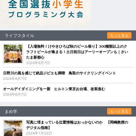
ライフスタイル
もっと見る
【入場無料！けやきひろば秋のビール祭り】300種類以上のク
ラフトビールが集まる！土日祝日はアーリーオープンも｜さい
たま新都心
2026年8月7日
日野川の風を感じて絶品ジビエも満喫 鳥取のサイクリングイベント
2026年8月7日
オールデイダイニングを一新 ヒルトン東京お台場、改装進む
2026年8月7日
まめ学
もっと見る
写真に埋まっている位置情報はおっかないのか 【岡嶋教授の
デジタル指南】
2026年7月22日