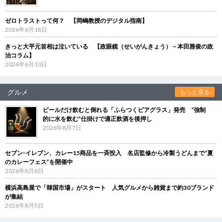
ゼロトラストって何？ 【岡嶋教授のデジタル指南】
2026年6月18日
きっと大平元首相は泣いている 【政眼鏡（せいがんきょう）－本田雅俊の政
治コラム】
2026年6月10日
グルメ
もっと見る
ビールだけ飲むと倒れる「ふらつくビアグラス」発売 “強制
的に水を飲む”仕掛けで適正飲酒を後押し
2026年8月7日
セブン‐イレブン、カレー15商品を一斉投入 名店監修から冷製うどんまで“夏
のカレーフェス”を開催中
2026年8月6日
横浜高島屋で「韓国市場」がスタート 人気グルメから雑貨まで約30ブランド
が集結
2026年8月5日