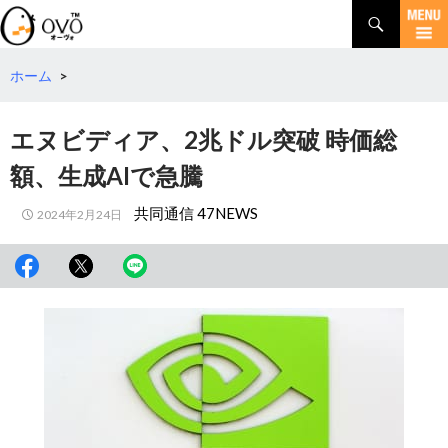
検
索
コ
ン
テ
ホーム
>
ン
ツ
エヌビディア、2兆ドル突破 時価総
へ
移
額、生成AIで急騰
動
共同通信 47NEWS
2024年2月24日