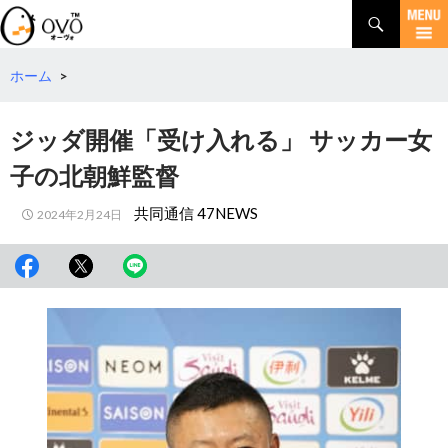
検
索
コ
ン
テ
ホーム
>
ン
ツ
ジッダ開催「受け入れる」 サッカー女
へ
移
子の北朝鮮監督
動
共同通信 47NEWS
2024年2月24日