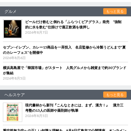
グルメ
もっと見る
ビールだけ飲むと倒れる「ふらつくビアグラス」発売 “強制
的に水を飲む”仕掛けで適正飲酒を後押し
2026年8月7日
セブン‐イレブン、カレー15商品を一斉投入 名店監修から冷製うどんまで“夏
のカレーフェス”を開催中
2026年8月6日
横浜高島屋で「韓国市場」がスタート 人気グルメから雑貨まで約30ブランド
が集結
2026年8月5日
ヘルスケア
もっと見る
現代書林から新刊『こんなときには、まず、漢方！』 漢方三
考塾の15人の医師や薬剤師が執筆
2026年8月5日
重症筋無力症への正しい知識と理解を 8月8日広島市で公開講座、オンライン