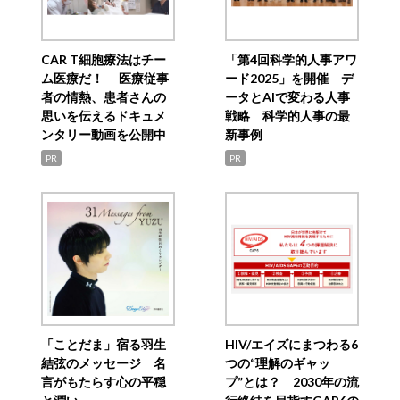
CAR T細胞療法はチー
「第4回科学的人事アワ
ム医療だ！ 医療従事
ード2025」を開催 デ
者の情熱、患者さんの
ータとAIで変わる人事
思いを伝えるドキュメ
戦略 科学的人事の最
ンタリー動画を公開中
新事例
PR
PR
「ことだま」宿る羽生
HIV/エイズにまつわる6
結弦のメッセージ 名
つの“理解のギャッ
言がもたらす心の平穏
プ”とは？ 2030年の流