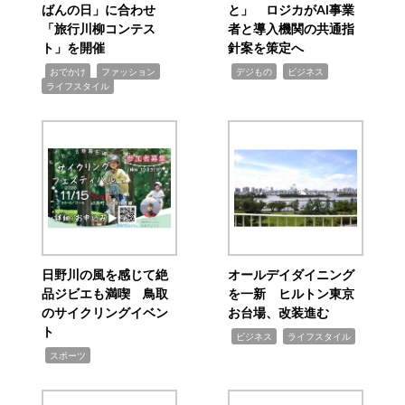
ばんの日」に合わせ
と」 ロジカがAI事業
「旅行川柳コンテス
者と導入機関の共通指
ト」を開催
針案を策定へ
,
,
,
,
,
おでかけ
ファッション
デジもの
ビジネス
ライフスタイル
日野川の風を感じて絶
オールデイダイニング
品ジビエも満喫 鳥取
を一新 ヒルトン東京
のサイクリングイベン
お台場、改装進む
ト
,
,
ビジネス
ライフスタイル
,
スポーツ