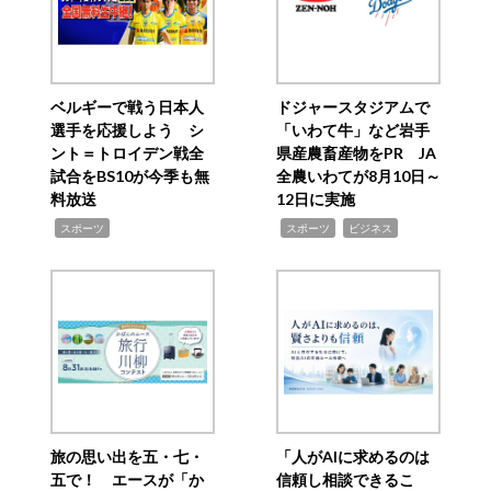
ベルギーで戦う日本人
ドジャースタジアムで
選手を応援しよう シ
「いわて牛」など岩手
ント＝トロイデン戦全
県産農畜産物をPR JA
試合をBS10が今季も無
全農いわてが8月10日～
料放送
12日に実施
,
,
,
スポーツ
スポーツ
ビジネス
旅の思い出を五・七・
「人がAIに求めるのは
五で！ エースが「か
信頼し相談できるこ