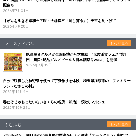
配信も
2026年7月31日
【がんを生きる緩和ケア医・大橋洋平「足し算命」】天空を見上げて
2026年7月28日
フェスティバル
もっと見る
絶品屋台グルメが全国各地から大集結 “庶民派食フェス”第4
回「川口×絶品グルメビール＆日本酒祭り2026」を開催
2026年4月15日
自分で収穫した秋野菜を使って芋煮作りを体験 埼玉県加須市の「ファミリー
ランドむさしの村」
2025年11月4日
春だけじゃもったいないさくらの名所、加治川で秋のマルシェ
2025年10月23日
ふむふむ
もっと見る
四日市の公害克服の歴史を伝える絵本『スモックリン』制作プ