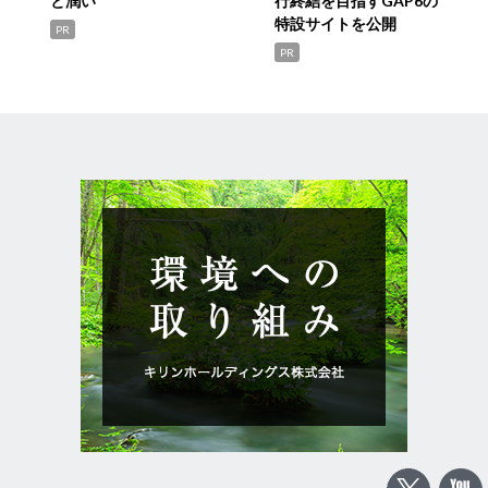
と潤い
行終結を目指すGAP6の
特設サイトを公開
PR
PR