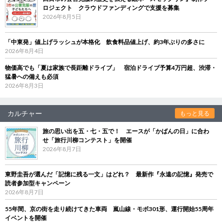
ロジェクト クラウドファンディングで支援を募集
2026年8月5日
「中東発」値上げラッシュが本格化 飲食料品値上げ、約3年ぶりの多さに
2026年8月4日
物価高でも「夏は家族で長距離ドライブ」 宿泊ドライブ予算4万円超、渋滞・
猛暑への備えも必須
2026年8月3日
カルチャー
もっと見る
旅の思い出を五・七・五で！ エースが「かばんの日」に合わ
せ「旅行川柳コンテスト」を開催
2026年8月7日
東野圭吾が選んだ「記憶に残る一文」はどれ？ 最新作『永遠の記憶』発売で
読者参加型キャンペーン
2026年8月7日
55年間、京の街を走り続けてきた車両 嵐山線・モボ301形、運行開始55周年
イベントを開催