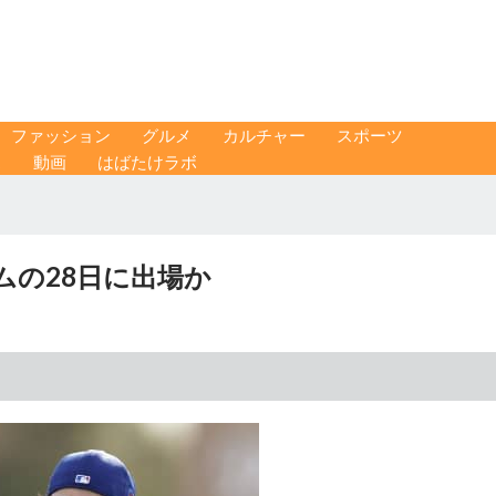
ファッション
グルメ
カルチャー
スポーツ
ス
動画
はばたけラボ
ムの28日に出場か