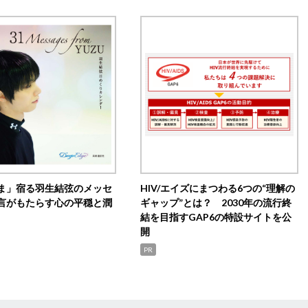
ま」宿る羽生結弦のメッセ
HIV/エイズにまつわる6つの“理解の
言がもたらす心の平穏と潤
ギャップ”とは？ 2030年の流行終
結を目指すGAP6の特設サイトを公
開
PR