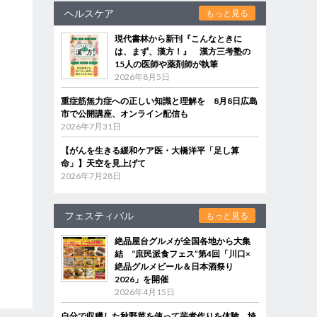
ヘルスケア
もっと見る
現代書林から新刊『こんなときに
は、まず、漢方！』 漢方三考塾の
15人の医師や薬剤師が執筆
2026年8月5日
重症筋無力症への正しい知識と理解を 8月8日広島
市で公開講座、オンライン配信も
2026年7月31日
【がんを生きる緩和ケア医・大橋洋平「足し算
命」】天空を見上げて
2026年7月28日
フェスティバル
もっと見る
絶品屋台グルメが全国各地から大集
結 “庶民派食フェス”第4回「川口×
絶品グルメビール＆日本酒祭り
2026」を開催
2026年4月15日
自分で収穫した秋野菜を使って芋煮作りを体験 埼