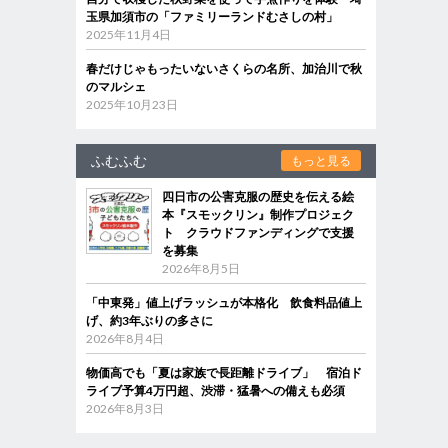
玉県加須市の「ファミリーランドむさしの村」
2025年11月4日
春だけじゃもったいないさくらの名所、加治川で秋
のマルシェ
2025年10月23日
ふむふむ
もっと見る
四日市の公害克服の歴史を伝える絵
本『スモックリン』制作プロジェク
ト クラウドファンディングで支援
を募集
2026年8月5日
「中東発」値上げラッシュが本格化 飲食料品値上
げ、約3年ぶりの多さに
2026年8月4日
物価高でも「夏は家族で長距離ドライブ」 宿泊ド
ライブ予算4万円超、渋滞・猛暑への備えも必須
2026年8月3日