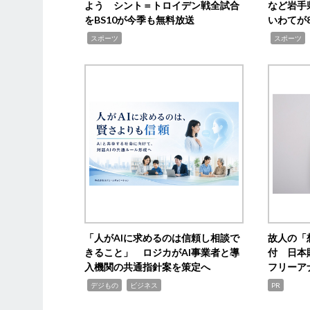
よう シント＝トロイデン戦全試合
など岩手
をBS10が今季も無料放送
いわてが8
,
,
,
スポーツ
スポーツ
「人がAIに求めるのは信頼し相談で
故人の「
きること」 ロジカがAI事業者と導
付 日本
入機関の共通指針案を策定へ
フリーア
,
,
デジもの
ビジネス
PR