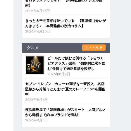
ゼロトラストって何？ 【岡嶋教授のデジタル指
南】
2026年6月18日
きっと大平元首相は泣いている 【政眼鏡（せいが
んきょう）－本田雅俊の政治コラム】
2026年6月10日
グルメ
もっと見る
ビールだけ飲むと倒れる「ふらつく
ビアグラス」発売 “強制的に水を飲
む”仕掛けで適正飲酒を後押し
2026年8月7日
セブン‐イレブン、カレー15商品を一斉投入 名店
監修から冷製うどんまで“夏のカレーフェス”を開催
中
2026年8月6日
横浜高島屋で「韓国市場」がスタート 人気グルメ
から雑貨まで約30ブランドが集結
2026年8月5日