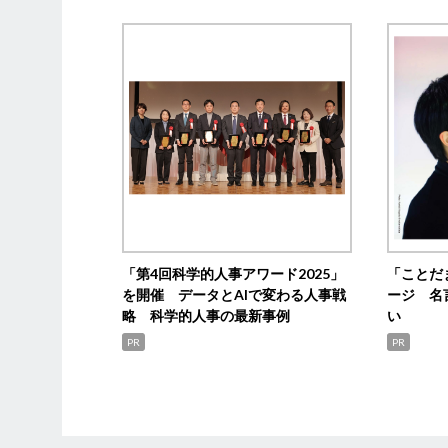
「第4回科学的人事アワード2025」
「ことだ
を開催 データとAIで変わる人事戦
ージ 名
略 科学的人事の最新事例
い
PR
PR