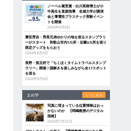
ノーベル賞受賞・白川英樹博士が小
中高生を直接指導 名城大学が講演
会と導電性プラスチック実験イベン
トを開催
2026年8月8日
豊臣秀吉・秀長兄弟ゆかりの地を巡るスタンプラリ
ーがスタート 和歌山市内5カ所・近畿6カ所を巡り
限定グッズをもらおう
2026年8月8日
長野・筑北村で「ちくほくタイムトラベルスタンプ
ラリー」開催！謎解きを楽しみながら全17スポット
を巡る
2026年8月8日
まめ学
もっと見る
写真に埋まっている位置情報はおっ
かないのか 【岡嶋教授のデジタル
指南】
2026年7月22日