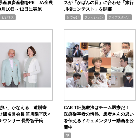
県産農畜産物をPR JA全農
スが「かばんの日」に合わせ「旅行
月10日～12日に実施
川柳コンテスト」を開催
,
,
,
ビジネス
おでかけ
ファッション
ライフスタイル
想い」かなえる 遺贈寄
CAR T細胞療法はチーム医療だ！
財団名誉会長 笹川陽平氏×
医療従事者の情熱、患者さんの思い
ナウンサー 長野智子氏
を伝えるドキュメンタリー動画を公
開中
PR