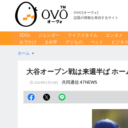
OVO [オーヴォ]
話題の情報を発信するサイト
コンテンツへ移動
検
SDGs
ジェンダー
ライフスタイル
エンタメ
索
おでかけ
まめ学
デジもの
ペット
ビジネ
ホーム
>
大谷オープン戦は来週半ば ホー
共同通信 47NEWS
2024年2月24日