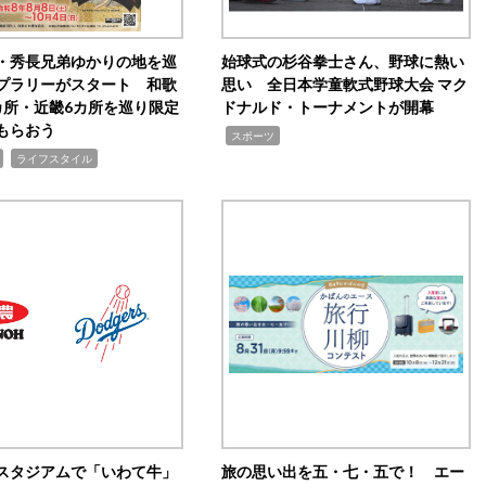
・秀長兄弟ゆかりの地を巡
始球式の杉谷拳士さん、野球に熱い
プラリーがスタート 和歌
思い 全日本学童軟式野球大会 マク
カ所・近畿6カ所を巡り限定
ドナルド・トーナメントが開幕
もらおう
,
スポーツ
,
ライフスタイル
スタジアムで「いわて牛」
旅の思い出を五・七・五で！ エー