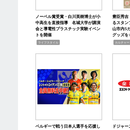
ノーベル賞受賞・白川英樹博士が小
豊臣秀吉
中高生を直接指導 名城大学が講演
るスタン
会と導電性プラスチック実験イベン
山市内5
トを開催
グッズを
,
,
ライフスタイル
カルチャー
ベルギーで戦う日本人選手を応援し
ドジャー