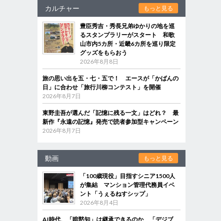
カルチャー
もっと見る
豊臣秀吉・秀長兄弟ゆかりの地を巡
るスタンプラリーがスタート 和歌
山市内5カ所・近畿6カ所を巡り限定
グッズをもらおう
2026年8月8日
旅の思い出を五・七・五で！ エースが「かばんの
日」に合わせ「旅行川柳コンテスト」を開催
2026年8月7日
東野圭吾が選んだ「記憶に残る一文」はどれ？ 最
新作『永遠の記憶』発売で読者参加型キャンペーン
2026年8月7日
動画
もっと見る
「100歳現役」目指すシニア1500人
が集結 マンション管理代務員イベ
ント「うぇるねすシップ」
2026年8月4日
AI時代、「暗黙知」は継承できるのか 「デジブ