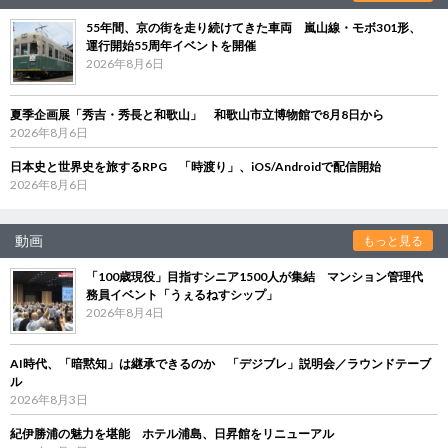
55年間、京の街を走り続けてきた車両 嵐山線・モボ301形、
運行開始55周年イベントを開催
2026年8月6日
夏季企画展「秀吉・秀長と和歌山」 和歌山市立博物館で8月8日から
2026年8月6日
日本史と世界史を旅するRPG 「時渡り」、iOS/Androidで配信開始
2026年8月6日
動画
もっと見る
「100歳現役」目指すシニア1500人が集結 マンション管理代
務員イベント「うぇるねすシップ」
2026年8月4日
AI時代、「暗黙知」は継承できるのか 「デジブレ」説明会／ラウンドテーブ
ル
2026年8月3日
紀伊勝浦の魅力を堪能 ホテル浦島、日昇館をリニューアル