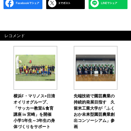
レコメンド
横浜F・マリノス×日清
先端技術で園芸農業の
オイリオグループ、
持続的発展目指す 久
「サッカー教室&食育
留米工業大学が「ふく
講座 in 宮崎」を開催
おか未来型園芸農業創
小学1年生～3年生の身
出コンソーシアム」参
体づくりをサポート
画