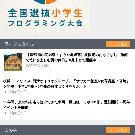
ライフスタイル
もっと見る
【京都 湯の花温泉・すみや亀峰菴】夏限定のおもてなし「旅館
で“涼”を楽しむ夏の休日」8月末まで開催中
2026年8月6日
横浜F・マリノス×日清オイリオグループ、「サッカー教室&食育講座 in 宮崎」
を開催 小学1年生～3年生の身体づくりをサポート
2026年8月6日
55年間、京の街を走り続けてきた車両 嵐山線・モボ301形、運行開始55周年
イベントを開催
2026年8月6日
まめ学
もっと見る