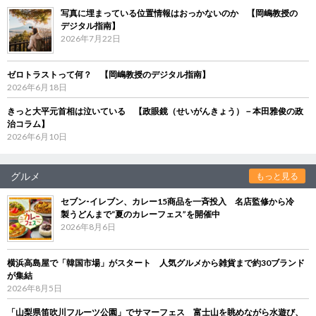
写真に埋まっている位置情報はおっかないのか 【岡嶋教授の
デジタル指南】
2026年7月22日
ゼロトラストって何？ 【岡嶋教授のデジタル指南】
2026年6月18日
きっと大平元首相は泣いている 【政眼鏡（せいがんきょう）－本田雅俊の政
治コラム】
2026年6月10日
グルメ
もっと見る
セブン‐イレブン、カレー15商品を一斉投入 名店監修から冷
製うどんまで“夏のカレーフェス”を開催中
2026年8月6日
横浜高島屋で「韓国市場」がスタート 人気グルメから雑貨まで約30ブランド
が集結
2026年8月5日
「山梨県笛吹川フルーツ公園」でサマーフェス 富士山を眺めながら水遊び、