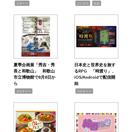
,
,
,
スポーツ
ビジネス
社会
夏季企画展「秀吉・秀
日本史と世界史を旅す
長と和歌山」 和歌山
るRPG 「時渡り」、
市立博物館で8月8日か
iOS/Androidで配信開
ら
始
,
,
カルチャー
カルチャー