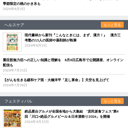
季節限定の桃のかき氷も
2026年8月3日
ヘルスケア
もっと見る
現代書林から新刊『こんなときには、まず、漢方！』 漢方三
考塾の15人の医師や薬剤師が執筆
2026年8月5日
重症筋無力症への正しい知識と理解を 8月8日広島市で公開講座、オンライン
配信も
2026年7月31日
【がんを生きる緩和ケア医・大橋洋平「足し算命」】天空を見上げて
2026年7月28日
フェスティバル
もっと見る
絶品屋台グルメが全国各地から大集結 “庶民派食フェス”第4
回「川口×絶品グルメビール＆日本酒祭り2026」を開催
2026年4月15日