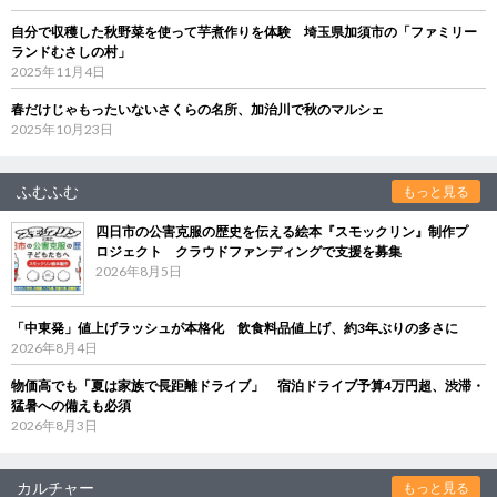
自分で収穫した秋野菜を使って芋煮作りを体験 埼玉県加須市の「ファミリー
ランドむさしの村」
2025年11月4日
春だけじゃもったいないさくらの名所、加治川で秋のマルシェ
2025年10月23日
ふむふむ
もっと見る
四日市の公害克服の歴史を伝える絵本『スモックリン』制作プ
ロジェクト クラウドファンディングで支援を募集
2026年8月5日
「中東発」値上げラッシュが本格化 飲食料品値上げ、約3年ぶりの多さに
2026年8月4日
物価高でも「夏は家族で長距離ドライブ」 宿泊ドライブ予算4万円超、渋滞・
猛暑への備えも必須
2026年8月3日
カルチャー
もっと見る