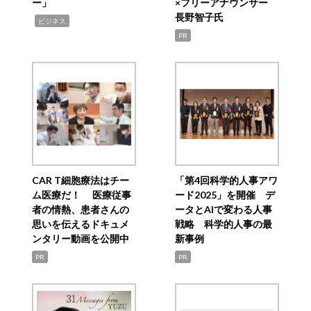
ー」
×フリーアナウンサー
長野智子氏
,
ビジネス
PR
CAR T細胞療法はチー
「第4回科学的人事アワ
ム医療だ！ 医療従事
ード2025」を開催 デ
者の情熱、患者さんの
ータとAIで変わる人事
思いを伝えるドキュメ
戦略 科学的人事の最
ンタリー動画を公開中
新事例
PR
PR