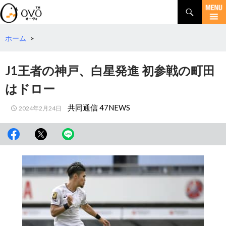
検
索
コ
ン
テ
ホーム
>
ン
ツ
J1王者の神戸、白星発進 初参戦の町田
へ
移
はドロー
動
共同通信 47NEWS
2024年2月24日