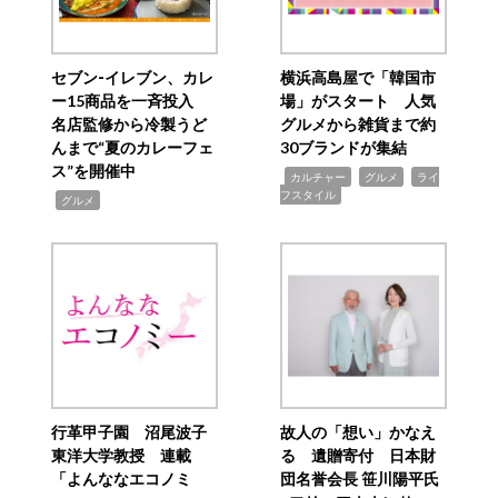
セブン‐イレブン、カレ
横浜高島屋で「韓国市
ー15商品を一斉投入
場」がスタート 人気
名店監修から冷製うど
グルメから雑貨まで約
んまで“夏のカレーフェ
30ブランドが集結
ス”を開催中
,
,
,
カルチャー
グルメ
ライ
フスタイル
,
グルメ
行革甲子園 沼尾波子
故人の「想い」かなえ
東洋大学教授 連載
る 遺贈寄付 日本財
「よんななエコノミ
団名誉会長 笹川陽平氏