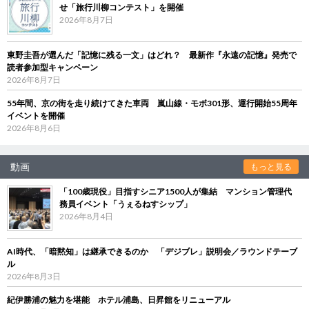
せ「旅行川柳コンテスト」を開催
2026年8月7日
東野圭吾が選んだ「記憶に残る一文」はどれ？ 最新作『永遠の記憶』発売で
読者参加型キャンペーン
2026年8月7日
55年間、京の街を走り続けてきた車両 嵐山線・モボ301形、運行開始55周年
イベントを開催
2026年8月6日
動画
もっと見る
「100歳現役」目指すシニア1500人が集結 マンション管理代
務員イベント「うぇるねすシップ」
2026年8月4日
AI時代、「暗黙知」は継承できるのか 「デジブレ」説明会／ラウンドテーブ
ル
2026年8月3日
紀伊勝浦の魅力を堪能 ホテル浦島、日昇館をリニューアル