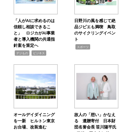
「人がAIに求めるのは
日野川の風を感じて絶
信頼し相談できるこ
品ジビエも満喫 鳥取
と」 ロジカがAI事業
のサイクリングイベン
者と導入機関の共通指
ト
針案を策定へ
,
スポーツ
,
,
デジもの
ビジネス
オールデイダイニング
故人の「想い」かなえ
を一新 ヒルトン東京
る 遺贈寄付 日本財
お台場、改装進む
団名誉会長 笹川陽平氏