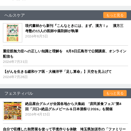
ヘルスケア
もっと見る
現代書林から新刊『こんなときには、まず、漢方！』 漢方三
考塾の15人の医師や薬剤師が執筆
2026年8月5日
重症筋無力症への正しい知識と理解を 8月8日広島市で公開講座、オンライン
配信も
2026年7月31日
【がんを生きる緩和ケア医・大橋洋平「足し算命」】天空を見上げて
2026年7月28日
フェスティバル
もっと見る
絶品屋台グルメが全国各地から大集結 “庶民派食フェス”第4
回「川口×絶品グルメビール＆日本酒祭り2026」を開催
2026年4月15日
自分で収穫した秋野菜を使って芋煮作りを体験 埼玉県加須市の「ファミリー