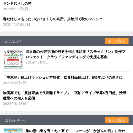
ランドむさしの村」
2025年11月4日
春だけじゃもったいないさくらの名所、加治川で秋のマルシェ
2025年10月23日
ふむふむ
もっと見る
四日市の公害克服の歴史を伝える絵本『スモックリン』制作プ
ロジェクト クラウドファンディングで支援を募集
2026年8月5日
「中東発」値上げラッシュが本格化 飲食料品値上げ、約3年ぶりの多さに
2026年8月4日
物価高でも「夏は家族で長距離ドライブ」 宿泊ドライブ予算4万円超、渋滞・
猛暑への備えも必須
2026年8月3日
カルチャー
もっと見る
旅の思い出を五・七・五で！ エースが「かばんの日」に合わ