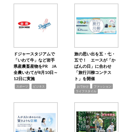
ドジャースタジアムで
旅の思い出を五・七・
「いわて牛」など岩手
五で！ エースが「か
県産農畜産物をPR JA
ばんの日」に合わせ
全農いわてが8月10日～
「旅行川柳コンテス
12日に実施
ト」を開催
,
,
,
,
,
スポーツ
ビジネス
おでかけ
ファッション
ライフスタイル