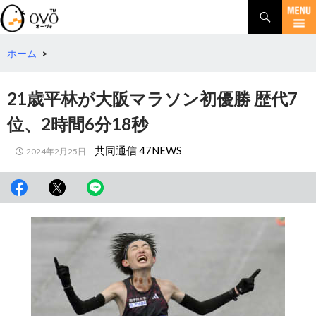
検
索
コ
ン
テ
ホーム
>
ン
ツ
21歳平林が大阪マラソン初優勝 歴代7
へ
移
位、2時間6分18秒
動
共同通信 47NEWS
2024年2月25日