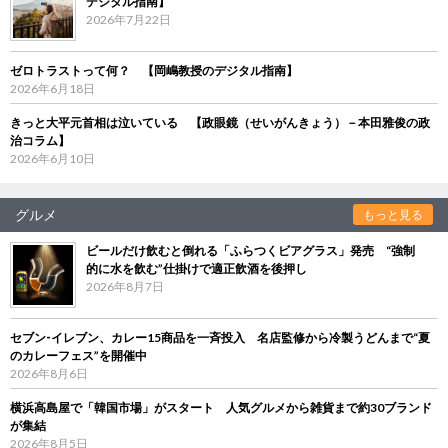
デジタル指南】
2026年7月22日
ゼロトラストって何？ 【岡嶋教授のデジタル指南】
2026年6月18日
きっと大平元首相は泣いている 【政眼鏡（せいがんきょう）－本田雅俊の政
治コラム】
2026年6月10日
グルメ
もっと見る
ビールだけ飲むと倒れる「ふらつくビアグラス」発売 “強制
的に水を飲む”仕掛けで適正飲酒を後押し
2026年8月7日
セブン‐イレブン、カレー15商品を一斉投入 名店監修から冷製うどんまで“夏
のカレーフェス”を開催中
2026年8月6日
横浜高島屋で「韓国市場」がスタート 人気グルメから雑貨まで約30ブランド
が集結
2026年8月5日