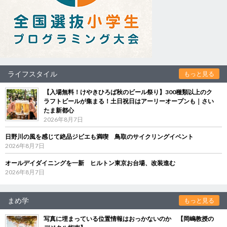
ライフスタイル
もっと見る
【入場無料！けやきひろば秋のビール祭り】300種類以上のク
ラフトビールが集まる！土日祝日はアーリーオープンも｜さい
たま新都心
2026年8月7日
日野川の風を感じて絶品ジビエも満喫 鳥取のサイクリングイベント
2026年8月7日
オールデイダイニングを一新 ヒルトン東京お台場、改装進む
2026年8月7日
まめ学
もっと見る
写真に埋まっている位置情報はおっかないのか 【岡嶋教授の