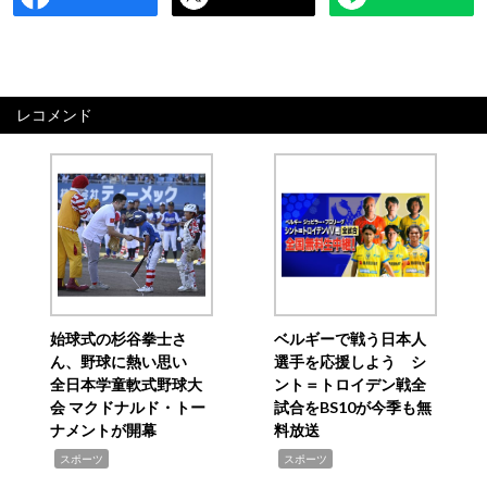
レコメンド
始球式の杉谷拳士さ
ベルギーで戦う日本人
ん、野球に熱い思い
選手を応援しよう シ
全日本学童軟式野球大
ント＝トロイデン戦全
会 マクドナルド・トー
試合をBS10が今季も無
ナメントが開幕
料放送
,
,
スポーツ
スポーツ