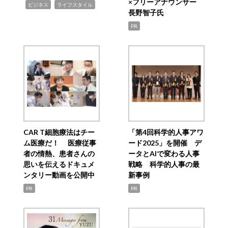
×フリーアナウンサー
,
,
ビジネス
ライフスタイル
長野智子氏
PR
CAR T細胞療法はチー
「第4回科学的人事アワ
ム医療だ！ 医療従事
ード2025」を開催 デ
者の情熱、患者さんの
ータとAIで変わる人事
思いを伝えるドキュメ
戦略 科学的人事の最
ンタリー動画を公開中
新事例
PR
PR