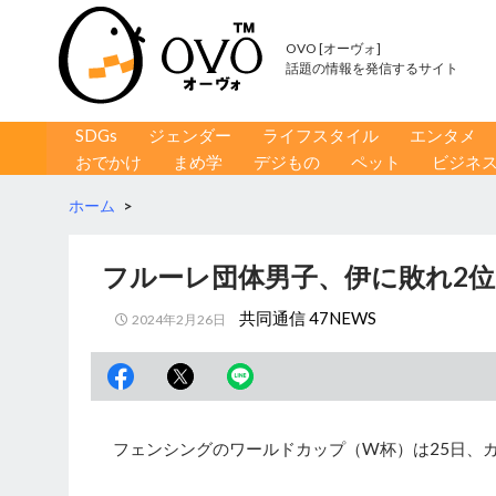
OVO [オーヴォ]
話題の情報を発信するサイト
コンテンツへ移動
検
SDGs
ジェンダー
ライフスタイル
エンタメ
索
おでかけ
まめ学
デジもの
ペット
ビジネ
ホーム
>
フルーレ団体男子、伊に敗れ2位
共同通信 47NEWS
2024年2月26日
フェンシングのワールドカップ（W杯）は25日、