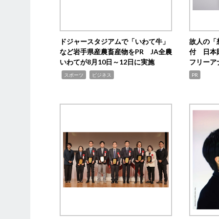
ドジャースタジアムで「いわて牛」
故人の「
など岩手県産農畜産物をPR JA全農
付 日本
いわてが8月10日～12日に実施
フリーア
,
,
スポーツ
ビジネス
PR