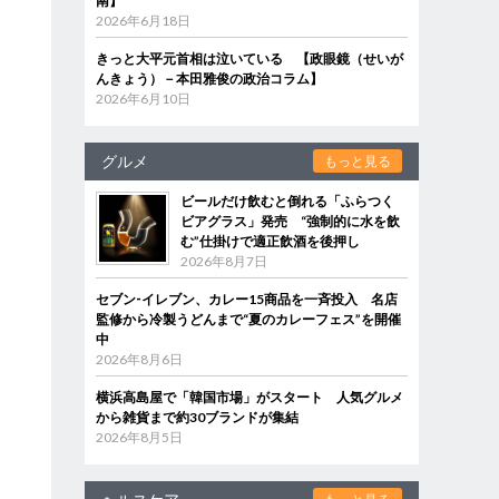
南】
2026年6月18日
きっと大平元首相は泣いている 【政眼鏡（せいが
んきょう）－本田雅俊の政治コラム】
2026年6月10日
グルメ
もっと見る
ビールだけ飲むと倒れる「ふらつく
ビアグラス」発売 “強制的に水を飲
む”仕掛けで適正飲酒を後押し
2026年8月7日
セブン‐イレブン、カレー15商品を一斉投入 名店
監修から冷製うどんまで“夏のカレーフェス”を開催
中
2026年8月6日
横浜高島屋で「韓国市場」がスタート 人気グルメ
から雑貨まで約30ブランドが集結
2026年8月5日