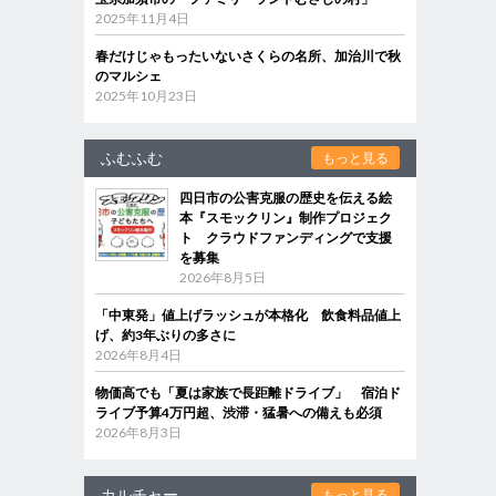
2025年11月4日
春だけじゃもったいないさくらの名所、加治川で秋
のマルシェ
2025年10月23日
ふむふむ
もっと見る
四日市の公害克服の歴史を伝える絵
本『スモックリン』制作プロジェク
ト クラウドファンディングで支援
を募集
2026年8月5日
「中東発」値上げラッシュが本格化 飲食料品値上
げ、約3年ぶりの多さに
2026年8月4日
物価高でも「夏は家族で長距離ドライブ」 宿泊ド
ライブ予算4万円超、渋滞・猛暑への備えも必須
2026年8月3日
カルチャー
もっと見る