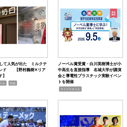
訴して人気が出た ミルクテ
ノーベル賞受賞・白川英樹博士が小
ンド 【野村義樹✕リア
中高生を直接指導 名城大学が講演
ド】
会と導電性プラスチック実験イベン
トを開催
,
イル
社会
,
ライフスタイル