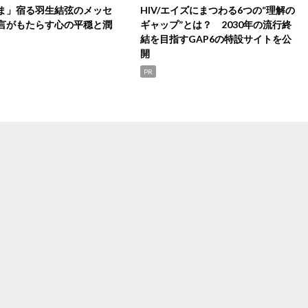
ま」宿る羽生結弦のメッセ
HIV/エイズにまつわる6つの“理解の
言がもたらす心の平穏と潤
ギャップ”とは？ 2030年の流行終
結を目指すGAP6の特設サイトを公
開
PR