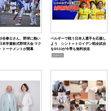
杉谷拳士さん、野球に熱い
ベルギーで戦う日本人選手を応援し
日本学童軟式野球大会 マク
よう シント＝トロイデン戦全試合
・トーナメントが開幕
をBS10が今季も無料放送
,
スポーツ