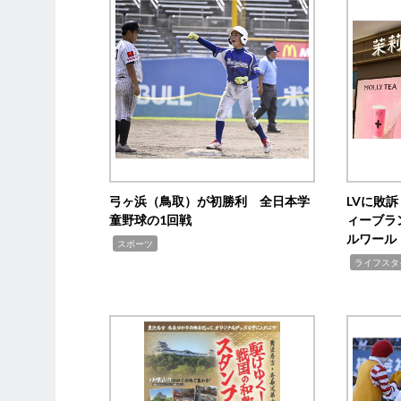
弓ヶ浜（鳥取）が初勝利 全日本学
LVに敗
童野球の1回戦
ィーブラ
ルワール
,
スポーツ
,
ライフスタ