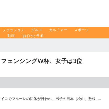
ファッション
グルメ
カルチャー
スポーツ
ス
動画
はばたけラボ
 フェンシングW杯、女子は3位
カイロでフルーレの団体が行われ、男子の日本（松山、敷根……