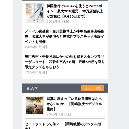
韓国旅行でau PAYを使うとPontaポ
イント最大20％還元！30万店舗以上
が対象に【9月30日まで】
2026年8月8日
ノーベル賞受賞・白川英樹博士が小中高生を直接指
導 名城大学が講演会と導電性プラスチック実験イ
ベントを開催
2026年8月8日
豊臣秀吉・秀長兄弟ゆかりの地を巡るスタンプラリ
ーがスタート 和歌山市内5カ所・近畿6カ所を巡り
限定グッズをもらおう
2026年8月8日
まめ学
もっと見る
写真に埋まっている位置情報はおっ
かないのか 【岡嶋教授のデジタル
指南】
2026年7月22日
ゼロトラストって何？ 【岡嶋教授のデジタル指