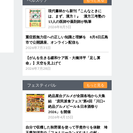
ヘルスケア
もっと見る
現代書林から新刊『こんなときに
は、まず、漢方！』 漢方三考塾の
15人の医師や薬剤師が執筆
2026年8月5日
重症筋無力症への正しい知識と理解を 8月8日広島
市で公開講座、オンライン配信も
2026年7月31日
【がんを生きる緩和ケア医・大橋洋平「足し算
命」】天空を見上げて
2026年7月28日
フェスティバル
もっと見る
絶品屋台グルメが全国各地から大集
結 “庶民派食フェス”第4回「川口×
絶品グルメビール＆日本酒祭り
2026」を開催
2026年4月15日
自分で収穫した秋野菜を使って芋煮作りを体験 埼
玉県加須市の「ファミリーランドむさしの村」