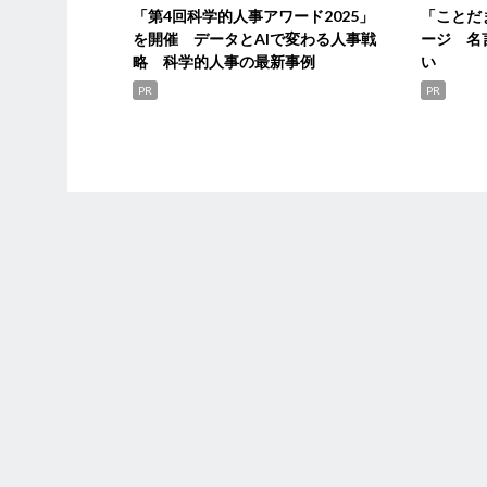
「第4回科学的人事アワード2025」
「ことだ
を開催 データとAIで変わる人事戦
ージ 名
略 科学的人事の最新事例
い
PR
PR