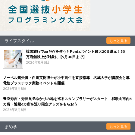
ライフスタイル
もっと見る
韓国旅行でau PAYを使うとPontaポイント最大20％還元！30
万店舗以上が対象に【9月30日まで】
2026年8月8日
ノーベル賞受賞・白川英樹博士が小中高生を直接指導 名城大学が講演会と導
電性プラスチック実験イベントを開催
2026年8月8日
豊臣秀吉・秀長兄弟ゆかりの地を巡るスタンプラリーがスタート 和歌山市内5
カ所・近畿6カ所を巡り限定グッズをもらおう
2026年8月8日
まめ学
もっと見る