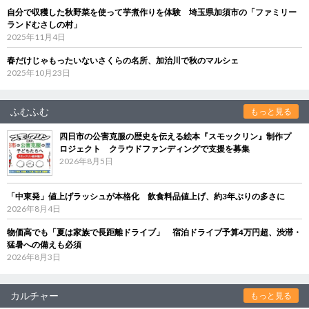
自分で収穫した秋野菜を使って芋煮作りを体験 埼玉県加須市の「ファミリー
ランドむさしの村」
2025年11月4日
春だけじゃもったいないさくらの名所、加治川で秋のマルシェ
2025年10月23日
ふむふむ
もっと見る
四日市の公害克服の歴史を伝える絵本『スモックリン』制作プ
ロジェクト クラウドファンディングで支援を募集
2026年8月5日
「中東発」値上げラッシュが本格化 飲食料品値上げ、約3年ぶりの多さに
2026年8月4日
物価高でも「夏は家族で長距離ドライブ」 宿泊ドライブ予算4万円超、渋滞・
猛暑への備えも必須
2026年8月3日
カルチャー
もっと見る