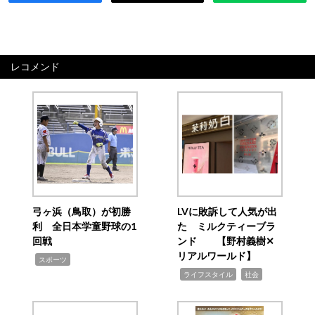
レコメンド
弓ヶ浜（鳥取）が初勝
LVに敗訴して人気が出
利 全日本学童野球の1
た ミルクティーブラ
回戦
ンド 【野村義樹✕
リアルワールド】
,
スポーツ
,
,
ライフスタイル
社会