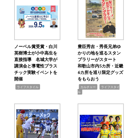
ノーベル賞受賞・白川
豊臣秀吉・秀長兄弟ゆ
英樹博士が小中高生を
かりの地を巡るスタン
直接指導 名城大学が
プラリーがスタート
講演会と導電性プラス
和歌山市内5カ所・近畿
チック実験イベントを
6カ所を巡り限定グッズ
開催
をもらおう
,
,
,
ライフスタイル
カルチャー
ライフスタイ
ル