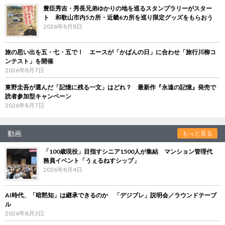
豊臣秀吉・秀長兄弟ゆかりの地を巡るスタンプラリーがスター
ト 和歌山市内5カ所・近畿6カ所を巡り限定グッズをもらおう
2026年8月8日
旅の思い出を五・七・五で！ エースが「かばんの日」に合わせ「旅行川柳コ
ンテスト」を開催
2026年8月7日
東野圭吾が選んだ「記憶に残る一文」はどれ？ 最新作『永遠の記憶』発売で
読者参加型キャンペーン
2026年8月7日
動画
もっと見る
「100歳現役」目指すシニア1500人が集結 マンション管理代
務員イベント「うぇるねすシップ」
2026年8月4日
AI時代、「暗黙知」は継承できるのか 「デジブレ」説明会／ラウンドテーブ
ル
2026年8月3日