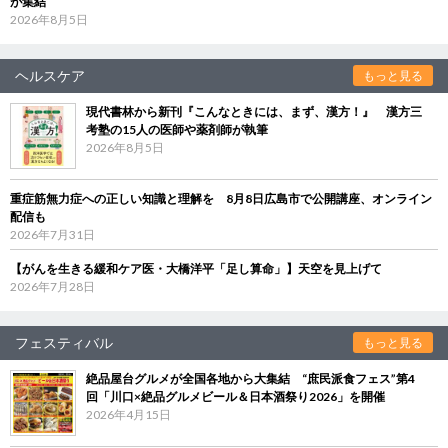
が集結
2026年8月5日
ヘルスケア
もっと見る
現代書林から新刊『こんなときには、まず、漢方！』 漢方三
考塾の15人の医師や薬剤師が執筆
2026年8月5日
重症筋無力症への正しい知識と理解を 8月8日広島市で公開講座、オンライン
配信も
2026年7月31日
【がんを生きる緩和ケア医・大橋洋平「足し算命」】天空を見上げて
2026年7月28日
フェスティバル
もっと見る
絶品屋台グルメが全国各地から大集結 “庶民派食フェス”第4
回「川口×絶品グルメビール＆日本酒祭り2026」を開催
2026年4月15日