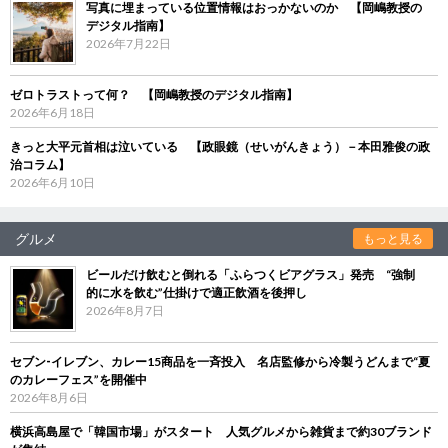
写真に埋まっている位置情報はおっかないのか 【岡嶋教授の
デジタル指南】
2026年7月22日
ゼロトラストって何？ 【岡嶋教授のデジタル指南】
2026年6月18日
きっと大平元首相は泣いている 【政眼鏡（せいがんきょう）－本田雅俊の政
治コラム】
2026年6月10日
グルメ
もっと見る
ビールだけ飲むと倒れる「ふらつくビアグラス」発売 “強制
的に水を飲む”仕掛けで適正飲酒を後押し
2026年8月7日
セブン‐イレブン、カレー15商品を一斉投入 名店監修から冷製うどんまで“夏
のカレーフェス”を開催中
2026年8月6日
横浜高島屋で「韓国市場」がスタート 人気グルメから雑貨まで約30ブランド