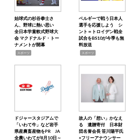
始球式の杉谷拳士さ
ベルギーで戦う日本人
ん、野球に熱い思い
選手を応援しよう シ
全日本学童軟式野球大
ント＝トロイデン戦全
会 マクドナルド・トー
試合をBS10が今季も無
ナメントが開幕
料放送
,
,
スポーツ
スポーツ
ドジャースタジアムで
故人の「想い」かなえ
「いわて牛」など岩手
る 遺贈寄付 日本財
県産農畜産物をPR JA
団名誉会長 笹川陽平氏
全農いわてが8月10日～
×フリーアナウンサー