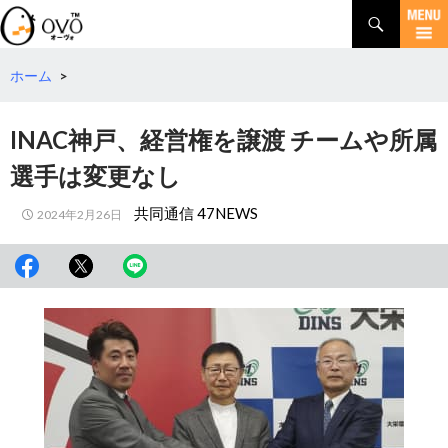
検
索
コ
ン
テ
ホーム
>
ン
ツ
INAC神戸、経営権を譲渡 チームや所属
へ
移
選手は変更なし
動
共同通信 47NEWS
2024年2月26日