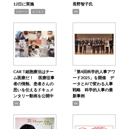
12日に実施
長野智子氏
,
,
スポーツ
ビジネス
PR
CAR T細胞療法はチー
「第4回科学的人事アワ
ム医療だ！ 医療従事
ード2025」を開催 デ
者の情熱、患者さんの
ータとAIで変わる人事
思いを伝えるドキュメ
戦略 科学的人事の最
ンタリー動画を公開中
新事例
PR
PR