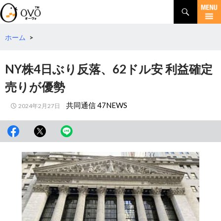
検
索
コ
ン
テ
ホーム
>
ン
ツ
NY株4日ぶり反落、62ドル安 利益確定
へ
移
売りが優勢
動
共同通信 47NEWS
2024年2月27日