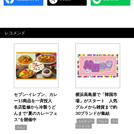
レコメンド
セブン‐イレブン、カレ
横浜高島屋で「韓国市
ー15商品を一斉投入
場」がスタート 人気
名店監修から冷製うど
グルメから雑貨まで約
んまで“夏のカレーフェ
30ブランドが集結
ス”を開催中
,
,
,
カルチャー
グルメ
ライ
フスタイル
,
グルメ