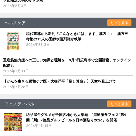
季節限定の桃のかき氷も
2026年8月3日
ヘルスケア
もっと見る
現代書林から新刊『こんなときには、まず、漢方！』 漢方三
考塾の15人の医師や薬剤師が執筆
2026年8月5日
重症筋無力症への正しい知識と理解を 8月8日広島市で公開講座、オンライン
配信も
2026年7月31日
【がんを生きる緩和ケア医・大橋洋平「足し算命」】天空を見上げて
2026年7月28日
フェスティバル
もっと見る
絶品屋台グルメが全国各地から大集結 “庶民派食フェス”第4
回「川口×絶品グルメビール＆日本酒祭り2026」を開催
2026年4月15日