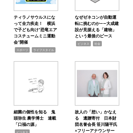
ティラノサウルスにな
なぜゼネコンが自動運
って全力疾走！ 横浜
転に挑むのか――大成建
で子ども向け“恐竜エア
設が見据える「建物」
コスチュームミニ運動
という最後のピース
会”開催
,
,
ビジネス
社会
,
,
スポーツ
ライフスタイル
細菌の個性を知る 鬼
故人の「想い」かなえ
頭弥生 農学博士 連載
る 遺贈寄付 日本財
「口福の源」
団名誉会長 笹川陽平氏
×フリーアナウンサー
,
ビジネス