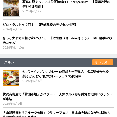
写真に埋まっている位置情報はおっかないのか 【岡嶋教授の
デジタル指南】
2026年7月22日
ゼロトラストって何？ 【岡嶋教授のデジタル指南】
2026年6月18日
きっと大平元首相は泣いている 【政眼鏡（せいがんきょう）－本田雅俊の政
治コラム】
2026年6月10日
グルメ
もっと見る
セブン‐イレブン、カレー15商品を一斉投入 名店監修から冷
製うどんまで“夏のカレーフェス”を開催中
2026年8月6日
横浜高島屋で「韓国市場」がスタート 人気グルメから雑貨まで約30ブランド
が集結
2026年8月5日
「山梨県笛吹川フルーツ公園」でサマーフェス 富士山を眺めながら水遊び、