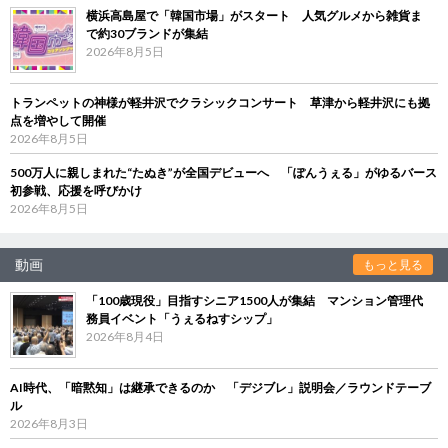
横浜高島屋で「韓国市場」がスタート 人気グルメから雑貨ま
で約30ブランドが集結
2026年8月5日
トランペットの神様が軽井沢でクラシックコンサート 草津から軽井沢にも拠
点を増やして開催
2026年8月5日
500万人に親しまれた“たぬき”が全国デビューへ 「ぽんうぇる」がゆるバース
初参戦、応援を呼びかけ
2026年8月5日
動画
もっと見る
「100歳現役」目指すシニア1500人が集結 マンション管理代
務員イベント「うぇるねすシップ」
2026年8月4日
AI時代、「暗黙知」は継承できるのか 「デジブレ」説明会／ラウンドテーブ
ル
2026年8月3日