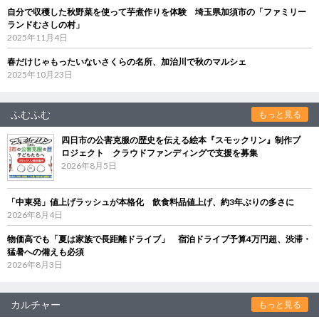
自分で収穫した秋野菜を使って芋煮作りを体験 埼玉県加須市の「ファミリー
ランドむさしの村」
2025年11月4日
春だけじゃもったいないさくらの名所、加治川で秋のマルシェ
2025年10月23日
ふむふむ
もっと見る
四日市の公害克服の歴史を伝える絵本『スモックリン』制作プ
ロジェクト クラウドファンディングで支援を募集
2026年8月5日
「中東発」値上げラッシュが本格化 飲食料品値上げ、約3年ぶりの多さに
2026年8月4日
物価高でも「夏は家族で長距離ドライブ」 宿泊ドライブ予算4万円超、渋滞・
猛暑への備えも必須
2026年8月3日
カルチャー
もっと見る