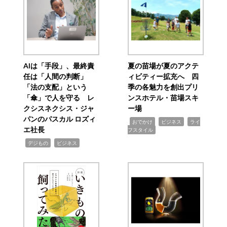
AIは「手段」、最終責
夏の苗場が夏のアクテ
任は「人間の判断」
ィビティー拡充へ 四
「法の支配」という
季の各魅力を創出プリ
「傘」で人を守る レ
ンスホテル・苗場スキ
クシスネクシス・ジャ
ー場
パンのパスカル ロズィ
,
,
,
おでかけ
ビジネス
ライ
エ社長
フスタイル
,
,
デジもの
ビジネス