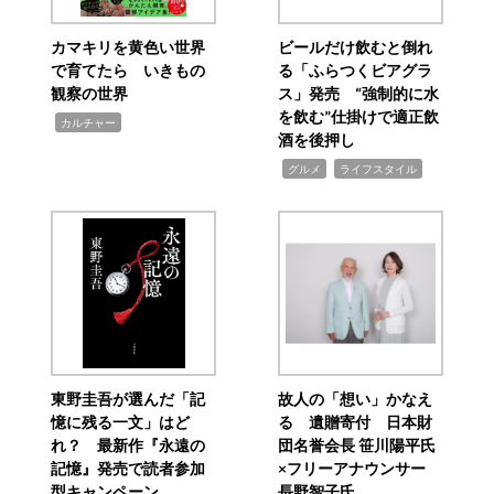
カマキリを黄色い世界
ビールだけ飲むと倒れ
で育てたら いきもの
る「ふらつくビアグラ
観察の世界
ス」発売 “強制的に水
を飲む”仕掛けで適正飲
,
カルチャー
酒を後押し
,
,
グルメ
ライフスタイル
東野圭吾が選んだ「記
故人の「想い」かなえ
憶に残る一文」はど
る 遺贈寄付 日本財
れ？ 最新作『永遠の
団名誉会長 笹川陽平氏
記憶』発売で読者参加
×フリーアナウンサー
型キャンペーン
長野智子氏