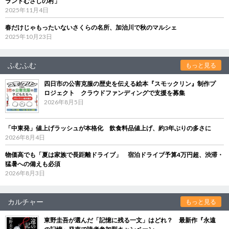
ランドむさしの村」
2025年11月4日
春だけじゃもったいないさくらの名所、加治川で秋のマルシェ
2025年10月23日
ふむふむ
もっと見る
四日市の公害克服の歴史を伝える絵本『スモックリン』制作プ
ロジェクト クラウドファンディングで支援を募集
2026年8月5日
「中東発」値上げラッシュが本格化 飲食料品値上げ、約3年ぶりの多さに
2026年8月4日
物価高でも「夏は家族で長距離ドライブ」 宿泊ドライブ予算4万円超、渋滞・
猛暑への備えも必須
2026年8月3日
カルチャー
もっと見る
東野圭吾が選んだ「記憶に残る一文」はどれ？ 最新作『永遠