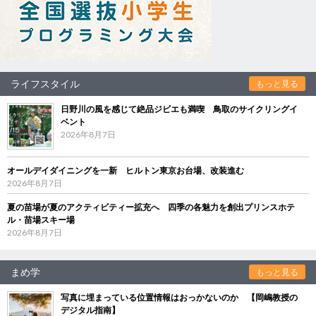
ライフスタイル
もっと見る
日野川の風を感じて絶品ジビエも満喫 鳥取のサイクリングイ
ベント
2026年8月7日
オールデイダイニングを一新 ヒルトン東京お台場、改装進む
2026年8月7日
夏の苗場が夏のアクティビティー拡充へ 四季の各魅力を創出プリンスホテ
ル・苗場スキー場
2026年8月7日
まめ学
もっと見る
写真に埋まっている位置情報はおっかないのか 【岡嶋教授の
デジタル指南】