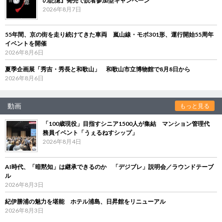
の記憶』発売で読者参加型キャンペーン
2026年8月7日
55年間、京の街を走り続けてきた車両 嵐山線・モボ301形、運行開始55周年
イベントを開催
2026年8月6日
夏季企画展「秀吉・秀長と和歌山」 和歌山市立博物館で8月8日から
2026年8月6日
動画
もっと見る
「100歳現役」目指すシニア1500人が集結 マンション管理代
務員イベント「うぇるねすシップ」
2026年8月4日
AI時代、「暗黙知」は継承できるのか 「デジブレ」説明会／ラウンドテーブ
ル
2026年8月3日
紀伊勝浦の魅力を堪能 ホテル浦島、日昇館をリニューアル
2026年8月3日