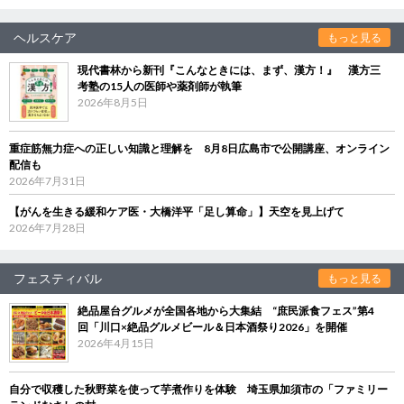
ヘルスケア
もっと見る
現代書林から新刊『こんなときには、まず、漢方！』 漢方三
考塾の15人の医師や薬剤師が執筆
2026年8月5日
重症筋無力症への正しい知識と理解を 8月8日広島市で公開講座、オンライン
配信も
2026年7月31日
【がんを生きる緩和ケア医・大橋洋平「足し算命」】天空を見上げて
2026年7月28日
フェスティバル
もっと見る
絶品屋台グルメが全国各地から大集結 “庶民派食フェス”第4
回「川口×絶品グルメビール＆日本酒祭り2026」を開催
2026年4月15日
自分で収穫した秋野菜を使って芋煮作りを体験 埼玉県加須市の「ファミリー