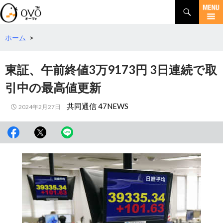
検
索
コ
ン
テ
ホーム
>
ン
ツ
東証、午前終値3万9173円 3日連続で取
へ
移
引中の最高値更新
動
共同通信 47NEWS
2024年2月27日