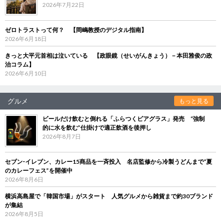
2026年7月22日
ゼロトラストって何？ 【岡嶋教授のデジタル指南】
2026年6月18日
きっと大平元首相は泣いている 【政眼鏡（せいがんきょう）－本田雅俊の政
治コラム】
2026年6月10日
グルメ
もっと見る
ビールだけ飲むと倒れる「ふらつくビアグラス」発売 “強制
的に水を飲む”仕掛けで適正飲酒を後押し
2026年8月7日
セブン‐イレブン、カレー15商品を一斉投入 名店監修から冷製うどんまで“夏
のカレーフェス”を開催中
2026年8月6日
横浜高島屋で「韓国市場」がスタート 人気グルメから雑貨まで約30ブランド
が集結
2026年8月5日