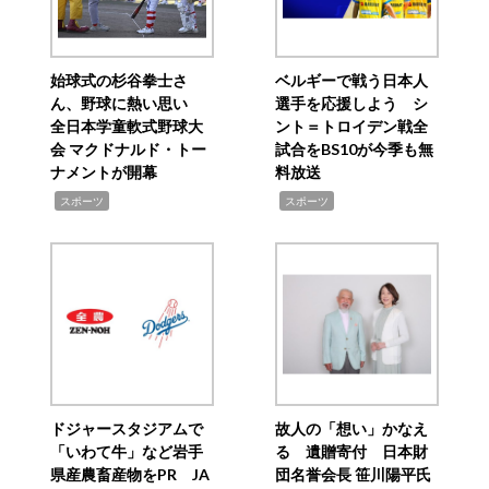
始球式の杉谷拳士さ
ベルギーで戦う日本人
ん、野球に熱い思い
選手を応援しよう シ
全日本学童軟式野球大
ント＝トロイデン戦全
会 マクドナルド・トー
試合をBS10が今季も無
ナメントが開幕
料放送
,
,
スポーツ
スポーツ
ドジャースタジアムで
故人の「想い」かなえ
「いわて牛」など岩手
る 遺贈寄付 日本財
県産農畜産物をPR JA
団名誉会長 笹川陽平氏