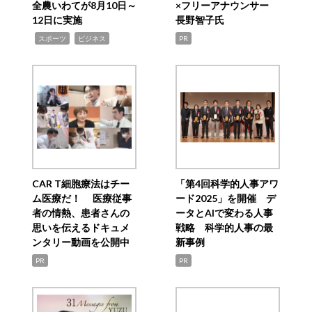
全農いわてが8月10日～
×フリーアナウンサー
12日に実施
長野智子氏
,
,
スポーツ
ビジネス
PR
CAR T細胞療法はチー
「第4回科学的人事アワ
ム医療だ！ 医療従事
ード2025」を開催 デ
者の情熱、患者さんの
ータとAIで変わる人事
思いを伝えるドキュメ
戦略 科学的人事の最
ンタリー動画を公開中
新事例
PR
PR