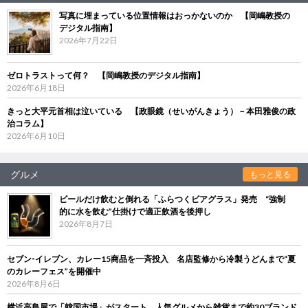
写真に埋まっている位置情報はおっかないのか 【岡嶋教授の
デジタル指南】
2026年7月22日
ゼロトラストって何？ 【岡嶋教授のデジタル指南】
2026年6月18日
きっと大平元首相は泣いている 【政眼鏡（せいがんきょう）－本田雅俊の政
治コラム】
2026年6月10日
グルメ
もっと見る
ビールだけ飲むと倒れる「ふらつくビアグラス」発売 “強制
的に水を飲む”仕掛けで適正飲酒を後押し
2026年8月7日
セブン‐イレブン、カレー15商品を一斉投入 名店監修から冷製うどんまで“夏
のカレーフェス”を開催中
2026年8月6日
横浜高島屋で「韓国市場」がスタート 人気グルメから雑貨まで約30ブランド