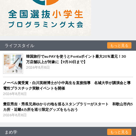
ライフスタイル
もっと見る
韓国旅行でau PAYを使うとPontaポイント最大20％還元！30
万店舗以上が対象に【9月30日まで】
2026年8月8日
ノーベル賞受賞・白川英樹博士が小中高生を直接指導 名城大学が講演会と導
電性プラスチック実験イベントを開催
2026年8月8日
豊臣秀吉・秀長兄弟ゆかりの地を巡るスタンプラリーがスタート 和歌山市内5
カ所・近畿6カ所を巡り限定グッズをもらおう
2026年8月8日
まめ学
もっと見る