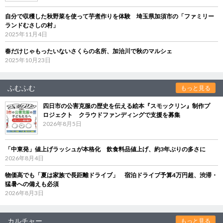
自分で収穫した秋野菜を使って芋煮作りを体験 埼玉県加須市の「ファミリー
ランドむさしの村」
2025年11月4日
春だけじゃもったいないさくらの名所、加治川で秋のマルシェ
2025年10月23日
ふむふむ
もっと見る
四日市の公害克服の歴史を伝える絵本『スモックリン』制作プ
ロジェクト クラウドファンディングで支援を募集
2026年8月5日
「中東発」値上げラッシュが本格化 飲食料品値上げ、約3年ぶりの多さに
2026年8月4日
物価高でも「夏は家族で長距離ドライブ」 宿泊ドライブ予算4万円超、渋滞・
猛暑への備えも必須
2026年8月3日
カルチャー
もっと見る