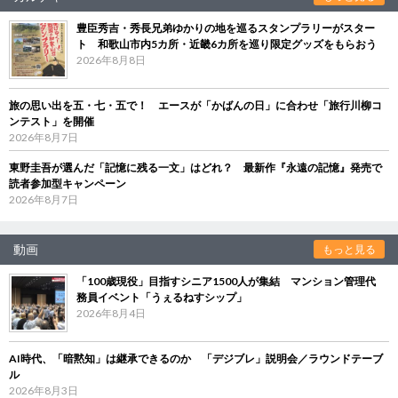
豊臣秀吉・秀長兄弟ゆかりの地を巡るスタンプラリーがスター
ト 和歌山市内5カ所・近畿6カ所を巡り限定グッズをもらおう
2026年8月8日
旅の思い出を五・七・五で！ エースが「かばんの日」に合わせ「旅行川柳コ
ンテスト」を開催
2026年8月7日
東野圭吾が選んだ「記憶に残る一文」はどれ？ 最新作『永遠の記憶』発売で
読者参加型キャンペーン
2026年8月7日
動画
もっと見る
「100歳現役」目指すシニア1500人が集結 マンション管理代
務員イベント「うぇるねすシップ」
2026年8月4日
AI時代、「暗黙知」は継承できるのか 「デジブレ」説明会／ラウンドテーブ
ル
2026年8月3日