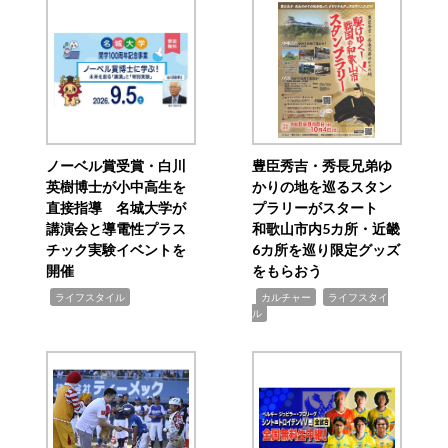
ノーベル賞受賞・白川
豊臣秀吉・秀長兄弟ゆ
英樹博士が小中高生を
かりの地を巡るスタン
直接指導 名城大学が
プラリーがスタート
講演会と導電性プラス
和歌山市内5カ所・近畿
チック実験イベントを
6カ所を巡り限定グッズ
開催
をもらおう
,
,
,
ライフスタイル
カルチャー
ライフスタイ
ル