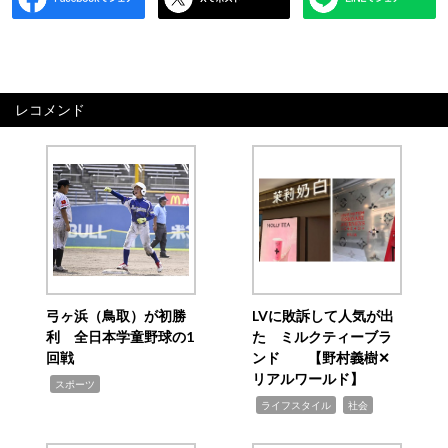
レコメンド
弓ヶ浜（鳥取）が初勝
LVに敗訴して人気が出
利 全日本学童野球の1
た ミルクティーブラ
回戦
ンド 【野村義樹✕
リアルワールド】
,
スポーツ
,
,
ライフスタイル
社会