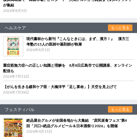
が集結
2026年8月5日
ヘルスケア
もっと見る
現代書林から新刊『こんなときには、まず、漢方！』 漢方三
考塾の15人の医師や薬剤師が執筆
2026年8月5日
重症筋無力症への正しい知識と理解を 8月8日広島市で公開講座、オンライン
配信も
2026年7月31日
【がんを生きる緩和ケア医・大橋洋平「足し算命」】天空を見上げて
2026年7月28日
フェスティバル
もっと見る
絶品屋台グルメが全国各地から大集結 “庶民派食フェス”第4
回「川口×絶品グルメビール＆日本酒祭り2026」を開催
2026年4月15日