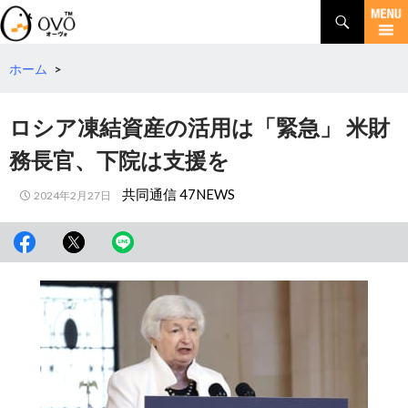
検
索
コ
ン
テ
ホーム
>
ン
ツ
ロシア凍結資産の活用は「緊急」 米財
へ
移
務長官、下院は支援を
動
共同通信 47NEWS
2024年2月27日