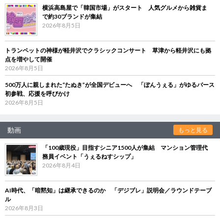
横浜高島屋で「韓国市場」がスタート 人気グルメから雑貨ま
で約30ブランドが集結
2026年8月5日
トランペットの神様が軽井沢でクラシックコンサート 草津から軽井沢にも拠
点を増やして開催
2026年8月5日
500万人に親しまれた“たぬき”が全国デビューへ 「ぽんうぇる」がゆるバース
初参戦、応援を呼びかけ
2026年8月5日
動画
もっと見る
「100歳現役」目指すシニア1500人が集結 マンション管理代
務員イベント「うぇるねすシップ」
2026年8月4日
AI時代、「暗黙知」は継承できるのか 「デジブレ」説明会／ラウンドテーブ
ル
2026年8月3日