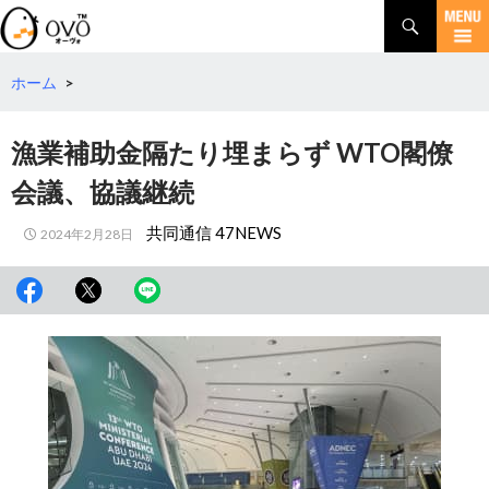
検
索
コ
ン
テ
ホーム
>
ン
ツ
漁業補助金隔たり埋まらず WTO閣僚
へ
移
会議、協議継続
動
共同通信 47NEWS
2024年2月28日