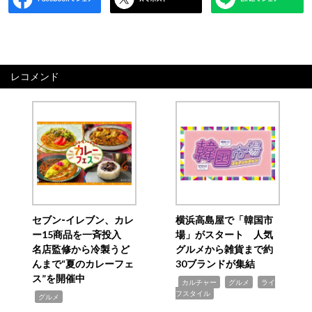
レコメンド
セブン‐イレブン、カレ
横浜高島屋で「韓国市
ー15商品を一斉投入
場」がスタート 人気
名店監修から冷製うど
グルメから雑貨まで約
んまで“夏のカレーフェ
30ブランドが集結
ス”を開催中
,
,
,
カルチャー
グルメ
ライ
フスタイル
,
グルメ