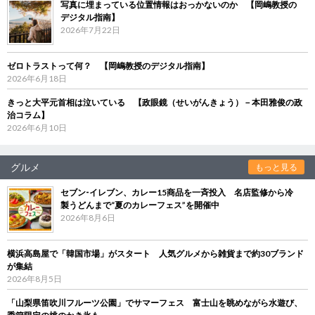
写真に埋まっている位置情報はおっかないのか 【岡嶋教授の
デジタル指南】
2026年7月22日
ゼロトラストって何？ 【岡嶋教授のデジタル指南】
2026年6月18日
きっと大平元首相は泣いている 【政眼鏡（せいがんきょう）－本田雅俊の政
治コラム】
2026年6月10日
グルメ
もっと見る
セブン‐イレブン、カレー15商品を一斉投入 名店監修から冷
製うどんまで“夏のカレーフェス”を開催中
2026年8月6日
横浜高島屋で「韓国市場」がスタート 人気グルメから雑貨まで約30ブランド
が集結
2026年8月5日
「山梨県笛吹川フルーツ公園」でサマーフェス 富士山を眺めながら水遊び、