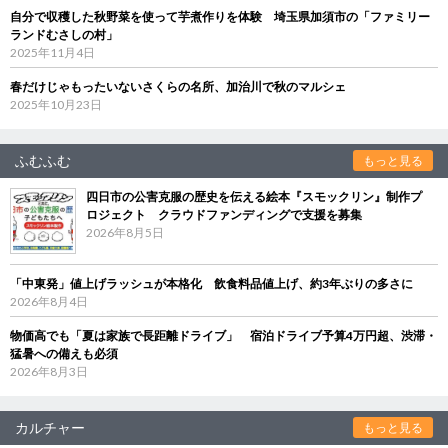
自分で収穫した秋野菜を使って芋煮作りを体験 埼玉県加須市の「ファミリー
ランドむさしの村」
2025年11月4日
春だけじゃもったいないさくらの名所、加治川で秋のマルシェ
2025年10月23日
ふむふむ
もっと見る
四日市の公害克服の歴史を伝える絵本『スモックリン』制作プ
ロジェクト クラウドファンディングで支援を募集
2026年8月5日
「中東発」値上げラッシュが本格化 飲食料品値上げ、約3年ぶりの多さに
2026年8月4日
物価高でも「夏は家族で長距離ドライブ」 宿泊ドライブ予算4万円超、渋滞・
猛暑への備えも必須
2026年8月3日
カルチャー
もっと見る