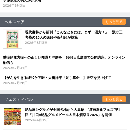
季節限定の桃のかき氷も
2026年8月3日
ヘルスケア
もっと見る
現代書林から新刊『こんなときには、まず、漢方！』 漢方三
考塾の15人の医師や薬剤師が執筆
2026年8月5日
重症筋無力症への正しい知識と理解を 8月8日広島市で公開講座、オンライン
配信も
2026年7月31日
【がんを生きる緩和ケア医・大橋洋平「足し算命」】天空を見上げて
2026年7月28日
フェスティバル
もっと見る
絶品屋台グルメが全国各地から大集結 “庶民派食フェス”第4
回「川口×絶品グルメビール＆日本酒祭り2026」を開催
2026年4月15日