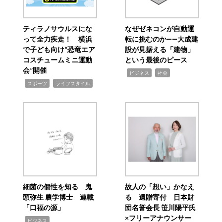
ティラノサウルスにな
なぜゼネコンが自動運
って全力疾走！ 横浜
転に挑むのか――大成建
で子ども向け“恐竜エア
設が見据える「建物」
コスチュームミニ運動
という最後のピース
会”開催
,
,
ビジネス
社会
,
,
スポーツ
ライフスタイル
細菌の個性を知る 鬼
故人の「想い」かなえ
頭弥生 農学博士 連載
る 遺贈寄付 日本財
「口福の源」
団名誉会長 笹川陽平氏
×フリーアナウンサー
,
ビジネス