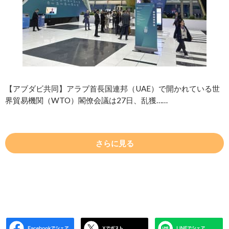
【アブダビ共同】アラブ首長国連邦（UAE）で開かれている世
界貿易機関（WTO）閣僚会議は27日、乱獲……
さらに見る