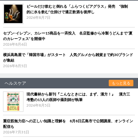
ビールだけ飲むと倒れる「ふらつくビアグラス」発売 “強制
的に水を飲む”仕掛けで適正飲酒を後押し
2026年8月7日
セブン‐イレブン、カレー15商品を一斉投入 名店監修から冷製うどんまで“夏
のカレーフェス”を開催中
2026年8月6日
横浜高島屋で「韓国市場」がスタート 人気グルメから雑貨まで約30ブランド
が集結
2026年8月5日
ヘルスケア
もっと見る
現代書林から新刊『こんなときには、まず、漢方！』 漢方三
考塾の15人の医師や薬剤師が執筆
2026年8月5日
重症筋無力症への正しい知識と理解を 8月8日広島市で公開講座、オンライン
配信も
2026年7月31日