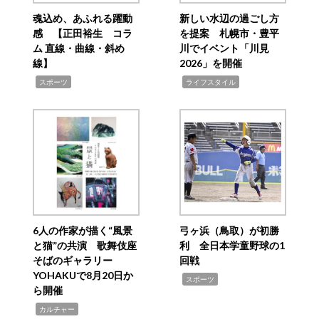
魂込め、あふれる躍動
新しい水辺の過ごし方
感 【正田裕生 コラ
を提案 札幌市・豊平
ム 直線・曲線・斜め
川でイベント「川見
線】
2026」を開催
,
,
スポーツ
ライフスタイル
6人の作家が描く“風景
弓ヶ浜（鳥取）が初勝
と猫”の共演 歌舞伎座
利 全日本学童野球の1
そばのギャラリー
回戦
YOHAKUで8月20日か
,
スポーツ
ら開催
,
カルチャー