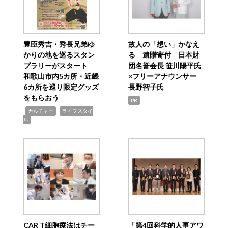
豊臣秀吉・秀長兄弟ゆ
故人の「想い」かなえ
かりの地を巡るスタン
る 遺贈寄付 日本財
プラリーがスタート
団名誉会長 笹川陽平氏
和歌山市内5カ所・近畿
×フリーアナウンサー
6カ所を巡り限定グッズ
長野智子氏
をもらおう
PR
,
,
カルチャー
ライフスタイ
ル
CAR T細胞療法はチー
「第4回科学的人事アワ