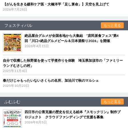
【がんを生きる緩和ケア医・大橋洋平「足し算命」】天空を見上げて
2026年7月28日
フェスティバル
もっと見る
絶品屋台グルメが全国各地から大集結 “庶民派食フェス”第4
回「川口×絶品グルメビール＆日本酒祭り2026」を開催
2026年4月15日
自分で収穫した秋野菜を使って芋煮作りを体験 埼玉県加須市の「ファミリー
ランドむさしの村」
2025年11月4日
春だけじゃもったいないさくらの名所、加治川で秋のマルシェ
2025年10月23日
ふむふむ
もっと見る
四日市の公害克服の歴史を伝える絵本『スモックリン』制作プ
ロジェクト クラウドファンディングで支援を募集
2026年8月5日