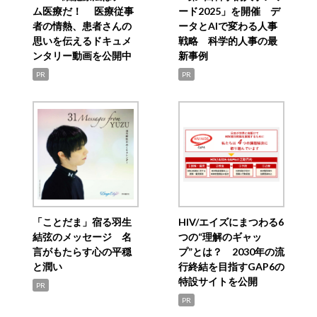
ム医療だ！ 医療従事
ード2025」を開催 デ
者の情熱、患者さんの
ータとAIで変わる人事
思いを伝えるドキュメ
戦略 科学的人事の最
ンタリー動画を公開中
新事例
PR
PR
「ことだま」宿る羽生
HIV/エイズにまつわる6
結弦のメッセージ 名
つの“理解のギャッ
言がもたらす心の平穏
プ”とは？ 2030年の流
と潤い
行終結を目指すGAP6の
特設サイトを公開
PR
PR