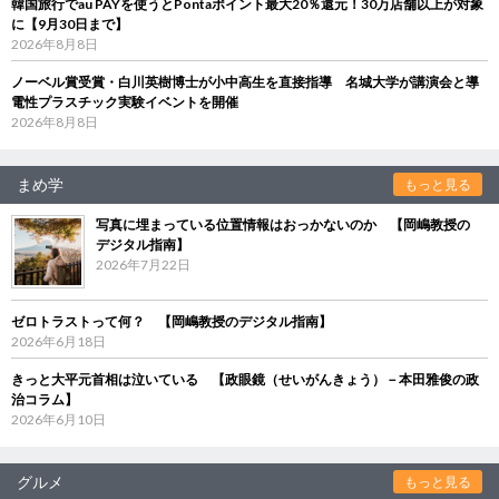
韓国旅行でau PAYを使うとPontaポイント最大20％還元！30万店舗以上が対象
に【9月30日まで】
2026年8月8日
ノーベル賞受賞・白川英樹博士が小中高生を直接指導 名城大学が講演会と導
電性プラスチック実験イベントを開催
2026年8月8日
まめ学
もっと見る
写真に埋まっている位置情報はおっかないのか 【岡嶋教授の
デジタル指南】
2026年7月22日
ゼロトラストって何？ 【岡嶋教授のデジタル指南】
2026年6月18日
きっと大平元首相は泣いている 【政眼鏡（せいがんきょう）－本田雅俊の政
治コラム】
2026年6月10日
グルメ
もっと見る