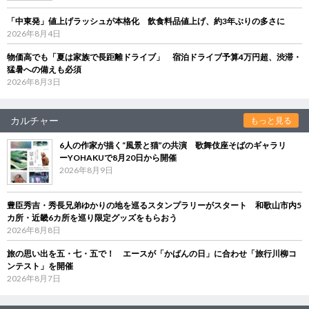
「中東発」値上げラッシュが本格化 飲食料品値上げ、約3年ぶりの多さに
2026年8月4日
物価高でも「夏は家族で長距離ドライブ」 宿泊ドライブ予算4万円超、渋滞・
猛暑への備えも必須
2026年8月3日
カルチャー
もっと見る
6人の作家が描く“風景と猫”の共演 歌舞伎座そばのギャラリ
ーYOHAKUで8月20日から開催
2026年8月9日
豊臣秀吉・秀長兄弟ゆかりの地を巡るスタンプラリーがスタート 和歌山市内5
カ所・近畿6カ所を巡り限定グッズをもらおう
2026年8月8日
旅の思い出を五・七・五で！ エースが「かばんの日」に合わせ「旅行川柳コ
ンテスト」を開催
2026年8月7日