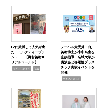
LVに敗訴して人気が出
ノーベル賞受賞・白川
た ミルクティーブラ
英樹博士が小中高生を
ンド 【野村義樹✕
直接指導 名城大学が
リアルワールド】
講演会と導電性プラス
チック実験イベントを
,
,
ライフスタイル
社会
開催
,
ライフスタイル