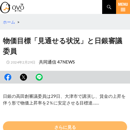
検
索
コ
ン
テ
ホーム
>
ン
ツ
物価目標「見通せる状況」と日銀審議
へ
移
委員
動
共同通信 47NEWS
2024年2月29日
日銀の高田創審議委員は29日、大津市で講演し、賃金の上昇を
伴う形で物価上昇率を2％に安定させる目標達……
さらに見る