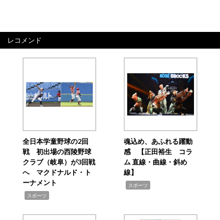
レコメンド
全日本学童野球の2回
魂込め、あふれる躍動
戦 初出場の西陵野球
感 【正田裕生 コラ
クラブ（岐阜）が3回戦
ム 直線・曲線・斜め
へ マクドナルド・ト
線】
ーナメント
,
スポーツ
,
スポーツ