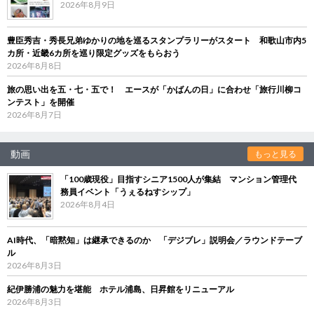
2026年8月9日
豊臣秀吉・秀長兄弟ゆかりの地を巡るスタンプラリーがスタート 和歌山市内5
カ所・近畿6カ所を巡り限定グッズをもらおう
2026年8月8日
旅の思い出を五・七・五で！ エースが「かばんの日」に合わせ「旅行川柳コ
ンテスト」を開催
2026年8月7日
動画
もっと見る
「100歳現役」目指すシニア1500人が集結 マンション管理代
務員イベント「うぇるねすシップ」
2026年8月4日
AI時代、「暗黙知」は継承できるのか 「デジブレ」説明会／ラウンドテーブ
ル
2026年8月3日
紀伊勝浦の魅力を堪能 ホテル浦島、日昇館をリニューアル
2026年8月3日