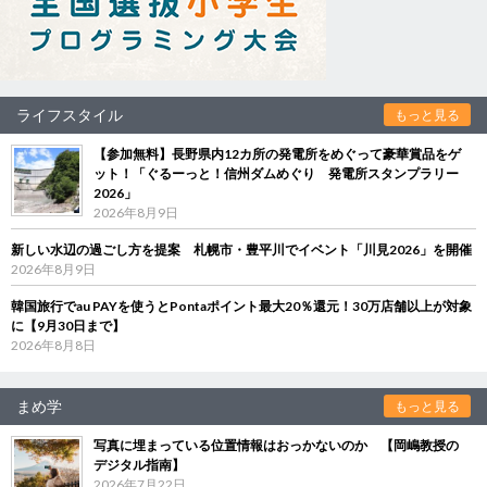
ライフスタイル
もっと見る
【参加無料】長野県内12カ所の発電所をめぐって豪華賞品をゲ
ット！「ぐるーっと！信州ダムめぐり 発電所スタンプラリー
2026」
2026年8月9日
新しい水辺の過ごし方を提案 札幌市・豊平川でイベント「川見2026」を開催
2026年8月9日
韓国旅行でau PAYを使うとPontaポイント最大20％還元！30万店舗以上が対象
に【9月30日まで】
2026年8月8日
まめ学
もっと見る
写真に埋まっている位置情報はおっかないのか 【岡嶋教授の
デジタル指南】
2026年7月22日