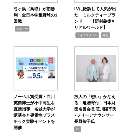
弓ヶ浜（鳥取）が初勝
LVに敗訴して人気が出
利 全日本学童野球の1
た ミルクティーブラ
回戦
ンド 【野村義樹✕
リアルワールド】
,
スポーツ
,
,
ライフスタイル
社会
ノーベル賞受賞・白川
故人の「想い」かなえ
英樹博士が小中高生を
る 遺贈寄付 日本財
直接指導 名城大学が
団名誉会長 笹川陽平氏
講演会と導電性プラス
×フリーアナウンサー
チック実験イベントを
長野智子氏
開催
PR