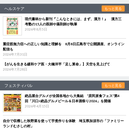
ヘルスケア
もっと見る
現代書林から新刊『こんなときには、まず、漢方！』 漢方三
考塾の15人の医師や薬剤師が執筆
2026年8月5日
重症筋無力症への正しい知識と理解を 8月8日広島市で公開講座、オンライン
配信も
2026年7月31日
【がんを生きる緩和ケア医・大橋洋平「足し算命」】天空を見上げて
2026年7月28日
フェスティバル
もっと見る
絶品屋台グルメが全国各地から大集結 “庶民派食フェス”第4
回「川口×絶品グルメビール＆日本酒祭り2026」を開催
2026年4月15日
自分で収穫した秋野菜を使って芋煮作りを体験 埼玉県加須市の「ファミリー
ランドむさしの村」