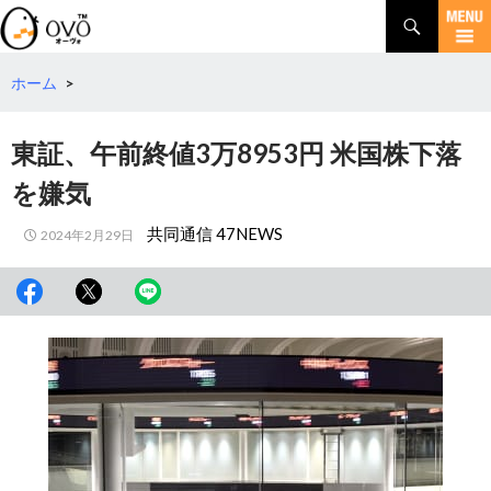
検
索
コ
ン
テ
ホーム
>
ン
ツ
東証、午前終値3万8953円 米国株下落
へ
移
を嫌気
動
共同通信 47NEWS
2024年2月29日