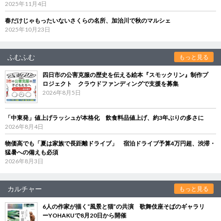
2025年11月4日
春だけじゃもったいないさくらの名所、加治川で秋のマルシェ
2025年10月23日
ふむふむ
もっと見る
四日市の公害克服の歴史を伝える絵本『スモックリン』制作プ
ロジェクト クラウドファンディングで支援を募集
2026年8月5日
「中東発」値上げラッシュが本格化 飲食料品値上げ、約3年ぶりの多さに
2026年8月4日
物価高でも「夏は家族で長距離ドライブ」 宿泊ドライブ予算4万円超、渋滞・
猛暑への備えも必須
2026年8月3日
カルチャー
もっと見る
6人の作家が描く“風景と猫”の共演 歌舞伎座そばのギャラリ
ーYOHAKUで8月20日から開催