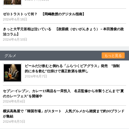
ゼロトラストって何？ 【岡嶋教授のデジタル指南】
2026年6月18日
きっと大平元首相は泣いている 【政眼鏡（せいがんきょう）－本田雅俊の政
治コラム】
2026年6月10日
グルメ
もっと見る
ビールだけ飲むと倒れる「ふらつくビアグラス」発売 “強制
的に水を飲む”仕掛けで適正飲酒を後押し
2026年8月7日
セブン‐イレブン、カレー15商品を一斉投入 名店監修から冷製うどんまで“夏
のカレーフェス”を開催中
2026年8月6日
横浜高島屋で「韓国市場」がスタート 人気グルメから雑貨まで約30ブランド
が集結
2026年8月5日