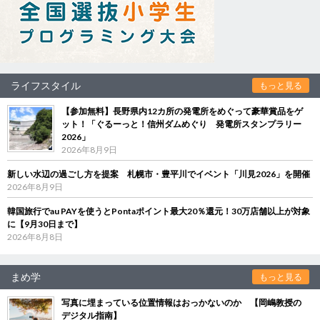
ライフスタイル
もっと見る
【参加無料】長野県内12カ所の発電所をめぐって豪華賞品をゲ
ット！「ぐるーっと！信州ダムめぐり 発電所スタンプラリー
2026」
2026年8月9日
新しい水辺の過ごし方を提案 札幌市・豊平川でイベント「川見2026」を開催
2026年8月9日
韓国旅行でau PAYを使うとPontaポイント最大20％還元！30万店舗以上が対象
に【9月30日まで】
2026年8月8日
まめ学
もっと見る
写真に埋まっている位置情報はおっかないのか 【岡嶋教授の
デジタル指南】