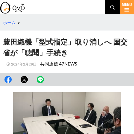
検
索
コ
ン
テ
ホーム
>
ン
ツ
豊田織機「型式指定」取り消しへ 国交
へ
移
省が「聴聞」手続き
動
共同通信 47NEWS
2024年2月29日