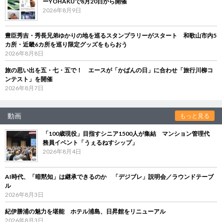
ーYOHAKUで8月20日から開催
2026年8月9日
豊臣秀吉・秀長兄弟ゆかりの地を巡るスタンプラリーがスタート 和歌山市内5
カ所・近畿6カ所を巡り限定グッズをもらおう
2026年8月8日
旅の思い出を五・七・五で！ エースが「かばんの日」に合わせ「旅行川柳コ
ンテスト」を開催
2026年8月7日
動画
もっと見る
「100歳現役」目指すシニア1500人が集結 マンション管理代
務員イベント「うぇるねすシップ」
2026年8月4日
AI時代、「暗黙知」は継承できるのか 「デジブレ」説明会／ラウンドテーブ
ル
2026年8月3日
紀伊勝浦の魅力を堪能 ホテル浦島、日昇館をリニューアル
2026年8月3日