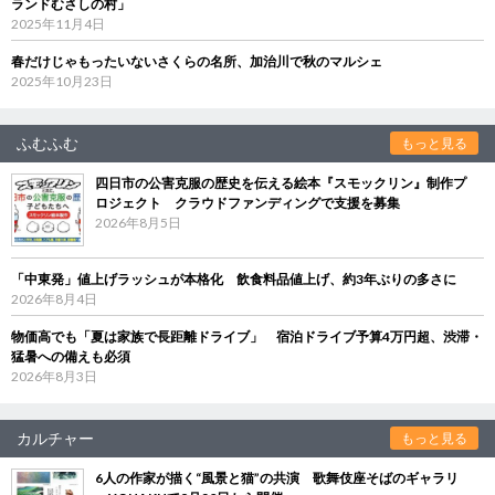
ランドむさしの村」
2025年11月4日
春だけじゃもったいないさくらの名所、加治川で秋のマルシェ
2025年10月23日
ふむふむ
もっと見る
四日市の公害克服の歴史を伝える絵本『スモックリン』制作プ
ロジェクト クラウドファンディングで支援を募集
2026年8月5日
「中東発」値上げラッシュが本格化 飲食料品値上げ、約3年ぶりの多さに
2026年8月4日
物価高でも「夏は家族で長距離ドライブ」 宿泊ドライブ予算4万円超、渋滞・
猛暑への備えも必須
2026年8月3日
カルチャー
もっと見る
6人の作家が描く“風景と猫”の共演 歌舞伎座そばのギャラリ