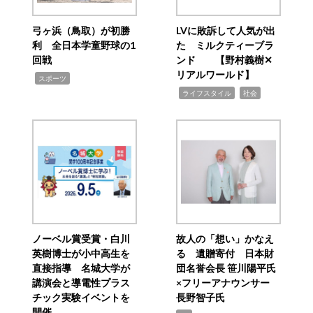
弓ヶ浜（鳥取）が初勝
LVに敗訴して人気が出
利 全日本学童野球の1
た ミルクティーブラ
回戦
ンド 【野村義樹✕
リアルワールド】
,
スポーツ
,
,
ライフスタイル
社会
ノーベル賞受賞・白川
故人の「想い」かなえ
英樹博士が小中高生を
る 遺贈寄付 日本財
直接指導 名城大学が
団名誉会長 笹川陽平氏
講演会と導電性プラス
×フリーアナウンサー
チック実験イベントを
長野智子氏
開催