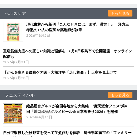
ヘルスケア
もっと見る
現代書林から新刊『こんなときには、まず、漢方！』 漢方三
考塾の15人の医師や薬剤師が執筆
2026年8月5日
重症筋無力症への正しい知識と理解を 8月8日広島市で公開講座、オンライン
配信も
2026年7月31日
【がんを生きる緩和ケア医・大橋洋平「足し算命」】天空を見上げて
2026年7月28日
フェスティバル
もっと見る
絶品屋台グルメが全国各地から大集結 “庶民派食フェス”第4
回「川口×絶品グルメビール＆日本酒祭り2026」を開催
2026年4月15日
自分で収穫した秋野菜を使って芋煮作りを体験 埼玉県加須市の「ファミリー