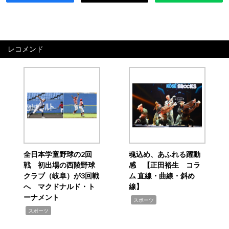
レコメンド
全日本学童野球の2回
魂込め、あふれる躍動
戦 初出場の西陵野球
感 【正田裕生 コラ
クラブ（岐阜）が3回戦
ム 直線・曲線・斜め
へ マクドナルド・ト
線】
ーナメント
,
スポーツ
,
スポーツ