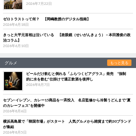
2026年7月22日
ゼロトラストって何？ 【岡嶋教授のデジタル指南】
2026年6月18日
きっと大平元首相は泣いている 【政眼鏡（せいがんきょう）－本田雅俊の政
治コラム】
2026年6月10日
グルメ
もっと見る
ビールだけ飲むと倒れる「ふらつくビアグラス」発売 “強制
的に水を飲む”仕掛けで適正飲酒を後押し
2026年8月7日
セブン‐イレブン、カレー15商品を一斉投入 名店監修から冷製うどんまで“夏
のカレーフェス”を開催中
2026年8月6日
横浜高島屋で「韓国市場」がスタート 人気グルメから雑貨まで約30ブランド
が集結
2026年8月5日