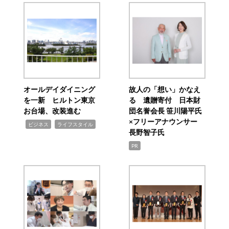
オールデイダイニング
故人の「想い」かなえ
を一新 ヒルトン東京
る 遺贈寄付 日本財
お台場、改装進む
団名誉会長 笹川陽平氏
×フリーアナウンサー
,
,
ビジネス
ライフスタイル
長野智子氏
PR