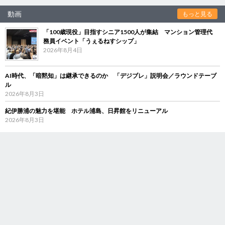
動画
もっと見る
「100歳現役」目指すシニア1500人が集結 マンション管理代
務員イベント「うぇるねすシップ」
2026年8月4日
AI時代、「暗黙知」は継承できるのか 「デジブレ」説明会／ラウンドテーブ
ル
2026年8月3日
紀伊勝浦の魅力を堪能 ホテル浦島、日昇館をリニューアル
2026年8月3日