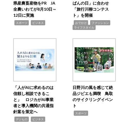
県産農畜産物をPR JA
ばんの日」に合わせ
全農いわてが8月10日～
「旅行川柳コンテス
12日に実施
ト」を開催
,
,
,
,
,
スポーツ
ビジネス
おでかけ
ファッション
ライフスタイル
「人がAIに求めるのは
日野川の風を感じて絶
信頼し相談できるこ
品ジビエも満喫 鳥取
と」 ロジカがAI事業
のサイクリングイベン
者と導入機関の共通指
ト
針案を策定へ
,
スポーツ
,
,
デジもの
ビジネス