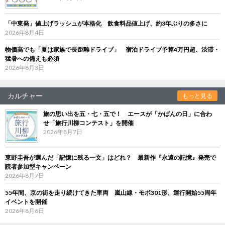
「中東発」値上げラッシュが本格化 飲食料品値上げ、約3年ぶりの多さに
2026年8月4日
物価高でも「夏は家族で長距離ドライブ」 宿泊ドライブ予算4万円超、渋滞・
猛暑への備えも必須
2026年8月3日
カルチャー
もっと見る
旅の思い出を五・七・五で！ エースが「かばんの日」に合わ
せ「旅行川柳コンテスト」を開催
2026年8月7日
東野圭吾が選んだ「記憶に残る一文」はどれ？ 最新作『永遠の記憶』発売で
読者参加型キャンペーン
2026年8月7日
55年間、京の街を走り続けてきた車両 嵐山線・モボ301形、運行開始55周年
イベントを開催
2026年8月6日