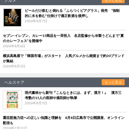
グルメ
もっと見る
ビールだけ飲むと倒れる「ふらつくビアグラス」発売 “強制
的に水を飲む”仕掛けで適正飲酒を後押し
2026年8月7日
セブン‐イレブン、カレー15商品を一斉投入 名店監修から冷製うどんまで“夏
のカレーフェス”を開催中
2026年8月6日
横浜高島屋で「韓国市場」がスタート 人気グルメから雑貨まで約30ブランド
が集結
2026年8月5日
ヘルスケア
もっと見る
現代書林から新刊『こんなときには、まず、漢方！』 漢方三
考塾の15人の医師や薬剤師が執筆
2026年8月5日
重症筋無力症への正しい知識と理解を 8月8日広島市で公開講座、オンライン
配信も
2026年7月31日