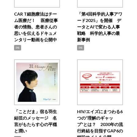
CAR T細胞療法はチー
「第4回科学的人事アワ
ム医療だ！ 医療従事
ード2025」を開催 デ
者の情熱、患者さんの
ータとAIで変わる人事
思いを伝えるドキュメ
戦略 科学的人事の最
ンタリー動画を公開中
新事例
PR
PR
「ことだま」宿る羽生
HIV/エイズにまつわる6
結弦のメッセージ 名
つの“理解のギャッ
言がもたらす心の平穏
プ”とは？ 2030年の流
と潤い
行終結を目指すGAP6の