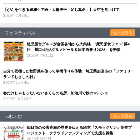
【がんを生きる緩和ケア医・大橋洋平「足し算命」】天空を見上げて
2026年7月28日
フェスティバル
もっと見る
絶品屋台グルメが全国各地から大集結 “庶民派食フェス”第4
回「川口×絶品グルメビール＆日本酒祭り2026」を開催
2026年4月15日
自分で収穫した秋野菜を使って芋煮作りを体験 埼玉県加須市の「ファミリー
ランドむさしの村」
2025年11月4日
春だけじゃもったいないさくらの名所、加治川で秋のマルシェ
2025年10月23日
ふむふむ
もっと見る
四日市の公害克服の歴史を伝える絵本『スモックリン』制作プ
ロジェクト クラウドファンディングで支援を募集
2026年8月5日