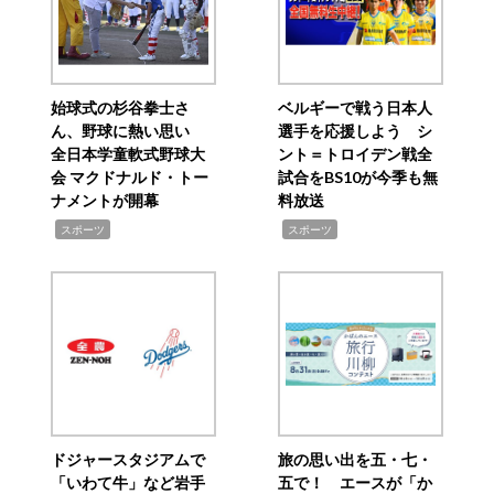
始球式の杉谷拳士さ
ベルギーで戦う日本人
ん、野球に熱い思い
選手を応援しよう シ
全日本学童軟式野球大
ント＝トロイデン戦全
会 マクドナルド・トー
試合をBS10が今季も無
ナメントが開幕
料放送
,
,
スポーツ
スポーツ
ドジャースタジアムで
旅の思い出を五・七・
「いわて牛」など岩手
五で！ エースが「か