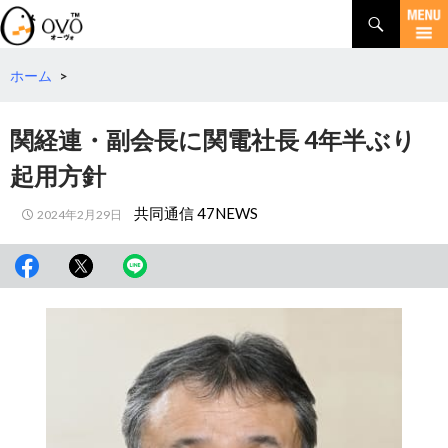
検
索
コ
ン
テ
ホーム
>
ン
ツ
関経連・副会長に関電社長 4年半ぶり
へ
移
起用方針
動
共同通信 47NEWS
2024年2月29日