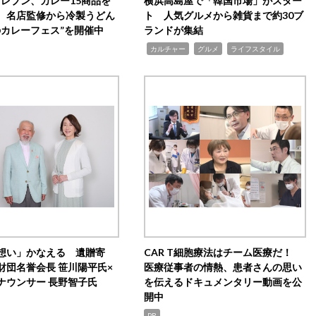
イレブン、カレー15商品を
横浜高島屋で「韓国市場」がスター
 名店監修から冷製うどん
ト 人気グルメから雑貨まで約30ブ
のカレーフェス”を開催中
ランドが集結
,
,
,
カルチャー
グルメ
ライフスタイル
想い」かなえる 遺贈寄
CAR T細胞療法はチーム医療だ！
財団名誉会長 笹川陽平氏×
医療従事者の情熱、患者さんの思い
ナウンサー 長野智子氏
を伝えるドキュメンタリー動画を公
開中
PR