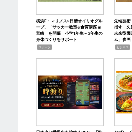
横浜F・マリノス×日清オイリオグル
先端技術
ープ、「サッカー教室&食育講座 in
指す 久
宮崎」を開催 小学1年生～3年生の
未来型園
身体づくりをサポート
ム」参画
,
,
,
スポーツ
ビジネス