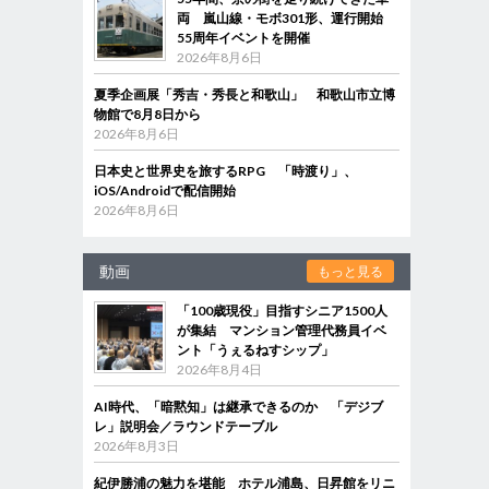
両 嵐山線・モボ301形、運行開始
55周年イベントを開催
2026年8月6日
夏季企画展「秀吉・秀長と和歌山」 和歌山市立博
物館で8月8日から
2026年8月6日
日本史と世界史を旅するRPG 「時渡り」、
iOS/Androidで配信開始
2026年8月6日
動画
もっと見る
「100歳現役」目指すシニア1500人
が集結 マンション管理代務員イベ
ント「うぇるねすシップ」
2026年8月4日
AI時代、「暗黙知」は継承できるのか 「デジブ
レ」説明会／ラウンドテーブル
2026年8月3日
紀伊勝浦の魅力を堪能 ホテル浦島、日昇館をリニ