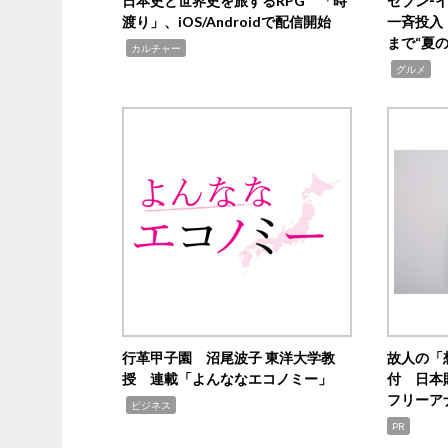
日本史と世界史を旅するRPG 「時
セブン‐
渡り」、iOS/Androidで配信開始
一斉投入
まで“夏
,
カルチャー
,
グルメ
行革甲子園 沼尾波子 東洋大学教
故人の「
授 連載「よんななエコノミー」
付 日本
フリーア
,
ビジネス
PR