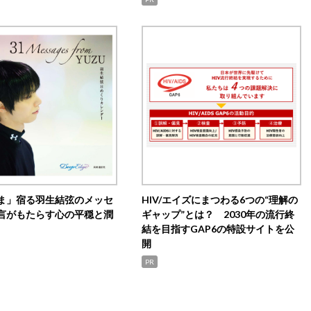
ま」宿る羽生結弦のメッセ
HIV/エイズにまつわる6つの“理解の
言がもたらす心の平穏と潤
ギャップ”とは？ 2030年の流行終
結を目指すGAP6の特設サイトを公
開
PR