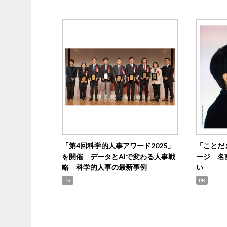
「第4回科学的人事アワード2025」
「ことだ
を開催 データとAIで変わる人事戦
ージ 名
略 科学的人事の最新事例
い
PR
PR