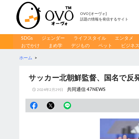
OVO [オーヴォ]
話題の情報を発信するサイト
コンテンツへ移動
検
SDGs
ジェンダー
ライフスタイル
エンタメ
索
おでかけ
まめ学
デジもの
ペット
ビジネ
ホーム
>
サッカー北朝鮮監督、国名で反発
共同通信 47NEWS
2024年2月29日