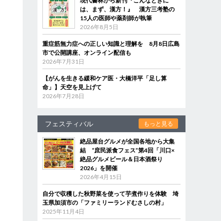
現代書林から新刊『こんなときに
は、まず、漢方！』 漢方三考塾の
15人の医師や薬剤師が執筆
2026年8月5日
重症筋無力症への正しい知識と理解を 8月8日広島
市で公開講座、オンライン配信も
2026年7月31日
【がんを生きる緩和ケア医・大橋洋平「足し算
命」】天空を見上げて
2026年7月28日
フェスティバル
もっと見る
絶品屋台グルメが全国各地から大集
結 “庶民派食フェス”第4回「川口×
絶品グルメビール＆日本酒祭り
2026」を開催
2026年4月15日
自分で収穫した秋野菜を使って芋煮作りを体験 埼
玉県加須市の「ファミリーランドむさしの村」
2025年11月4日