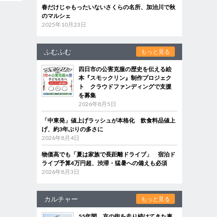
春だけじゃもったいないさくらの名所、加治川で秋
のマルシェ
2025年10月23日
ふむふむ
もっと見る
四日市の公害克服の歴史を伝える絵
本『スモックリン』制作プロジェク
ト クラウドファンディングで支援
を募集
2026年8月5日
「中東発」値上げラッシュが本格化 飲食料品値上
げ、約3年ぶりの多さに
2026年8月4日
物価高でも「夏は家族で長距離ドライブ」 宿泊ド
ライブ予算4万円超、渋滞・猛暑への備えも必須
2026年8月3日
カルチャー
もっと見る
55年間、京の街を走り続けてきた車