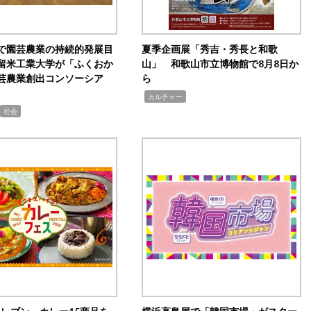
で園芸農業の持続的発展目
夏季企画展「秀吉・秀長と和歌
留米工業大学が「ふくおか
山」 和歌山市立博物館で8月8日か
芸農業創出コンソーシア
ら
,
カルチャー
社会