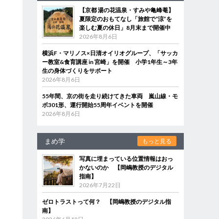
【京都 湯の花温泉・すみや亀峰菴】
夏限定のおもてなし「旅館で“涼”を
楽しむ夏の休日」8月末まで開催中
2026年8月6日
横浜F・マリノス×日清オイリオグループ、「サッカ
ー教室&食育講座 in 宮崎」を開催 小学1年生～3年
生の身体づくりをサポート
2026年8月6日
55年間、京の街を走り続けてきた車両 嵐山線・モ
ボ301形、運行開始55周年イベントを開催
2026年8月6日
まめ学
もっと見る
写真に埋まっている位置情報はおっ
かないのか 【岡嶋教授のデジタル
指南】
2026年7月22日
ゼロトラストって何？ 【岡嶋教授のデジタル指
南】