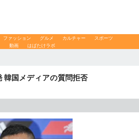
ファッション
グルメ
カルチャー
スポーツ
ス
動画
はばたけラボ
 韓国メディアの質問拒否