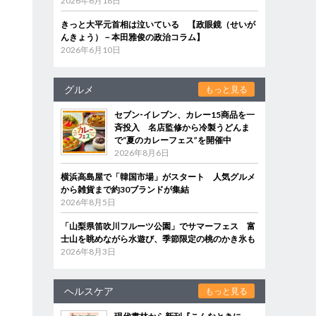
2026年6月18日
きっと大平元首相は泣いている 【政眼鏡（せいが
んきょう）－本田雅俊の政治コラム】
2026年6月10日
グルメ
もっと見る
セブン‐イレブン、カレー15商品を一
斉投入 名店監修から冷製うどんま
で“夏のカレーフェス”を開催中
2026年8月6日
横浜高島屋で「韓国市場」がスタート 人気グルメ
から雑貨まで約30ブランドが集結
2026年8月5日
「山梨県笛吹川フルーツ公園」でサマーフェス 富
士山を眺めながら水遊び、季節限定の桃のかき氷も
2026年8月3日
ヘルスケア
もっと見る