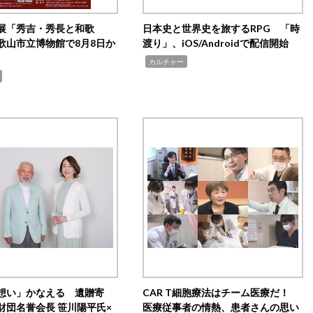
展「秀吉・秀長と和歌
日本史と世界史を旅するRPG 「時
歌山市立博物館で8月8日か
渡り」、iOS/Androidで配信開始
,
カルチャー
想い」かなえる 遺贈寄
CAR T細胞療法はチーム医療だ！
財団名誉会長 笹川陽平氏×
医療従事者の情熱、患者さんの思い