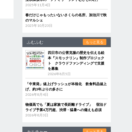
2025年11月4日
春だけじゃもったいないさくらの名所、加治川で秋
のマルシェ
2025年10月23日
ふむふむ
もっと見る
四日市の公害克服の歴史を伝える絵
本『スモックリン』制作プロジェク
ト クラウドファンディングで支援
を募集
2026年8月5日
「中東発」値上げラッシュが本格化 飲食料品値上
げ、約3年ぶりの多さに
2026年8月4日
物価高でも「夏は家族で長距離ドライブ」 宿泊ド
ライブ予算4万円超、渋滞・猛暑への備えも必須
2026年8月3日
カルチャー
もっと見る