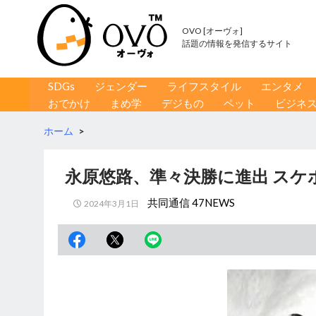
OVO [オーヴォ]
話題の情報を発信するサイト
コンテンツへ移動
検
SDGs
ジェンダー
ライフスタイル
エンタメ
索
おでかけ
まめ学
デジもの
ペット
ビジネ
ホーム
>
永原悠路、準々決勝に進出 スケ
共同通信 47NEWS
2024年3月1日