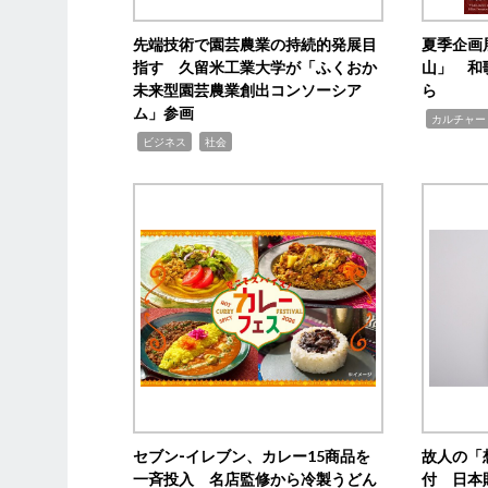
先端技術で園芸農業の持続的発展目
夏季企画
指す 久留米工業大学が「ふくおか
山」 和
未来型園芸農業創出コンソーシア
ら
ム」参画
,
カルチャー
,
,
ビジネス
社会
セブン‐イレブン、カレー15商品を
故人の「
一斉投入 名店監修から冷製うどん
付 日本