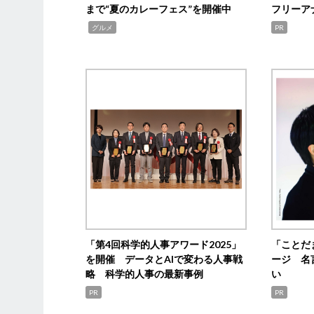
まで“夏のカレーフェス”を開催中
フリーア
,
グルメ
PR
「第4回科学的人事アワード2025」
「ことだ
を開催 データとAIで変わる人事戦
ージ 名
略 科学的人事の最新事例
い
PR
PR