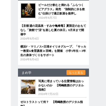
ビールだけ飲むと倒れる「ふらつく
ビアグラス」発売 “強制的に水を飲
む”仕掛けで適正飲酒を後押し
2026年8月7日
【京都 湯の花温泉・すみや亀峰菴】夏限定のおもて
なし「旅館で“涼”を楽しむ夏の休日」8月末まで開
催中
2026年8月6日
横浜F・マリノス×日清オイリオグループ、「サッカ
ー教室&食育講座 in 宮崎」を開催 小学1年生～3年
生の身体づくりをサポート
2026年8月6日
まめ学
もっと見る
写真に埋まっている位置情報はおっ
かないのか 【岡嶋教授のデジタル
指南】
2026年7月22日
ゼロトラストって何？ 【岡嶋教授のデジタル指