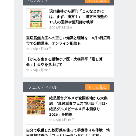
ヘルスケア
もっと見る
現代書林から新刊『こんなときに
は、まず、漢方！』 漢方三考塾の
15人の医師や薬剤師が執筆
2026年8月5日
重症筋無力症への正しい知識と理解を 8月8日広島
市で公開講座、オンライン配信も
2026年7月31日
【がんを生きる緩和ケア医・大橋洋平「足し算
命」】天空を見上げて
2026年7月28日
フェスティバル
もっと見る
絶品屋台グルメが全国各地から大集
結 “庶民派食フェス”第4回「川口×
絶品グルメビール＆日本酒祭り
2026」を開催
2026年4月15日
自分で収穫した秋野菜を使って芋煮作りを体験 埼
玉県加須市の「ファミリーランドむさしの村」