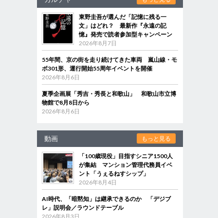
東野圭吾が選んだ「記憶に残る一
文」はどれ？ 最新作『永遠の記
憶』発売で読者参加型キャンペーン
2026年8月7日
55年間、京の街を走り続けてきた車両 嵐山線・モ
ボ301形、運行開始55周年イベントを開催
2026年8月6日
夏季企画展「秀吉・秀長と和歌山」 和歌山市立博
物館で8月8日から
2026年8月6日
動画
もっと見る
「100歳現役」目指すシニア1500人
が集結 マンション管理代務員イベ
ント「うぇるねすシップ」
2026年8月4日
AI時代、「暗黙知」は継承できるのか 「デジブ
レ」説明会／ラウンドテーブル
2026年8月3日