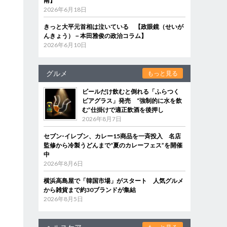
南】
2026年6月18日
きっと大平元首相は泣いている 【政眼鏡（せいが
んきょう）－本田雅俊の政治コラム】
2026年6月10日
グルメ
もっと見る
ビールだけ飲むと倒れる「ふらつく
ビアグラス」発売 “強制的に水を飲
む”仕掛けで適正飲酒を後押し
2026年8月7日
セブン‐イレブン、カレー15商品を一斉投入 名店
監修から冷製うどんまで“夏のカレーフェス”を開催
中
2026年8月6日
横浜高島屋で「韓国市場」がスタート 人気グルメ
から雑貨まで約30ブランドが集結
2026年8月5日