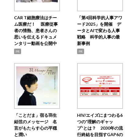
CAR T細胞療法はチー
「第4回科学的人事アワ
ム医療だ！ 医療従事
ード2025」を開催 デ
者の情熱、患者さんの
ータとAIで変わる人事
思いを伝えるドキュメ
戦略 科学的人事の最
ンタリー動画を公開中
新事例
PR
PR
「ことだま」宿る羽生
HIV/エイズにまつわる6
結弦のメッセージ 名
つの“理解のギャッ
言がもたらす心の平穏
プ”とは？ 2030年の流
と潤い
行終結を目指すGAP6の