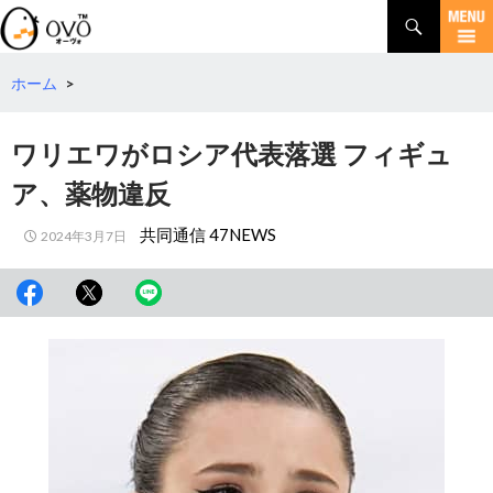
検
索
コ
ン
テ
ホーム
>
ン
ツ
ワリエワがロシア代表落選 フィギュ
へ
移
ア、薬物違反
動
共同通信 47NEWS
2024年3月7日