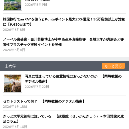
2026年8月9日
韓国旅行でau PAYを使うとPontaポイント最大20％還元！30万店舗以上が対象
に【9月30日まで】
2026年8月8日
ノーベル賞受賞・白川英樹博士が小中高生を直接指導 名城大学が講演会と導
電性プラスチック実験イベントを開催
2026年8月8日
まめ学
もっと見る
写真に埋まっている位置情報はおっかないのか 【岡嶋教授の
デジタル指南】
2026年7月22日
ゼロトラストって何？ 【岡嶋教授のデジタル指南】
2026年6月18日
きっと大平元首相は泣いている 【政眼鏡（せいがんきょう）－本田雅俊の政
治コラム】
2026年6月10日