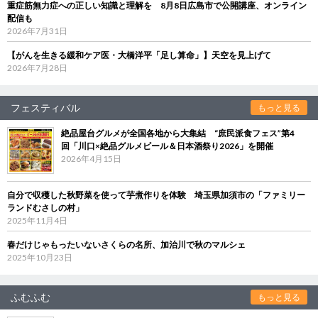
重症筋無力症への正しい知識と理解を 8月8日広島市で公開講座、オンライン
配信も
2026年7月31日
【がんを生きる緩和ケア医・大橋洋平「足し算命」】天空を見上げて
2026年7月28日
フェスティバル
もっと見る
絶品屋台グルメが全国各地から大集結 “庶民派食フェス”第4
回「川口×絶品グルメビール＆日本酒祭り2026」を開催
2026年4月15日
自分で収穫した秋野菜を使って芋煮作りを体験 埼玉県加須市の「ファミリー
ランドむさしの村」
2025年11月4日
春だけじゃもったいないさくらの名所、加治川で秋のマルシェ
2025年10月23日
ふむふむ
もっと見る