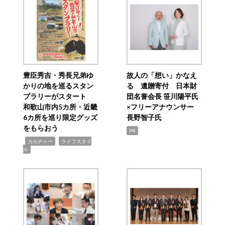
豊臣秀吉・秀長兄弟ゆ
故人の「想い」かなえ
かりの地を巡るスタン
る 遺贈寄付 日本財
プラリーがスタート
団名誉会長 笹川陽平氏
和歌山市内5カ所・近畿
×フリーアナウンサー
6カ所を巡り限定グッズ
長野智子氏
をもらおう
PR
,
,
カルチャー
ライフスタイ
ル