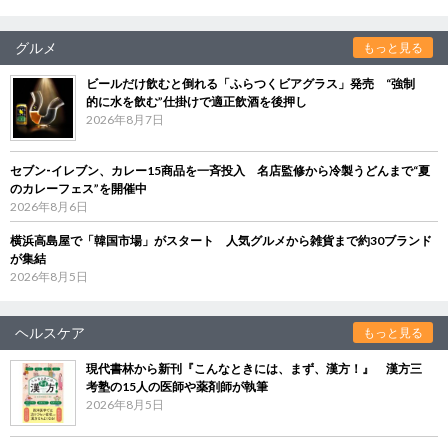
グルメ
もっと見る
ビールだけ飲むと倒れる「ふらつくビアグラス」発売 “強制
的に水を飲む”仕掛けで適正飲酒を後押し
2026年8月7日
セブン‐イレブン、カレー15商品を一斉投入 名店監修から冷製うどんまで“夏
のカレーフェス”を開催中
2026年8月6日
横浜高島屋で「韓国市場」がスタート 人気グルメから雑貨まで約30ブランド
が集結
2026年8月5日
ヘルスケア
もっと見る
現代書林から新刊『こんなときには、まず、漢方！』 漢方三
考塾の15人の医師や薬剤師が執筆
2026年8月5日