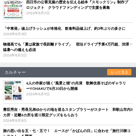
四日市の公害克服の歴史を伝える絵本『スモックリン』制作プ
ロジェクト クラウドファンディングで支援を募集
2026年8月5日
「中東発」値上げラッシュが本格化 飲食料品値上げ、約3年ぶりの多さに
2026年8月4日
物価高でも「夏は家族で長距離ドライブ」 宿泊ドライブ予算4万円超、渋滞・
猛暑への備えも必須
2026年8月3日
カルチャー
もっと見る
6人の作家が描く“風景と猫”の共演 歌舞伎座そばのギャラリ
ーYOHAKUで8月20日から開催
2026年8月9日
豊臣秀吉・秀長兄弟ゆかりの地を巡るスタンプラリーがスタート 和歌山市内5
カ所・近畿6カ所を巡り限定グッズをもらおう
2026年8月8日
旅の思い出を五・七・五で！ エースが「かばんの日」に合わせ「旅行川柳コ