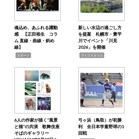
魂込め、あふれる躍動
新しい水辺の過ごし方
感 【正田裕生 コラ
を提案 札幌市・豊平
ム 直線・曲線・斜め
川でイベント「川見
線】
2026」を開催
,
,
スポーツ
ライフスタイル
6人の作家が描く“風景
弓ヶ浜（鳥取）が初勝
と猫”の共演 歌舞伎座
利 全日本学童野球の1
そばのギャラリー
回戦