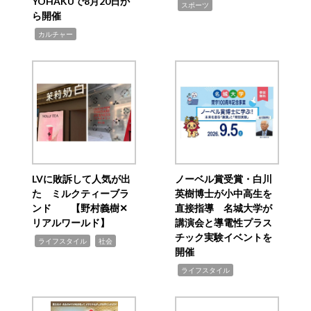
YOHAKUで8月20日か
,
スポーツ
ら開催
,
カルチャー
LVに敗訴して人気が出
ノーベル賞受賞・白川
た ミルクティーブラ
英樹博士が小中高生を
ンド 【野村義樹✕
直接指導 名城大学が
リアルワールド】
講演会と導電性プラス
チック実験イベントを
,
,
ライフスタイル
社会
開催
,
ライフスタイル