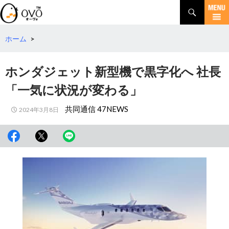
検
索
コ
ン
テ
ホーム
>
ン
ツ
ホンダジェット新型機で黒字化へ 社長
へ
移
「一気に状況が変わる」
動
共同通信 47NEWS
2024年3月8日