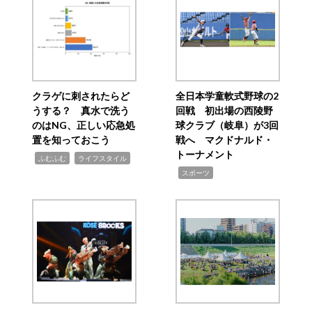
クラゲに刺されたらど
全日本学童軟式野球の2
うする？ 真水で洗う
回戦 初出場の西陵野
のはNG、正しい応急処
球クラブ（岐阜）が3回
置を知っておこう
戦へ マクドナルド・
トーナメント
,
,
ふむふむ
ライフスタイル
,
スポーツ