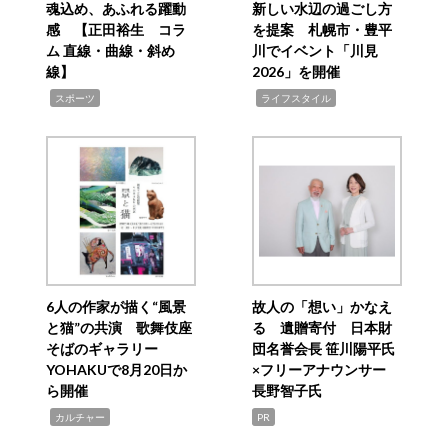
魂込め、あふれる躍動
新しい水辺の過ごし方
感 【正田裕生 コラ
を提案 札幌市・豊平
ム 直線・曲線・斜め
川でイベント「川見
線】
2026」を開催
,
,
スポーツ
ライフスタイル
6人の作家が描く“風景
故人の「想い」かなえ
と猫”の共演 歌舞伎座
る 遺贈寄付 日本財
そばのギャラリー
団名誉会長 笹川陽平氏
YOHAKUで8月20日か
×フリーアナウンサー
ら開催
長野智子氏
,
カルチャー
PR