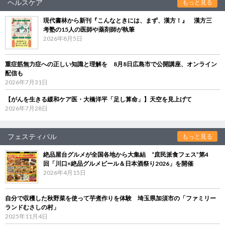
ヘルスケア
もっと見る
現代書林から新刊『こんなときには、まず、漢方！』 漢方三
考塾の15人の医師や薬剤師が執筆
2026年8月5日
重症筋無力症への正しい知識と理解を 8月8日広島市で公開講座、オンライン
配信も
2026年7月31日
【がんを生きる緩和ケア医・大橋洋平「足し算命」】天空を見上げて
2026年7月28日
フェスティバル
もっと見る
絶品屋台グルメが全国各地から大集結 “庶民派食フェス”第4
回「川口×絶品グルメビール＆日本酒祭り2026」を開催
2026年4月15日
自分で収穫した秋野菜を使って芋煮作りを体験 埼玉県加須市の「ファミリー
ランドむさしの村」
2025年11月4日