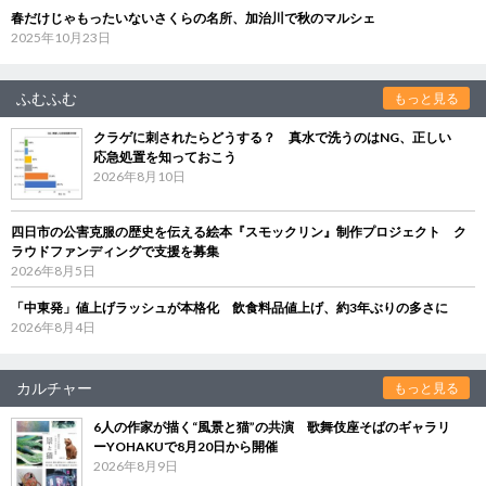
春だけじゃもったいないさくらの名所、加治川で秋のマルシェ
2025年10月23日
ふむふむ
もっと見る
クラゲに刺されたらどうする？ 真水で洗うのはNG、正しい
応急処置を知っておこう
2026年8月10日
四日市の公害克服の歴史を伝える絵本『スモックリン』制作プロジェクト ク
ラウドファンディングで支援を募集
2026年8月5日
「中東発」値上げラッシュが本格化 飲食料品値上げ、約3年ぶりの多さに
2026年8月4日
カルチャー
もっと見る
6人の作家が描く“風景と猫”の共演 歌舞伎座そばのギャラリ
ーYOHAKUで8月20日から開催
2026年8月9日