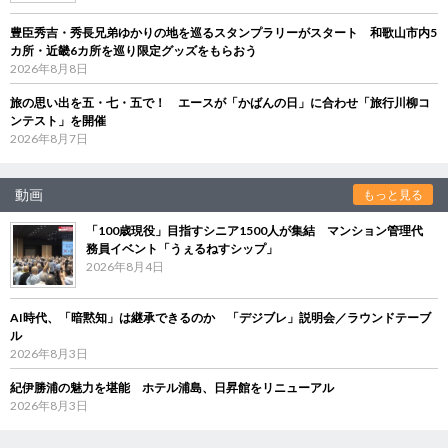
豊臣秀吉・秀長兄弟ゆかりの地を巡るスタンプラリーがスタート 和歌山市内5
カ所・近畿6カ所を巡り限定グッズをもらおう
2026年8月8日
旅の思い出を五・七・五で！ エースが「かばんの日」に合わせ「旅行川柳コ
ンテスト」を開催
2026年8月7日
動画
もっと見る
「100歳現役」目指すシニア1500人が集結 マンション管理代
務員イベント「うぇるねすシップ」
2026年8月4日
AI時代、「暗黙知」は継承できるのか 「デジブレ」説明会／ラウンドテーブ
ル
2026年8月3日
紀伊勝浦の魅力を堪能 ホテル浦島、日昇館をリニューアル
2026年8月3日