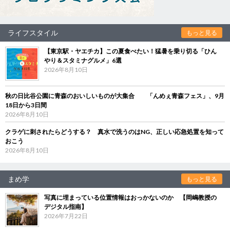
ライフスタイル
もっと見る
【東京駅・ヤエチカ】この夏食べたい！猛暑を乗り切る「ひん
やり＆スタミナグルメ」6選
2026年8月10日
秋の日比谷公園に青森のおいしいものが大集合 「んめぇ青森フェス」、9月
18日から3日間
2026年8月10日
クラゲに刺されたらどうする？ 真水で洗うのはNG、正しい応急処置を知って
おこう
2026年8月10日
まめ学
もっと見る
写真に埋まっている位置情報はおっかないのか 【岡嶋教授の
デジタル指南】
2026年7月22日