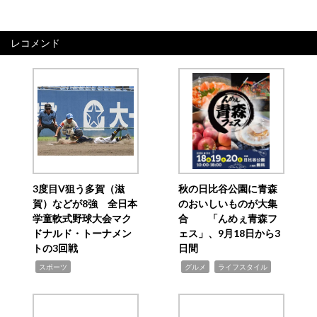
レコメンド
3度目V狙う多賀（滋
秋の日比谷公園に青森
賀）などが8強 全日本
のおいしいものが大集
学童軟式野球大会マク
合 「んめぇ青森フ
ドナルド・トーナメン
ェス」、9月18日から3
トの3回戦
日間
,
,
,
スポーツ
グルメ
ライフスタイル