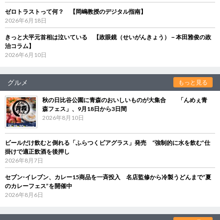
ゼロトラストって何？ 【岡嶋教授のデジタル指南】
2026年6月18日
きっと大平元首相は泣いている 【政眼鏡（せいがんきょう）－本田雅俊の政
治コラム】
2026年6月10日
グルメ
もっと見る
秋の日比谷公園に青森のおいしいものが大集合 「んめぇ青
森フェス」、9月18日から3日間
2026年8月10日
ビールだけ飲むと倒れる「ふらつくビアグラス」発売 “強制的に水を飲む”仕
掛けで適正飲酒を後押し
2026年8月7日
セブン‐イレブン、カレー15商品を一斉投入 名店監修から冷製うどんまで“夏
のカレーフェス”を開催中
2026年8月6日