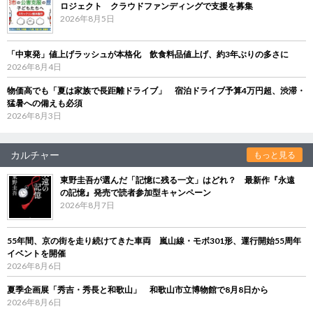
ロジェクト クラウドファンディングで支援を募集
2026年8月5日
「中東発」値上げラッシュが本格化 飲食料品値上げ、約3年ぶりの多さに
2026年8月4日
物価高でも「夏は家族で長距離ドライブ」 宿泊ドライブ予算4万円超、渋滞・
猛暑への備えも必須
2026年8月3日
カルチャー
もっと見る
東野圭吾が選んだ「記憶に残る一文」はどれ？ 最新作『永遠
の記憶』発売で読者参加型キャンペーン
2026年8月7日
55年間、京の街を走り続けてきた車両 嵐山線・モボ301形、運行開始55周年
イベントを開催
2026年8月6日
夏季企画展「秀吉・秀長と和歌山」 和歌山市立博物館で8月8日から
2026年8月6日