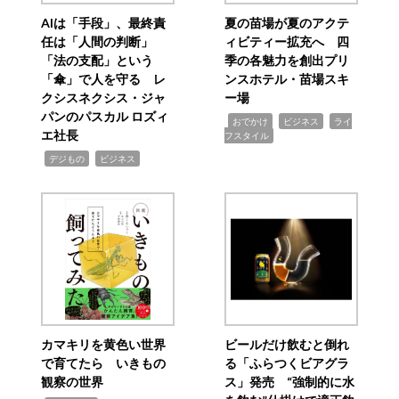
AIは「手段」、最終責
夏の苗場が夏のアクテ
任は「人間の判断」
ィビティー拡充へ 四
「法の支配」という
季の各魅力を創出プリ
「傘」で人を守る レ
ンスホテル・苗場スキ
クシスネクシス・ジャ
ー場
パンのパスカル ロズィ
,
,
,
おでかけ
ビジネス
ライ
エ社長
フスタイル
,
,
デジもの
ビジネス
カマキリを黄色い世界
ビールだけ飲むと倒れ
で育てたら いきもの
る「ふらつくビアグラ
観察の世界
ス」発売 “強制的に水