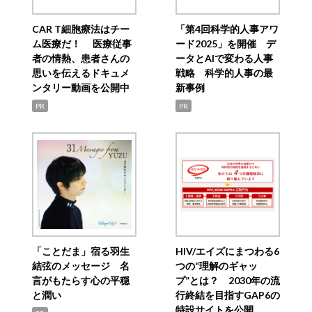
CAR T細胞療法はチー
「第4回科学的人事アワ
ム医療だ！ 医療従事
ード2025」を開催 デ
者の情熱、患者さんの
ータとAIで変わる人事
思いを伝えるドキュメ
戦略 科学的人事の最
ンタリー動画を公開中
新事例
PR
PR
「ことだま」宿る羽生
HIV/エイズにまつわる6
結弦のメッセージ 名
つの“理解のギャッ
言がもたらす心の平穏
プ”とは？ 2030年の流
と潤い
行終結を目指すGAP6の
特設サイトを公開