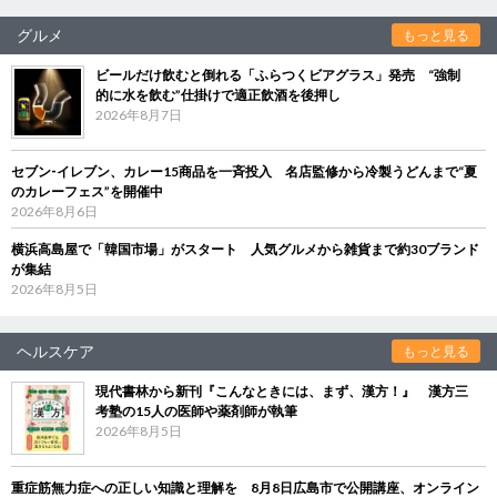
グルメ
もっと見る
ビールだけ飲むと倒れる「ふらつくビアグラス」発売 “強制
的に水を飲む”仕掛けで適正飲酒を後押し
2026年8月7日
セブン‐イレブン、カレー15商品を一斉投入 名店監修から冷製うどんまで“夏
のカレーフェス”を開催中
2026年8月6日
横浜高島屋で「韓国市場」がスタート 人気グルメから雑貨まで約30ブランド
が集結
2026年8月5日
ヘルスケア
もっと見る
現代書林から新刊『こんなときには、まず、漢方！』 漢方三
考塾の15人の医師や薬剤師が執筆
2026年8月5日
重症筋無力症への正しい知識と理解を 8月8日広島市で公開講座、オンライン