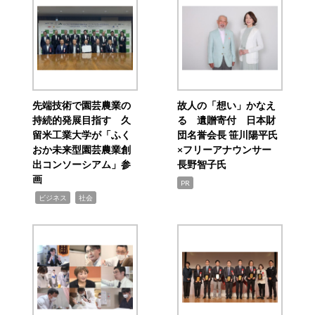
先端技術で園芸農業の
故人の「想い」かなえ
持続的発展目指す 久
る 遺贈寄付 日本財
留米工業大学が「ふく
団名誉会長 笹川陽平氏
おか未来型園芸農業創
×フリーアナウンサー
出コンソーシアム」参
長野智子氏
画
PR
,
,
ビジネス
社会