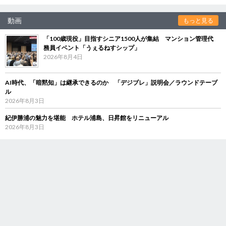
動画
もっと見る
「100歳現役」目指すシニア1500人が集結 マンション管理代
務員イベント「うぇるねすシップ」
2026年8月4日
AI時代、「暗黙知」は継承できるのか 「デジブレ」説明会／ラウンドテーブ
ル
2026年8月3日
紀伊勝浦の魅力を堪能 ホテル浦島、日昇館をリニューアル
2026年8月3日