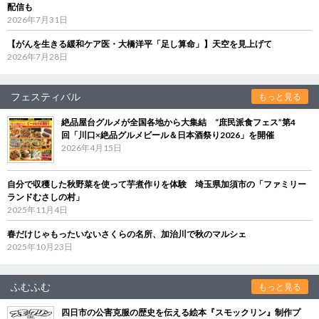
配信も
2026年7月31日
【がんを生きる緩和ケア医・大橋洋平「足し算命」】天空を見上げて
2026年7月28日
フェスティバル
もっと見る
絶品屋台グルメが全国各地から大集結 “庶民派食フェス”第4
回「川口×絶品グルメビール＆日本酒祭り2026」を開催
2026年4月15日
自分で収穫した秋野菜を使って芋煮作りを体験 埼玉県加須市の「ファミリー
ランドむさしの村」
2025年11月4日
春だけじゃもったいないさくらの名所、加治川で秋のマルシェ
2025年10月23日
ふむふむ
もっと見る
四日市の公害克服の歴史を伝える絵本『スモックリン』制作プ