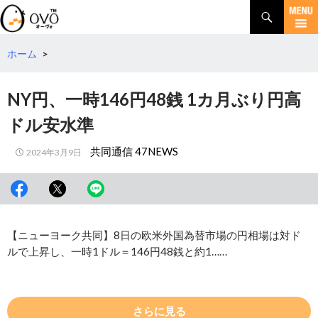
検
索
コ
ン
テ
ホーム
>
ン
ツ
NY円、一時146円48銭 1カ月ぶり円高
へ
移
ドル安水準
動
共同通信 47NEWS
2024年3月9日
【ニューヨーク共同】8日の欧米外国為替市場の円相場は対ド
ルで上昇し、一時1ドル＝146円48銭と約1……
さらに見る