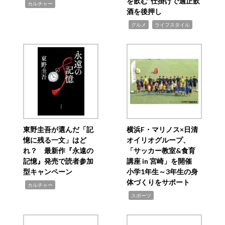
を飲む”仕掛けで適正飲
,
カルチャー
酒を後押し
,
,
グルメ
ライフスタイル
東野圭吾が選んだ「記
横浜F・マリノス×日清
憶に残る一文」はど
オイリオグループ、
れ？ 最新作『永遠の
「サッカー教室&食育
記憶』発売で読者参加
講座 in 宮崎」を開催
型キャンペーン
小学1年生～3年生の身
体づくりをサポート
,
カルチャー
,
スポーツ