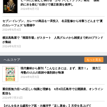
ビールだけ飲むと倒れる「ふらつくビアグラス」発売 “強制
的に水を飲む”仕掛けで適正飲酒を後押し
2026年8月7日
セブン‐イレブン、カレー15商品を一斉投入 名店監修から冷製うどんまで“夏
のカレーフェス”を開催中
2026年8月6日
横浜高島屋で「韓国市場」がスタート 人気グルメから雑貨まで約30ブランド
が集結
2026年8月5日
ヘルスケア
もっと見る
現代書林から新刊『こんなときには、まず、漢方！』 漢方三
考塾の15人の医師や薬剤師が執筆
2026年8月5日
重症筋無力症への正しい知識と理解を 8月8日広島市で公開講座、オンライン
配信も
2026年7月31日
【がんを生きる緩和ケア医・大橋洋平「足し算命」】天空を見上げて