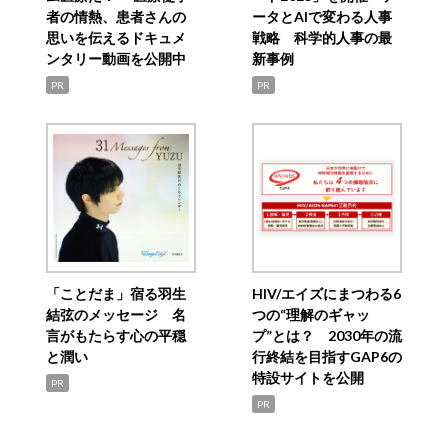
者の情熱、患者さんの
ータとAIで変わる人事
思いを伝えるドキュメ
戦略 科学的人事の最
ンタリー動画を公開中
新事例
PR
PR
「ことだま」宿る羽生
HIV/エイズにまつわる6
結弦のメッセージ 名
つの“理解のギャッ
言がもたらす心の平穏
プ”とは？ 2030年の流
と潤い
行終結を目指すGAP6の
特設サイトを公開
PR
PR