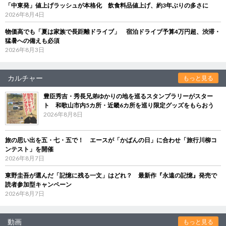
「中東発」値上げラッシュが本格化 飲食料品値上げ、約3年ぶりの多さに
2026年8月4日
物価高でも「夏は家族で長距離ドライブ」 宿泊ドライブ予算4万円超、渋滞・
猛暑への備えも必須
2026年8月3日
カルチャー
もっと見る
豊臣秀吉・秀長兄弟ゆかりの地を巡るスタンプラリーがスター
ト 和歌山市内5カ所・近畿6カ所を巡り限定グッズをもらおう
2026年8月8日
旅の思い出を五・七・五で！ エースが「かばんの日」に合わせ「旅行川柳コ
ンテスト」を開催
2026年8月7日
東野圭吾が選んだ「記憶に残る一文」はどれ？ 最新作『永遠の記憶』発売で
読者参加型キャンペーン
2026年8月7日
動画
もっと見る