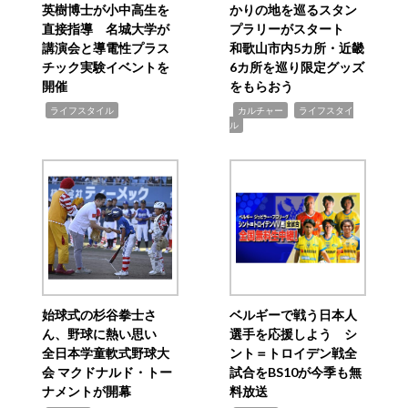
英樹博士が小中高生を
かりの地を巡るスタン
直接指導 名城大学が
プラリーがスタート
講演会と導電性プラス
和歌山市内5カ所・近畿
チック実験イベントを
6カ所を巡り限定グッズ
開催
をもらおう
,
,
,
ライフスタイル
カルチャー
ライフスタイ
ル
始球式の杉谷拳士さ
ベルギーで戦う日本人
ん、野球に熱い思い
選手を応援しよう シ
全日本学童軟式野球大
ント＝トロイデン戦全
会 マクドナルド・トー
試合をBS10が今季も無
ナメントが開幕
料放送