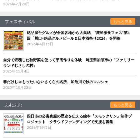
2026年7月28日
フェスティバル
もっと見る
絶品屋台グルメが全国各地から大集結 “庶民派食フェス”第4
回「川口×絶品グルメビール＆日本酒祭り2026」を開催
2026年4月15日
自分で収穫した秋野菜を使って芋煮作りを体験 埼玉県加須市の「ファミリー
ランドむさしの村」
2025年11月4日
春だけじゃもったいないさくらの名所、加治川で秋のマルシェ
2025年10月23日
ふむふむ
もっと見る
四日市の公害克服の歴史を伝える絵本『スモックリン』制作プ
ロジェクト クラウドファンディングで支援を募集
2026年8月5日