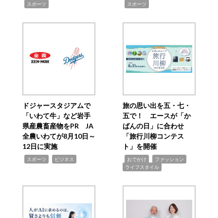
,
,
スポーツ
スポーツ
ドジャースタジアムで
旅の思い出を五・七・
「いわて牛」など岩手
五で！ エースが「か
県産農畜産物をPR JA
ばんの日」に合わせ
全農いわてが8月10日～
「旅行川柳コンテス
12日に実施
ト」を開催
,
,
,
,
,
スポーツ
ビジネス
おでかけ
ファッション
ライフスタイル