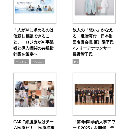
「人がAIに求めるのは
故人の「想い」かなえ
信頼し相談できるこ
る 遺贈寄付 日本財
と」 ロジカがAI事業
団名誉会長 笹川陽平氏
者と導入機関の共通指
×フリーアナウンサー
針案を策定へ
長野智子氏
,
,
デジもの
ビジネス
PR
CAR T細胞療法はチー
「第4回科学的人事アワ
ム医療だ！ 医療従事
ード2025」を開催 デ