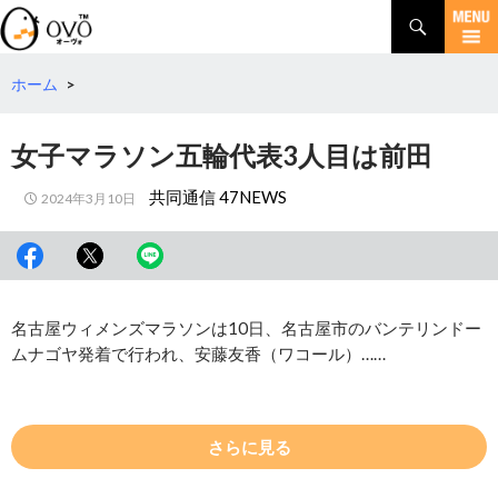
検
索
コ
ン
テ
ホーム
>
ン
ツ
女子マラソン五輪代表3人目は前田
へ
移
共同通信 47NEWS
2024年3月10日
動
名古屋ウィメンズマラソンは10日、名古屋市のバンテリンドー
ムナゴヤ発着で行われ、安藤友香（ワコール）……
さらに見る