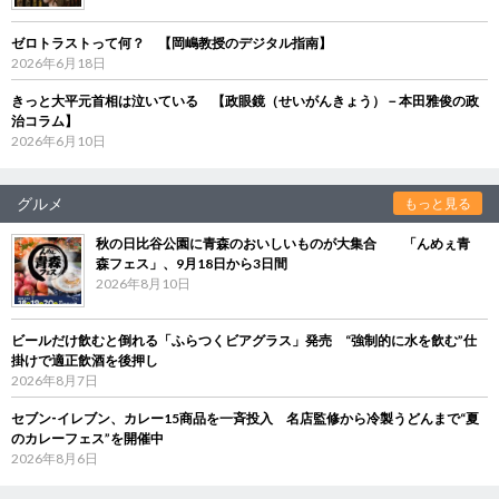
ゼロトラストって何？ 【岡嶋教授のデジタル指南】
2026年6月18日
きっと大平元首相は泣いている 【政眼鏡（せいがんきょう）－本田雅俊の政
治コラム】
2026年6月10日
グルメ
もっと見る
秋の日比谷公園に青森のおいしいものが大集合 「んめぇ青
森フェス」、9月18日から3日間
2026年8月10日
ビールだけ飲むと倒れる「ふらつくビアグラス」発売 “強制的に水を飲む”仕
掛けで適正飲酒を後押し
2026年8月7日
セブン‐イレブン、カレー15商品を一斉投入 名店監修から冷製うどんまで“夏
のカレーフェス”を開催中
2026年8月6日