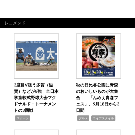
レコメンド
3度目V狙う多賀（滋
秋の日比谷公園に青森
賀）などが8強 全日本
のおいしいものが大集
学童軟式野球大会マク
合 「んめぇ青森フ
ドナルド・トーナメン
ェス」、9月18日から3
トの3回戦
日間
,
,
,
スポーツ
グルメ
ライフスタイル