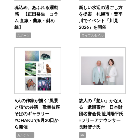
魂込め、あふれる躍動
新しい水辺の過ごし方
感 【正田裕生 コラ
を提案 札幌市・豊平
ム 直線・曲線・斜め
川でイベント「川見
線】
2026」を開催
,
,
スポーツ
ライフスタイル
6人の作家が描く“風景
故人の「想い」かなえ
と猫”の共演 歌舞伎座
る 遺贈寄付 日本財
そばのギャラリー
団名誉会長 笹川陽平氏
YOHAKUで8月20日か
×フリーアナウンサー
ら開催
長野智子氏
,
カルチャー
PR