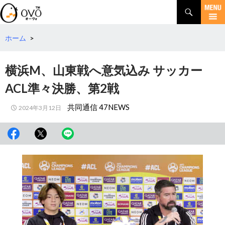
検
索
コ
ン
テ
ホーム
>
ン
ツ
横浜M、山東戦へ意気込み サッカー
へ
移
ACL準々決勝、第2戦
動
共同通信 47NEWS
2024年3月12日