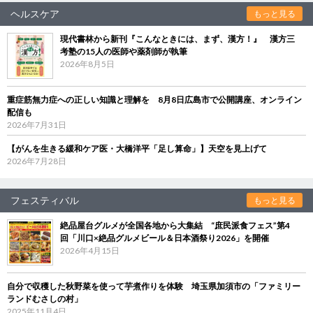
ヘルスケア
もっと見る
現代書林から新刊『こんなときには、まず、漢方！』 漢方三
考塾の15人の医師や薬剤師が執筆
2026年8月5日
重症筋無力症への正しい知識と理解を 8月8日広島市で公開講座、オンライン
配信も
2026年7月31日
【がんを生きる緩和ケア医・大橋洋平「足し算命」】天空を見上げて
2026年7月28日
フェスティバル
もっと見る
絶品屋台グルメが全国各地から大集結 “庶民派食フェス”第4
回「川口×絶品グルメビール＆日本酒祭り2026」を開催
2026年4月15日
自分で収穫した秋野菜を使って芋煮作りを体験 埼玉県加須市の「ファミリー
ランドむさしの村」
2025年11月4日