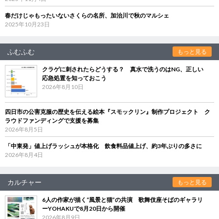
春だけじゃもったいないさくらの名所、加治川で秋のマルシェ
2025年10月23日
ふむふむ
もっと見る
クラゲに刺されたらどうする？ 真水で洗うのはNG、正しい
応急処置を知っておこう
2026年8月10日
四日市の公害克服の歴史を伝える絵本『スモックリン』制作プロジェクト ク
ラウドファンディングで支援を募集
2026年8月5日
「中東発」値上げラッシュが本格化 飲食料品値上げ、約3年ぶりの多さに
2026年8月4日
カルチャー
もっと見る
6人の作家が描く“風景と猫”の共演 歌舞伎座そばのギャラリ
ーYOHAKUで8月20日から開催
2026年8月9日