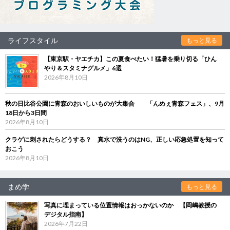
ライフスタイル
もっと見る
【東京駅・ヤエチカ】この夏食べたい！猛暑を乗り切る「ひん
やり＆スタミナグルメ」6選
2026年8月10日
秋の日比谷公園に青森のおいしいものが大集合 「んめぇ青森フェス」、9月
18日から3日間
2026年8月10日
クラゲに刺されたらどうする？ 真水で洗うのはNG、正しい応急処置を知って
おこう
2026年8月10日
まめ学
もっと見る
写真に埋まっている位置情報はおっかないのか 【岡嶋教授の
デジタル指南】
2026年7月22日