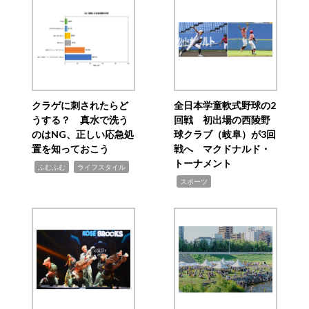
クラゲに刺されたらど
全日本学童軟式野球の2
うする？ 真水で洗う
回戦 初出場の西陵野
のはNG、正しい応急処
球クラブ（岐阜）が3回
置を知っておこう
戦へ マクドナルド・
トーナメント
,
,
ふむふむ
ライフスタイル
,
スポーツ