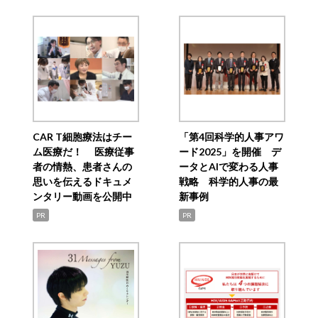
CAR T細胞療法はチー
「第4回科学的人事アワ
ム医療だ！ 医療従事
ード2025」を開催 デ
者の情熱、患者さんの
ータとAIで変わる人事
思いを伝えるドキュメ
戦略 科学的人事の最
ンタリー動画を公開中
新事例
PR
PR