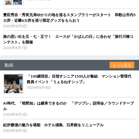
豊臣秀吉・秀長兄弟ゆかりの地を巡るスタンプラリーがスタート 和歌山市内5
カ所・近畿6カ所を巡り限定グッズをもらおう
2026年8月8日
旅の思い出を五・七・五で！ エースが「かばんの日」に合わせ「旅行川柳コ
ンテスト」を開催
2026年8月7日
動画
もっと見る
「100歳現役」目指すシニア1500人が集結 マンション管理代
務員イベント「うぇるねすシップ」
2026年8月4日
AI時代、「暗黙知」は継承できるのか 「デジブレ」説明会／ラウンドテーブ
ル
2026年8月3日
紀伊勝浦の魅力を堪能 ホテル浦島、日昇館をリニューアル
2026年8月3日