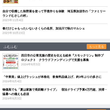
自分で収穫した秋野菜を使って芋煮作りを体験 埼玉県加須市の「ファミリー
ランドむさしの村」
2025年11月4日
春だけじゃもったいないさくらの名所、加治川で秋のマルシェ
2025年10月23日
ふむふむ
もっと見る
四日市の公害克服の歴史を伝える絵本『スモックリン』制作プ
ロジェクト クラウドファンディングで支援を募集
2026年8月5日
「中東発」値上げラッシュが本格化 飲食料品値上げ、約3年ぶりの多さに
2026年8月4日
物価高でも「夏は家族で長距離ドライブ」 宿泊ドライブ予算4万円超、渋滞・
猛暑への備えも必須
2026年8月3日