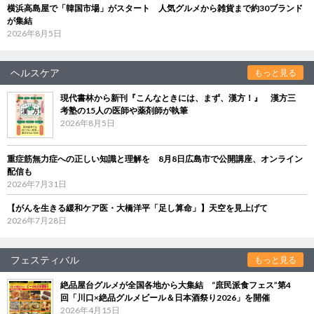
横浜高島屋で「韓国市場」がスタート 人気グルメから雑貨まで約30ブランド
が集結
2026年8月5日
ヘルスケア
もっと見る
現代書林から新刊『こんなときには、まず、漢方！』 漢方三
考塾の15人の医師や薬剤師が執筆
2026年8月5日
重症筋無力症への正しい知識と理解を 8月8日広島市で公開講座、オンライン
配信も
2026年7月31日
【がんを生きる緩和ケア医・大橋洋平「足し算命」】天空を見上げて
2026年7月28日
フェスティバル
もっと見る
絶品屋台グルメが全国各地から大集結 “庶民派食フェス”第4
回「川口×絶品グルメビール＆日本酒祭り2026」を開催
2026年4月15日