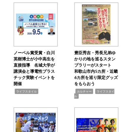
ノーベル賞受賞・白川
豊臣秀吉・秀長兄弟ゆ
英樹博士が小中高生を
かりの地を巡るスタン
直接指導 名城大学が
プラリーがスタート
講演会と導電性プラス
和歌山市内5カ所・近畿
チック実験イベントを
6カ所を巡り限定グッズ
開催
をもらおう
,
,
,
ライフスタイル
カルチャー
ライフスタイ
ル