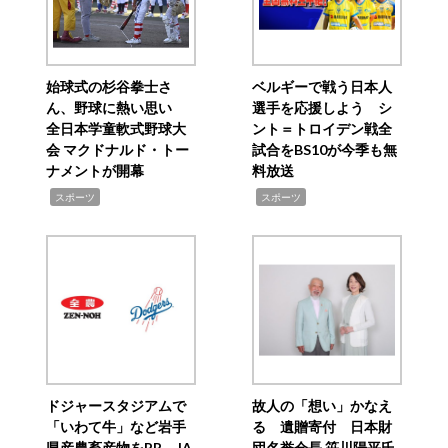
始球式の杉谷拳士さ
ベルギーで戦う日本人
ん、野球に熱い思い
選手を応援しよう シ
全日本学童軟式野球大
ント＝トロイデン戦全
会 マクドナルド・トー
試合をBS10が今季も無
ナメントが開幕
料放送
,
,
スポーツ
スポーツ
ドジャースタジアムで
故人の「想い」かなえ
「いわて牛」など岩手
る 遺贈寄付 日本財
県産農畜産物をPR JA
団名誉会長 笹川陽平氏