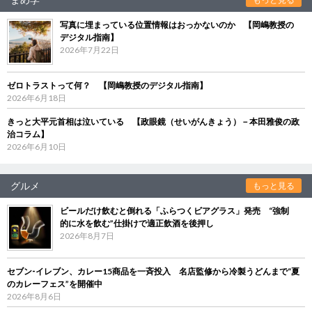
写真に埋まっている位置情報はおっかないのか 【岡嶋教授の
デジタル指南】
2026年7月22日
ゼロトラストって何？ 【岡嶋教授のデジタル指南】
2026年6月18日
きっと大平元首相は泣いている 【政眼鏡（せいがんきょう）－本田雅俊の政
治コラム】
2026年6月10日
グルメ
もっと見る
ビールだけ飲むと倒れる「ふらつくビアグラス」発売 “強制
的に水を飲む”仕掛けで適正飲酒を後押し
2026年8月7日
セブン‐イレブン、カレー15商品を一斉投入 名店監修から冷製うどんまで“夏
のカレーフェス”を開催中
2026年8月6日