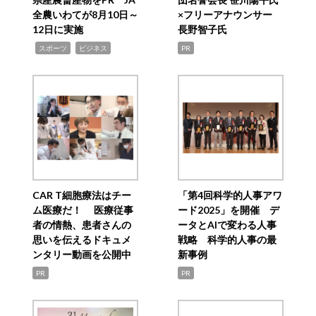
全農いわてが8月10日～
×フリーアナウンサー
12日に実施
長野智子氏
,
,
スポーツ
ビジネス
PR
CAR T細胞療法はチー
「第4回科学的人事アワ
ム医療だ！ 医療従事
ード2025」を開催 デ
者の情熱、患者さんの
ータとAIで変わる人事
思いを伝えるドキュメ
戦略 科学的人事の最
ンタリー動画を公開中
新事例
PR
PR