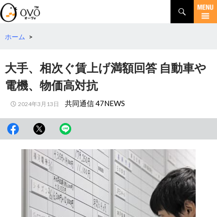
検
索
コ
ン
テ
ホーム
>
ン
ツ
大手、相次ぐ賃上げ満額回答 自動車や
へ
移
電機、物価高対抗
動
共同通信 47NEWS
2024年3月13日