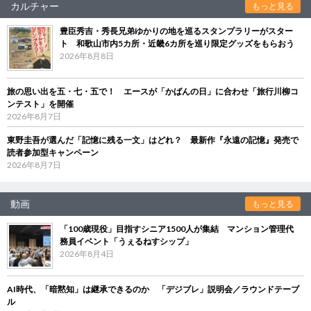
カルチャー
もっと見る
豊臣秀吉・秀長兄弟ゆかりの地を巡るスタンプラリーがスター
ト 和歌山市内5カ所・近畿6カ所を巡り限定グッズをもらおう
2026年8月8日
旅の思い出を五・七・五で！ エースが「かばんの日」に合わせ「旅行川柳コ
ンテスト」を開催
2026年8月7日
東野圭吾が選んだ「記憶に残る一文」はどれ？ 最新作『永遠の記憶』発売で
読者参加型キャンペーン
2026年8月7日
動画
もっと見る
「100歳現役」目指すシニア1500人が集結 マンション管理代
務員イベント「うぇるねすシップ」
2026年8月4日
AI時代、「暗黙知」は継承できるのか 「デジブレ」説明会／ラウンドテーブ
ル