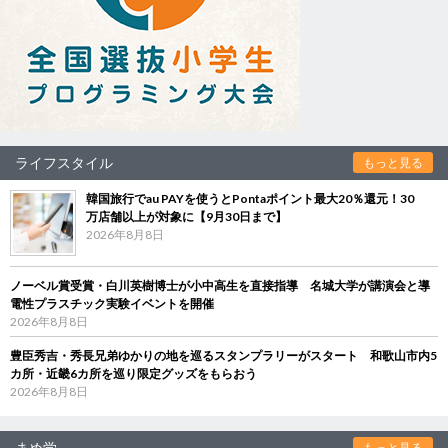
ライフスタイル
もっと見る
韓国旅行でau PAYを使うとPontaポイント最大20％還元！30
万店舗以上が対象に【9月30日まで】
2026年8月8日
ノーベル賞受賞・白川英樹博士が小中高生を直接指導 名城大学が講演会と導
電性プラスチック実験イベントを開催
2026年8月8日
豊臣秀吉・秀長兄弟ゆかりの地を巡るスタンプラリーがスタート 和歌山市内5
カ所・近畿6カ所を巡り限定グッズをもらおう
2026年8月8日
まめ学
もっと見る