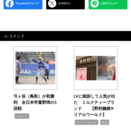
レコメンド
弓ヶ浜（鳥取）が初勝
LVに敗訴して人気が出
利 全日本学童野球の1
た ミルクティーブラ
回戦
ンド 【野村義樹✕
リアルワールド】
,
スポーツ
,
,
ライフスタイル
社会