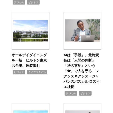
,
,
デジもの
ビジネス
オールデイダイニング
AIは「手段」、最終責
を一新 ヒルトン東京
任は「人間の判断」
お台場、改装進む
「法の支配」という
「傘」で人を守る レ
,
,
ビジネス
ライフスタイル
クシスネクシス・ジャ
パンのパスカル ロズィ
エ社長
,
,
デジもの
ビジネス