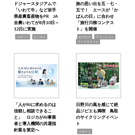
ドジャースタジアムで
旅の思い出を五・七・
「いわて牛」など岩手
五で！ エースが「か
県産農畜産物をPR JA
ばんの日」に合わせ
全農いわてが8月10日～
「旅行川柳コンテス
12日に実施
ト」を開催
,
,
,
,
,
スポーツ
ビジネス
おでかけ
ファッション
ライフスタイル
「人がAIに求めるのは
日野川の風を感じて絶
信頼し相談できるこ
品ジビエも満喫 鳥取
と」 ロジカがAI事業
のサイクリングイベン
者と導入機関の共通指
ト
針案を策定へ
,
スポーツ