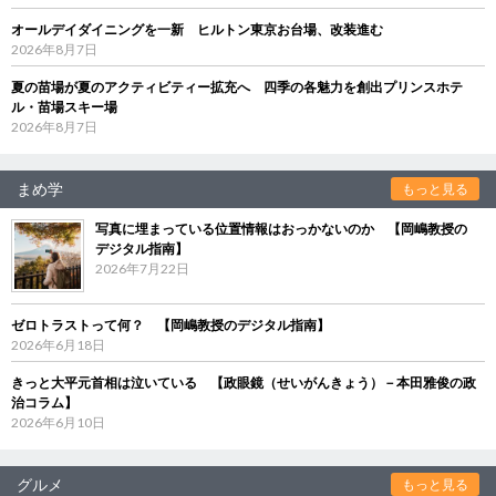
オールデイダイニングを一新 ヒルトン東京お台場、改装進む
2026年8月7日
夏の苗場が夏のアクティビティー拡充へ 四季の各魅力を創出プリンスホテ
ル・苗場スキー場
2026年8月7日
まめ学
もっと見る
写真に埋まっている位置情報はおっかないのか 【岡嶋教授の
デジタル指南】
2026年7月22日
ゼロトラストって何？ 【岡嶋教授のデジタル指南】
2026年6月18日
きっと大平元首相は泣いている 【政眼鏡（せいがんきょう）－本田雅俊の政
治コラム】
2026年6月10日
グルメ
もっと見る