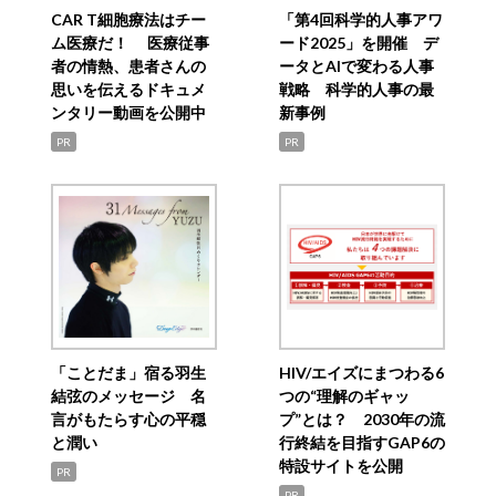
CAR T細胞療法はチー
「第4回科学的人事アワ
ム医療だ！ 医療従事
ード2025」を開催 デ
者の情熱、患者さんの
ータとAIで変わる人事
思いを伝えるドキュメ
戦略 科学的人事の最
ンタリー動画を公開中
新事例
PR
PR
「ことだま」宿る羽生
HIV/エイズにまつわる6
結弦のメッセージ 名
つの“理解のギャッ
言がもたらす心の平穏
プ”とは？ 2030年の流
と潤い
行終結を目指すGAP6の
特設サイトを公開
PR
PR