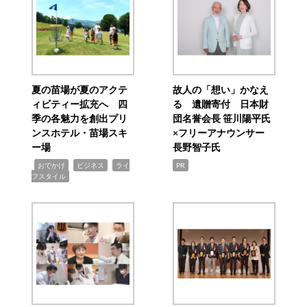
夏の苗場が夏のアクテ
故人の「想い」かなえ
ィビティー拡充へ 四
る 遺贈寄付 日本財
季の各魅力を創出プリ
団名誉会長 笹川陽平氏
ンスホテル・苗場スキ
×フリーアナウンサー
ー場
長野智子氏
,
,
,
おでかけ
ビジネス
ライ
PR
フスタイル