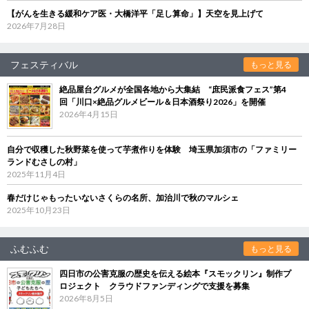
【がんを生きる緩和ケア医・大橋洋平「足し算命」】天空を見上げて
2026年7月28日
フェスティバル
もっと見る
絶品屋台グルメが全国各地から大集結 “庶民派食フェス”第4
回「川口×絶品グルメビール＆日本酒祭り2026」を開催
2026年4月15日
自分で収穫した秋野菜を使って芋煮作りを体験 埼玉県加須市の「ファミリー
ランドむさしの村」
2025年11月4日
春だけじゃもったいないさくらの名所、加治川で秋のマルシェ
2025年10月23日
ふむふむ
もっと見る
四日市の公害克服の歴史を伝える絵本『スモックリン』制作プ
ロジェクト クラウドファンディングで支援を募集
2026年8月5日