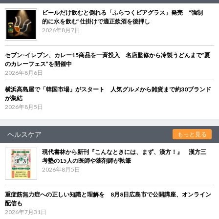
ビールだけ飲むと倒れる「ふらつくビアグラス」発売 “強制
的に水を飲む”仕掛けで適正飲酒を後押し
2026年8月7日
セブン‐イレブン、カレー15商品を一斉投入 名店監修から冷製うどんまで“夏
のカレーフェス”を開催中
2026年8月6日
横浜高島屋で「韓国市場」がスタート 人気グルメから雑貨まで約30ブランド
が集結
2026年8月5日
ヘルスケア
もっと見る
現代書林から新刊『こんなときには、まず、漢方！』 漢方三
考塾の15人の医師や薬剤師が執筆
2026年8月5日
重症筋無力症への正しい知識と理解を 8月8日広島市で公開講座、オンライン
配信も
2026年7月31日