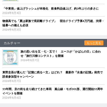
「中東発」値上げラッシュが本格化 飲食料品値上げ、約3年ぶりの多さに
2026年8月4日
物価高でも「夏は家族で長距離ドライブ」 宿泊ドライブ予算4万円超、渋滞・
猛暑への備えも必須
2026年8月3日
カルチャー
もっと見る
旅の思い出を五・七・五で！ エースが「かばんの日」に合わ
せ「旅行川柳コンテスト」を開催
2026年8月7日
東野圭吾が選んだ「記憶に残る一文」はどれ？ 最新作『永遠の記憶』発売で
読者参加型キャンペーン
2026年8月7日
55年間、京の街を走り続けてきた車両 嵐山線・モボ301形、運行開始55周年
イベントを開催
2026年8月6日