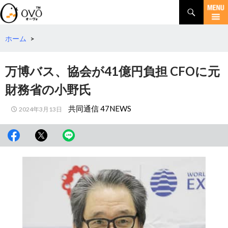
検
索
コ
ン
テ
ホーム
>
ン
ツ
万博バス、協会が41億円負担 CFOに元
へ
移
財務省の小野氏
動
共同通信 47NEWS
2024年3月13日