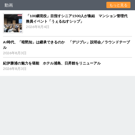
動画
もっと見る
「100歳現役」目指すシニア1500人が集結 マンション管理代
務員イベント「うぇるねすシップ」
2026年8月4日
AI時代、「暗黙知」は継承できるのか 「デジブレ」説明会／ラウンドテーブ
ル
2026年8月3日
紀伊勝浦の魅力を堪能 ホテル浦島、日昇館をリニューアル
2026年8月3日