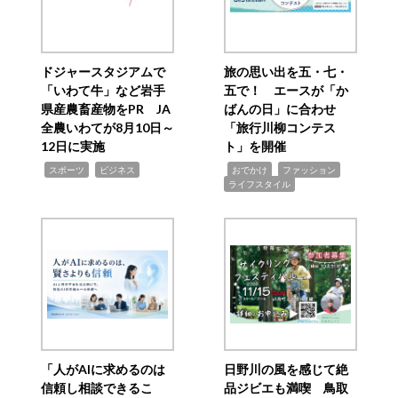
ドジャースタジアムで
旅の思い出を五・七・
「いわて牛」など岩手
五で！ エースが「か
県産農畜産物をPR JA
ばんの日」に合わせ
全農いわてが8月10日～
「旅行川柳コンテス
12日に実施
ト」を開催
,
,
,
,
,
スポーツ
ビジネス
おでかけ
ファッション
ライフスタイル
「人がAIに求めるのは
日野川の風を感じて絶
信頼し相談できるこ
品ジビエも満喫 鳥取