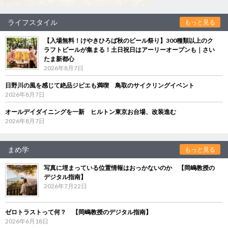
ライフスタイル
もっと見る
【入場無料！けやきひろば秋のビール祭り】300種類以上のク
ラフトビールが集まる！土日祝日はアーリーオープンも｜さい
たま新都心
2026年8月7日
日野川の風を感じて絶品ジビエも満喫 鳥取のサイクリングイベント
2026年8月7日
オールデイダイニングを一新 ヒルトン東京お台場、改装進む
2026年8月7日
まめ学
もっと見る
写真に埋まっている位置情報はおっかないのか 【岡嶋教授の
デジタル指南】
2026年7月22日
ゼロトラストって何？ 【岡嶋教授のデジタル指南】
2026年6月18日