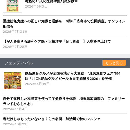
考塾の15人の医師や薬剤師が執筆
2026年8月5日
重症筋無力症への正しい知識と理解を 8月8日広島市で公開講座、オンライン
配信も
2026年7月31日
【がんを生きる緩和ケア医・大橋洋平「足し算命」】天空を見上げて
2026年7月28日
フェスティバル
もっと見る
絶品屋台グルメが全国各地から大集結 “庶民派食フェス”第4
回「川口×絶品グルメビール＆日本酒祭り2026」を開催
2026年4月15日
自分で収穫した秋野菜を使って芋煮作りを体験 埼玉県加須市の「ファミリー
ランドむさしの村」
2025年11月4日
春だけじゃもったいないさくらの名所、加治川で秋のマルシェ
2025年10月23日