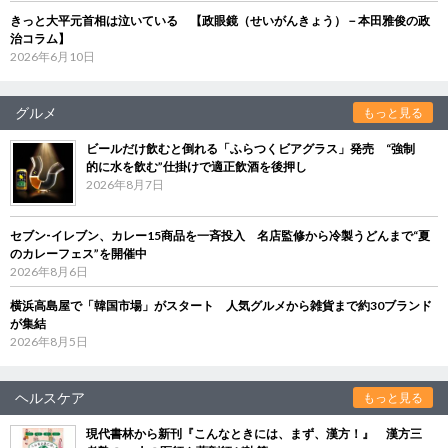
きっと大平元首相は泣いている 【政眼鏡（せいがんきょう）－本田雅俊の政
治コラム】
2026年6月10日
グルメ
もっと見る
ビールだけ飲むと倒れる「ふらつくビアグラス」発売 “強制
的に水を飲む”仕掛けで適正飲酒を後押し
2026年8月7日
セブン‐イレブン、カレー15商品を一斉投入 名店監修から冷製うどんまで“夏
のカレーフェス”を開催中
2026年8月6日
横浜高島屋で「韓国市場」がスタート 人気グルメから雑貨まで約30ブランド
が集結
2026年8月5日
ヘルスケア
もっと見る
現代書林から新刊『こんなときには、まず、漢方！』 漢方三