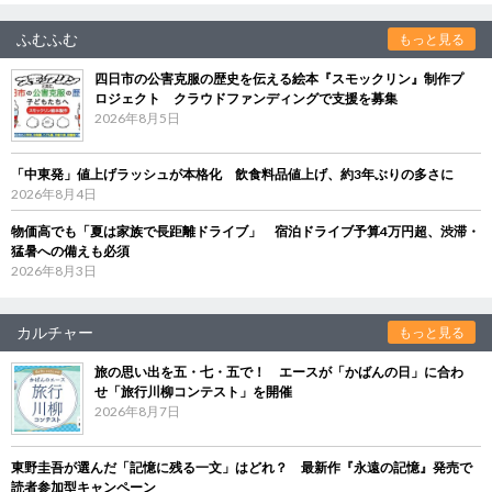
ふむふむ
もっと見る
四日市の公害克服の歴史を伝える絵本『スモックリン』制作プ
ロジェクト クラウドファンディングで支援を募集
2026年8月5日
「中東発」値上げラッシュが本格化 飲食料品値上げ、約3年ぶりの多さに
2026年8月4日
物価高でも「夏は家族で長距離ドライブ」 宿泊ドライブ予算4万円超、渋滞・
猛暑への備えも必須
2026年8月3日
カルチャー
もっと見る
旅の思い出を五・七・五で！ エースが「かばんの日」に合わ
せ「旅行川柳コンテスト」を開催
2026年8月7日
東野圭吾が選んだ「記憶に残る一文」はどれ？ 最新作『永遠の記憶』発売で
読者参加型キャンペーン