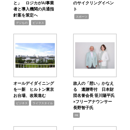
と」 ロジカがAI事業
のサイクリングイベン
者と導入機関の共通指
ト
針案を策定へ
,
スポーツ
,
,
デジもの
ビジネス
オールデイダイニング
故人の「想い」かなえ
を一新 ヒルトン東京
る 遺贈寄付 日本財
お台場、改装進む
団名誉会長 笹川陽平氏
×フリーアナウンサー
,
,
ビジネス
ライフスタイル
長野智子氏
PR