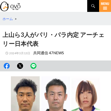
検
索
コ
ン
テ
ホーム
>
ン
ツ
上山ら3人がパリ・パラ内定 アーチェ
へ
移
リー日本代表
動
共同通信 47NEWS
2024年3月13日