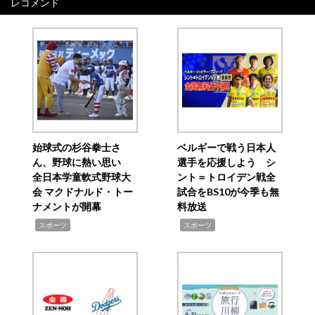
レコメンド
始球式の杉谷拳士さ
ベルギーで戦う日本人
ん、野球に熱い思い
選手を応援しよう シ
全日本学童軟式野球大
ント＝トロイデン戦全
会 マクドナルド・トー
試合をBS10が今季も無
ナメントが開幕
料放送
,
,
スポーツ
スポーツ