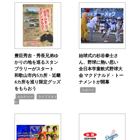
豊臣秀吉・秀長兄弟ゆ
始球式の杉谷拳士さ
かりの地を巡るスタン
ん、野球に熱い思い
プラリーがスタート
全日本学童軟式野球大
和歌山市内5カ所・近畿
会 マクドナルド・トー
6カ所を巡り限定グッズ
ナメントが開幕
をもらおう
,
スポーツ
,
,
カルチャー
ライフスタイ
ル