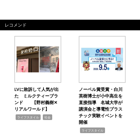
レコメンド
LVに敗訴して人気が出
ノーベル賞受賞・白川
た ミルクティーブラ
英樹博士が小中高生を
ンド 【野村義樹✕
直接指導 名城大学が
リアルワールド】
講演会と導電性プラス
チック実験イベントを
,
,
ライフスタイル
社会
開催
,
ライフスタイル