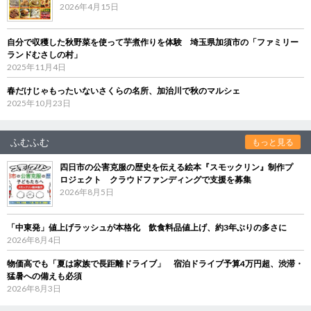
2026年4月15日
自分で収穫した秋野菜を使って芋煮作りを体験 埼玉県加須市の「ファミリー
ランドむさしの村」
2025年11月4日
春だけじゃもったいないさくらの名所、加治川で秋のマルシェ
2025年10月23日
ふむふむ
もっと見る
四日市の公害克服の歴史を伝える絵本『スモックリン』制作プ
ロジェクト クラウドファンディングで支援を募集
2026年8月5日
「中東発」値上げラッシュが本格化 飲食料品値上げ、約3年ぶりの多さに
2026年8月4日
物価高でも「夏は家族で長距離ドライブ」 宿泊ドライブ予算4万円超、渋滞・
猛暑への備えも必須
2026年8月3日