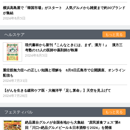
横浜高島屋で「韓国市場」がスタート 人気グルメから雑貨まで約30ブランド
が集結
2026年8月5日
ヘルスケア
もっと見る
現代書林から新刊『こんなときには、まず、漢方！』 漢方三
考塾の15人の医師や薬剤師が執筆
2026年8月5日
重症筋無力症への正しい知識と理解を 8月8日広島市で公開講座、オンライン
配信も
2026年7月31日
【がんを生きる緩和ケア医・大橋洋平「足し算命」】天空を見上げて
2026年7月28日
フェスティバル
もっと見る
絶品屋台グルメが全国各地から大集結 “庶民派食フェス”第4
回「川口×絶品グルメビール＆日本酒祭り2026」を開催