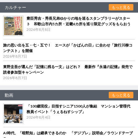
カルチャー
もっと見る
豊臣秀吉・秀長兄弟ゆかりの地を巡るスタンプラリーがスター
ト 和歌山市内5カ所・近畿6カ所を巡り限定グッズをもらおう
2026年8月8日
旅の思い出を五・七・五で！ エースが「かばんの日」に合わせ「旅行川柳コ
ンテスト」を開催
2026年8月7日
東野圭吾が選んだ「記憶に残る一文」はどれ？ 最新作『永遠の記憶』発売で
読者参加型キャンペーン
2026年8月7日
動画
もっと見る
「100歳現役」目指すシニア1500人が集結 マンション管理代
務員イベント「うぇるねすシップ」
2026年8月4日
AI時代、「暗黙知」は継承できるのか 「デジブレ」説明会／ラウンドテーブ