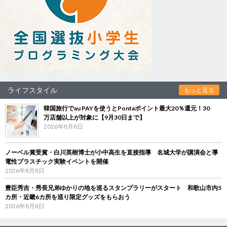
ライフスタイル
もっと見る
韓国旅行でau PAYを使うとPontaポイント最大20％還元！30
万店舗以上が対象に【9月30日まで】
2026年8月8日
ノーベル賞受賞・白川英樹博士が小中高生を直接指導 名城大学が講演会と導
電性プラスチック実験イベントを開催
2026年8月8日
豊臣秀吉・秀長兄弟ゆかりの地を巡るスタンプラリーがスタート 和歌山市内5
カ所・近畿6カ所を巡り限定グッズをもらおう
2026年8月8日