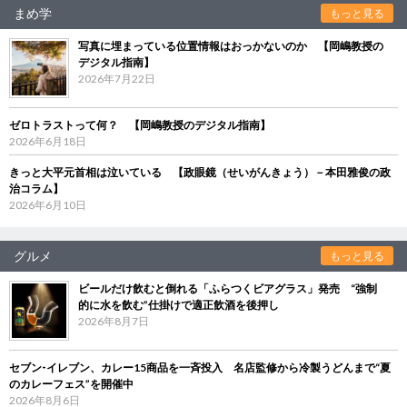
まめ学
もっと見る
写真に埋まっている位置情報はおっかないのか 【岡嶋教授の
デジタル指南】
2026年7月22日
ゼロトラストって何？ 【岡嶋教授のデジタル指南】
2026年6月18日
きっと大平元首相は泣いている 【政眼鏡（せいがんきょう）－本田雅俊の政
治コラム】
2026年6月10日
グルメ
もっと見る
ビールだけ飲むと倒れる「ふらつくビアグラス」発売 “強制
的に水を飲む”仕掛けで適正飲酒を後押し
2026年8月7日
セブン‐イレブン、カレー15商品を一斉投入 名店監修から冷製うどんまで“夏
のカレーフェス”を開催中
2026年8月6日