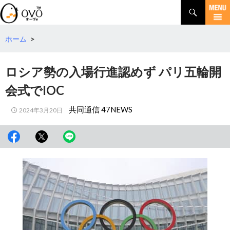
検
索
コ
ン
テ
ホーム
>
ン
ツ
ロシア勢の入場行進認めず パリ五輪開
へ
移
会式でIOC
動
共同通信 47NEWS
2024年3月20日