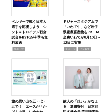
ベルギーで戦う日本人
ドジャースタジアムで
選手を応援しよう シ
「いわて牛」など岩手
ント＝トロイデン戦全
県産農畜産物をPR JA
試合をBS10が今季も無
全農いわてが8月10日～
料放送
12日に実施
,
,
,
スポーツ
スポーツ
ビジネス
旅の思い出を五・七・
故人の「想い」かなえ
五で！ エースが「か
る 遺贈寄付 日本財
ばんの日」に合わせ
団名誉会長 笹川陽平氏