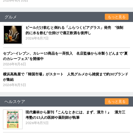
2026年6月10日
グルメ
もっと見る
ビールだけ飲むと倒れる「ふらつくビアグラス」発売 “強制
的に水を飲む”仕掛けで適正飲酒を後押し
2026年8月7日
セブン‐イレブン、カレー15商品を一斉投入 名店監修から冷製うどんまで“夏
のカレーフェス”を開催中
2026年8月6日
横浜高島屋で「韓国市場」がスタート 人気グルメから雑貨まで約30ブランド
が集結
2026年8月5日
ヘルスケア
もっと見る
現代書林から新刊『こんなときには、まず、漢方！』 漢方三
考塾の15人の医師や薬剤師が執筆
2026年8月5日