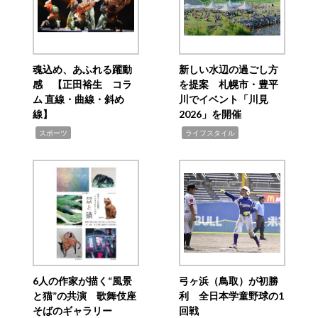
魂込め、あふれる躍動
新しい水辺の過ごし方
感 【正田裕生 コラ
を提案 札幌市・豊平
ム 直線・曲線・斜め
川でイベント「川見
線】
2026」を開催
,
,
スポーツ
ライフスタイル
6人の作家が描く“風景
弓ヶ浜（鳥取）が初勝
と猫”の共演 歌舞伎座
利 全日本学童野球の1
そばのギャラリー
回戦