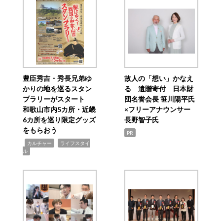
豊臣秀吉・秀長兄弟ゆ
故人の「想い」かなえ
かりの地を巡るスタン
る 遺贈寄付 日本財
プラリーがスタート
団名誉会長 笹川陽平氏
和歌山市内5カ所・近畿
×フリーアナウンサー
6カ所を巡り限定グッズ
長野智子氏
をもらおう
PR
,
,
カルチャー
ライフスタイ
ル