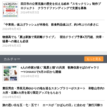
四日市の公害克服の歴史を伝える絵本『スモックリン』制作プ
ロジェクト クラウドファンディングで支援を募集
2026年8月5日
「中東発」値上げラッシュが本格化 飲食料品値上げ、約3年ぶりの多さに
2026年8月4日
物価高でも「夏は家族で長距離ドライブ」 宿泊ドライブ予算4万円超、渋滞・
猛暑への備えも必須
2026年8月3日
カルチャー
もっと見る
6人の作家が描く“風景と猫”の共演 歌舞伎座そばのギャラリ
ーYOHAKUで8月20日から開催
2026年8月9日
豊臣秀吉・秀長兄弟ゆかりの地を巡るスタンプラリーがスタート 和歌山市内5
カ所・近畿6カ所を巡り限定グッズをもらおう
2026年8月8日
旅の思い出を五・七・五で！ エースが「かばんの日」に合わせ「旅行川柳コ