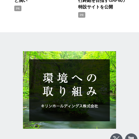
と潤い
行終結を目指すGAP6の
特設サイトを公開
PR
PR