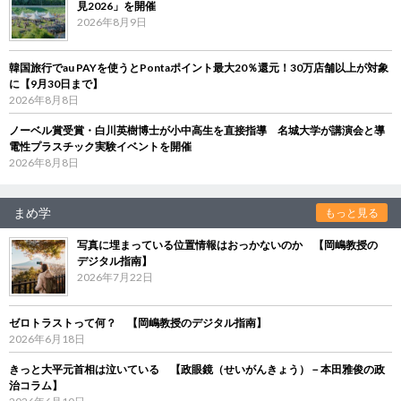
見2026」を開催
2026年8月9日
韓国旅行でau PAYを使うとPontaポイント最大20％還元！30万店舗以上が対象
に【9月30日まで】
2026年8月8日
ノーベル賞受賞・白川英樹博士が小中高生を直接指導 名城大学が講演会と導
電性プラスチック実験イベントを開催
2026年8月8日
まめ学
もっと見る
写真に埋まっている位置情報はおっかないのか 【岡嶋教授の
デジタル指南】
2026年7月22日
ゼロトラストって何？ 【岡嶋教授のデジタル指南】
2026年6月18日
きっと大平元首相は泣いている 【政眼鏡（せいがんきょう）－本田雅俊の政
治コラム】