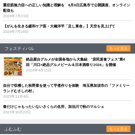
重症筋無力症への正しい知識と理解を 8月8日広島市で公開講座、オンライン
配信も
2026年7月31日
【がんを生きる緩和ケア医・大橋洋平「足し算命」】天空を見上げて
2026年7月28日
フェスティバル
もっと見る
絶品屋台グルメが全国各地から大集結 “庶民派食フェス”第4
回「川口×絶品グルメビール＆日本酒祭り2026」を開催
2026年4月15日
自分で収穫した秋野菜を使って芋煮作りを体験 埼玉県加須市の「ファミリー
ランドむさしの村」
2025年11月4日
春だけじゃもったいないさくらの名所、加治川で秋のマルシェ
2025年10月23日
ふむふむ
もっと見る