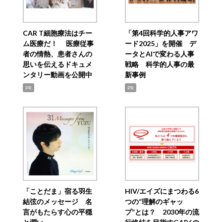
CAR T細胞療法はチー
「第4回科学的人事アワ
ム医療だ！ 医療従事
ード2025」を開催 デ
者の情熱、患者さんの
ータとAIで変わる人事
思いを伝えるドキュメ
戦略 科学的人事の最
ンタリー動画を公開中
新事例
PR
PR
「ことだま」宿る羽生
HIV/エイズにまつわる6
結弦のメッセージ 名
つの“理解のギャッ
言がもたらす心の平穏
プ”とは？ 2030年の流