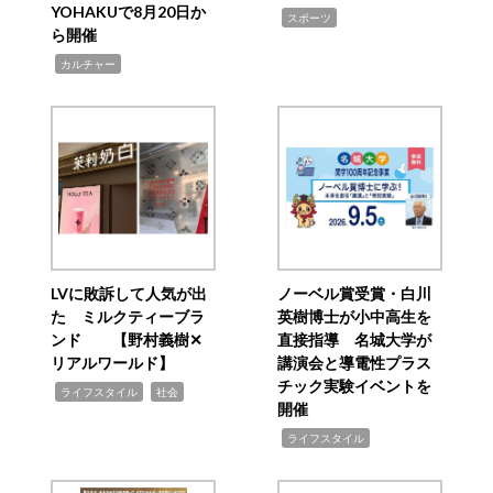
YOHAKUで8月20日か
,
スポーツ
ら開催
,
カルチャー
LVに敗訴して人気が出
ノーベル賞受賞・白川
た ミルクティーブラ
英樹博士が小中高生を
ンド 【野村義樹✕
直接指導 名城大学が
リアルワールド】
講演会と導電性プラス
チック実験イベントを
,
,
ライフスタイル
社会
開催
,
ライフスタイル