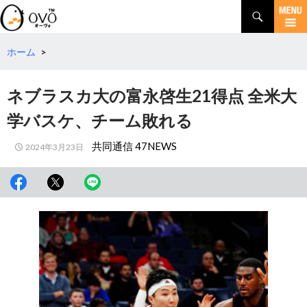
検
索
コ
ン
テ
ホーム
>
ン
ツ
ネブラスカ大の富永啓生21得点 全米大
へ
移
学バスケ、チーム敗れる
動
共同通信 47NEWS
2024年3月23日