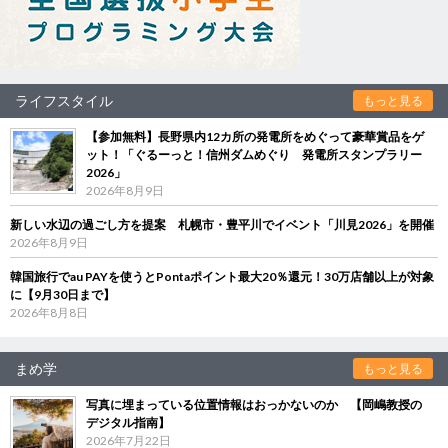
ライフスタイル
もっと見る
【参加無料】長野県内12カ所の発電所をめぐって豪華賞品をゲ
ット！「ぐるーっと！信州ダムめぐり 発電所スタンプラリー
2026」
2026年8月9日
新しい水辺の過ごし方を提案 札幌市・豊平川でイベント「川見2026」を開催
2026年8月9日
韓国旅行でau PAYを使うとPontaポイント最大20％還元！30万店舗以上が対象
に【9月30日まで】
2026年8月8日
まめ学
もっと見る
写真に埋まっている位置情報はおっかないのか 【岡嶋教授の
デジタル指南】
2026年7月22日