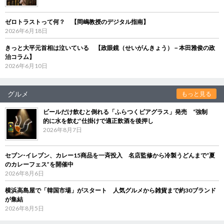
ゼロトラストって何？ 【岡嶋教授のデジタル指南】
2026年6月18日
きっと大平元首相は泣いている 【政眼鏡（せいがんきょう）－本田雅俊の政
治コラム】
2026年6月10日
グルメ
もっと見る
ビールだけ飲むと倒れる「ふらつくビアグラス」発売 “強制
的に水を飲む”仕掛けで適正飲酒を後押し
2026年8月7日
セブン‐イレブン、カレー15商品を一斉投入 名店監修から冷製うどんまで“夏
のカレーフェス”を開催中
2026年8月6日
横浜高島屋で「韓国市場」がスタート 人気グルメから雑貨まで約30ブランド
が集結
2026年8月5日