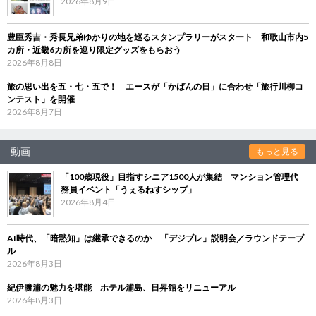
2026年8月9日
豊臣秀吉・秀長兄弟ゆかりの地を巡るスタンプラリーがスタート 和歌山市内5
カ所・近畿6カ所を巡り限定グッズをもらおう
2026年8月8日
旅の思い出を五・七・五で！ エースが「かばんの日」に合わせ「旅行川柳コ
ンテスト」を開催
2026年8月7日
動画
もっと見る
「100歳現役」目指すシニア1500人が集結 マンション管理代
務員イベント「うぇるねすシップ」
2026年8月4日
AI時代、「暗黙知」は継承できるのか 「デジブレ」説明会／ラウンドテーブ
ル
2026年8月3日
紀伊勝浦の魅力を堪能 ホテル浦島、日昇館をリニューアル
2026年8月3日