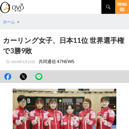
検
索
コ
ン
テ
ホーム
>
ン
ツ
カーリング女子、日本11位 世界選手権
へ
移
で3勝9敗
動
共同通信 47NEWS
2024年3月23日