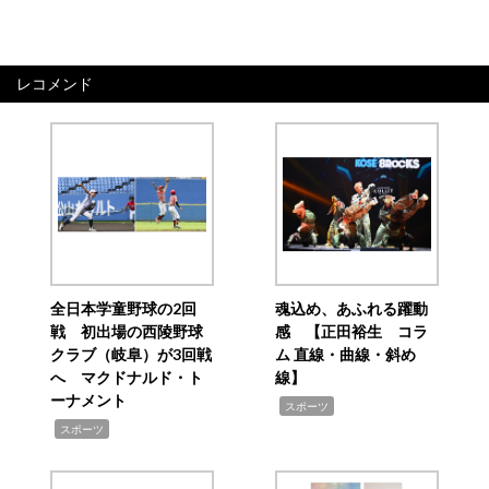
レコメンド
全日本学童野球の2回
魂込め、あふれる躍動
戦 初出場の西陵野球
感 【正田裕生 コラ
クラブ（岐阜）が3回戦
ム 直線・曲線・斜め
へ マクドナルド・ト
線】
ーナメント
,
スポーツ
,
スポーツ