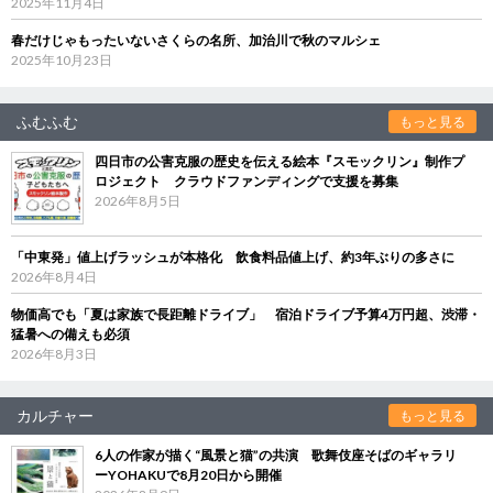
2025年11月4日
春だけじゃもったいないさくらの名所、加治川で秋のマルシェ
2025年10月23日
ふむふむ
もっと見る
四日市の公害克服の歴史を伝える絵本『スモックリン』制作プ
ロジェクト クラウドファンディングで支援を募集
2026年8月5日
「中東発」値上げラッシュが本格化 飲食料品値上げ、約3年ぶりの多さに
2026年8月4日
物価高でも「夏は家族で長距離ドライブ」 宿泊ドライブ予算4万円超、渋滞・
猛暑への備えも必須
2026年8月3日
カルチャー
もっと見る
6人の作家が描く“風景と猫”の共演 歌舞伎座そばのギャラリ
ーYOHAKUで8月20日から開催