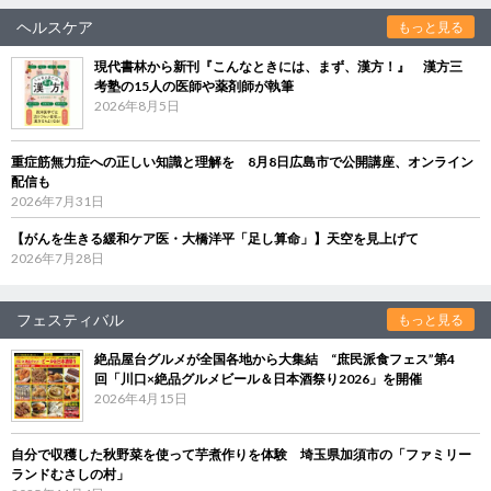
ヘルスケア
もっと見る
現代書林から新刊『こんなときには、まず、漢方！』 漢方三
考塾の15人の医師や薬剤師が執筆
2026年8月5日
重症筋無力症への正しい知識と理解を 8月8日広島市で公開講座、オンライン
配信も
2026年7月31日
【がんを生きる緩和ケア医・大橋洋平「足し算命」】天空を見上げて
2026年7月28日
フェスティバル
もっと見る
絶品屋台グルメが全国各地から大集結 “庶民派食フェス”第4
回「川口×絶品グルメビール＆日本酒祭り2026」を開催
2026年4月15日
自分で収穫した秋野菜を使って芋煮作りを体験 埼玉県加須市の「ファミリー
ランドむさしの村」