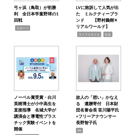
弓ヶ浜（鳥取）が初勝
LVに敗訴して人気が出
利 全日本学童野球の1
た ミルクティーブラ
回戦
ンド 【野村義樹✕
リアルワールド】
,
スポーツ
,
,
ライフスタイル
社会
ノーベル賞受賞・白川
故人の「想い」かなえ
英樹博士が小中高生を
る 遺贈寄付 日本財
直接指導 名城大学が
団名誉会長 笹川陽平氏
講演会と導電性プラス
×フリーアナウンサー
チック実験イベントを
長野智子氏
開催
PR