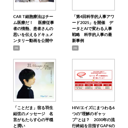
CAR T細胞療法はチー
「第4回科学的人事アワ
ム医療だ！ 医療従事
ード2025」を開催 デ
者の情熱、患者さんの
ータとAIで変わる人事
思いを伝えるドキュメ
戦略 科学的人事の最
ンタリー動画を公開中
新事例
PR
PR
「ことだま」宿る羽生
HIV/エイズにまつわる6
結弦のメッセージ 名
つの“理解のギャッ
言がもたらす心の平穏
プ”とは？ 2030年の流
と潤い
行終結を目指すGAP6の