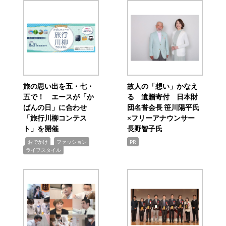
旅の思い出を五・七・
故人の「想い」かなえ
五で！ エースが「か
る 遺贈寄付 日本財
ばんの日」に合わせ
団名誉会長 笹川陽平氏
「旅行川柳コンテス
×フリーアナウンサー
ト」を開催
長野智子氏
,
,
,
おでかけ
ファッション
PR
ライフスタイル