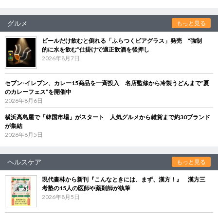
グルメ
もっと見る
ビールだけ飲むと倒れる「ふらつくビアグラス」発売 “強制
的に水を飲む”仕掛けで適正飲酒を後押し
2026年8月7日
セブン‐イレブン、カレー15商品を一斉投入 名店監修から冷製うどんまで“夏
のカレーフェス”を開催中
2026年8月6日
横浜高島屋で「韓国市場」がスタート 人気グルメから雑貨まで約30ブランド
が集結
2026年8月5日
ヘルスケア
もっと見る
現代書林から新刊『こんなときには、まず、漢方！』 漢方三
考塾の15人の医師や薬剤師が執筆
2026年8月5日