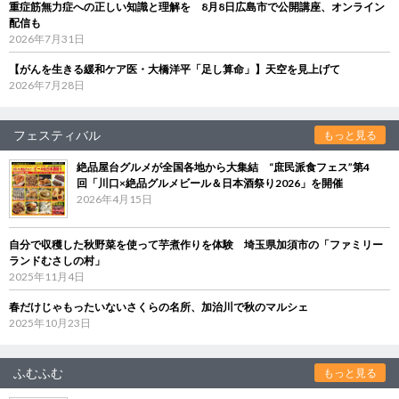
重症筋無力症への正しい知識と理解を 8月8日広島市で公開講座、オンライン
配信も
2026年7月31日
【がんを生きる緩和ケア医・大橋洋平「足し算命」】天空を見上げて
2026年7月28日
フェスティバル
もっと見る
絶品屋台グルメが全国各地から大集結 “庶民派食フェス”第4
回「川口×絶品グルメビール＆日本酒祭り2026」を開催
2026年4月15日
自分で収穫した秋野菜を使って芋煮作りを体験 埼玉県加須市の「ファミリー
ランドむさしの村」
2025年11月4日
春だけじゃもったいないさくらの名所、加治川で秋のマルシェ
2025年10月23日
ふむふむ
もっと見る