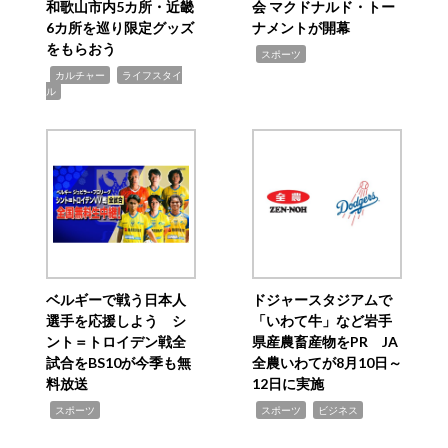
和歌山市内5カ所・近畿
会 マクドナルド・トー
6カ所を巡り限定グッズ
ナメントが開幕
をもらおう
,
スポーツ
,
,
カルチャー
ライフスタイ
ル
ベルギーで戦う日本人
ドジャースタジアムで
選手を応援しよう シ
「いわて牛」など岩手
ント＝トロイデン戦全
県産農畜産物をPR JA
試合をBS10が今季も無
全農いわてが8月10日～
料放送
12日に実施
,
,
,
スポーツ
スポーツ
ビジネス