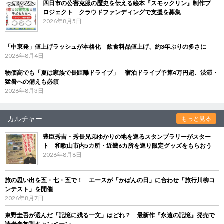
四日市の公害克服の歴史を伝える絵本『スモックリン』制作プ
ロジェクト クラウドファンディングで支援を募集
2026年8月5日
「中東発」値上げラッシュが本格化 飲食料品値上げ、約3年ぶりの多さに
2026年8月4日
物価高でも「夏は家族で長距離ドライブ」 宿泊ドライブ予算4万円超、渋滞・
猛暑への備えも必須
2026年8月3日
カルチャー
もっと見る
豊臣秀吉・秀長兄弟ゆかりの地を巡るスタンプラリーがスター
ト 和歌山市内5カ所・近畿6カ所を巡り限定グッズをもらおう
2026年8月8日
旅の思い出を五・七・五で！ エースが「かばんの日」に合わせ「旅行川柳コ
ンテスト」を開催
2026年8月7日
東野圭吾が選んだ「記憶に残る一文」はどれ？ 最新作『永遠の記憶』発売で