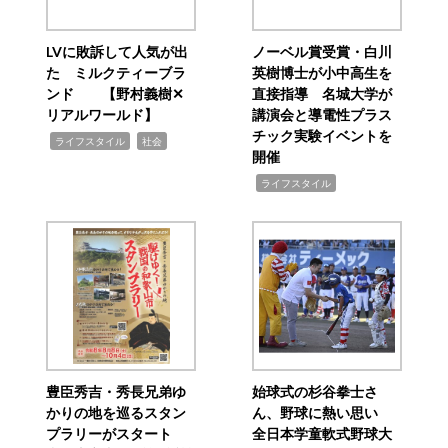
LVに敗訴して人気が出
ノーベル賞受賞・白川
た ミルクティーブラ
英樹博士が小中高生を
ンド 【野村義樹✕
直接指導 名城大学が
リアルワールド】
講演会と導電性プラス
チック実験イベントを
,
,
ライフスタイル
社会
開催
,
ライフスタイル
豊臣秀吉・秀長兄弟ゆ
始球式の杉谷拳士さ
かりの地を巡るスタン
ん、野球に熱い思い
プラリーがスタート
全日本学童軟式野球大