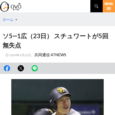
検
索
コ
ン
テ
ホーム
>
ン
ツ
ソ5―1広（23日） スチュワートが5回
へ
移
無失点
動
共同通信 47NEWS
2024年3月23日