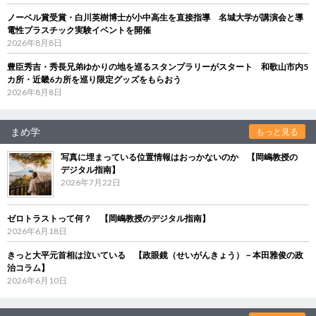
ノーベル賞受賞・白川英樹博士が小中高生を直接指導 名城大学が講演会と導
電性プラスチック実験イベントを開催
2026年8月8日
豊臣秀吉・秀長兄弟ゆかりの地を巡るスタンプラリーがスタート 和歌山市内5
カ所・近畿6カ所を巡り限定グッズをもらおう
2026年8月8日
まめ学
もっと見る
写真に埋まっている位置情報はおっかないのか 【岡嶋教授の
デジタル指南】
2026年7月22日
ゼロトラストって何？ 【岡嶋教授のデジタル指南】
2026年6月18日
きっと大平元首相は泣いている 【政眼鏡（せいがんきょう）－本田雅俊の政
治コラム】
2026年6月10日