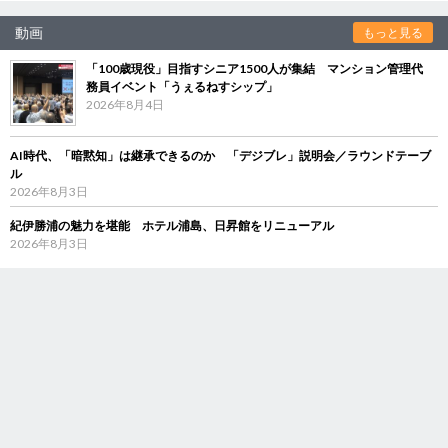
動画
もっと見る
「100歳現役」目指すシニア1500人が集結 マンション管理代
務員イベント「うぇるねすシップ」
2026年8月4日
AI時代、「暗黙知」は継承できるのか 「デジブレ」説明会／ラウンドテーブ
ル
2026年8月3日
紀伊勝浦の魅力を堪能 ホテル浦島、日昇館をリニューアル
2026年8月3日