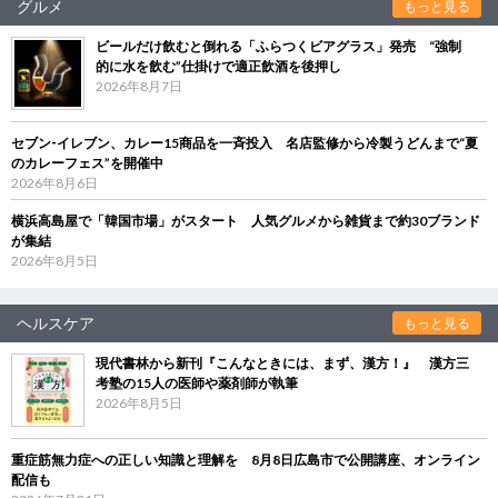
グルメ
もっと見る
ビールだけ飲むと倒れる「ふらつくビアグラス」発売 “強制
的に水を飲む”仕掛けで適正飲酒を後押し
2026年8月7日
セブン‐イレブン、カレー15商品を一斉投入 名店監修から冷製うどんまで“夏
のカレーフェス”を開催中
2026年8月6日
横浜高島屋で「韓国市場」がスタート 人気グルメから雑貨まで約30ブランド
が集結
2026年8月5日
ヘルスケア
もっと見る
現代書林から新刊『こんなときには、まず、漢方！』 漢方三
考塾の15人の医師や薬剤師が執筆
2026年8月5日
重症筋無力症への正しい知識と理解を 8月8日広島市で公開講座、オンライン
配信も