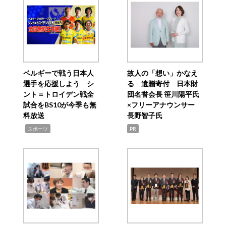
ベルギーで戦う日本人
故人の「想い」かなえ
選手を応援しよう シ
る 遺贈寄付 日本財
ント＝トロイデン戦全
団名誉会長 笹川陽平氏
試合をBS10が今季も無
×フリーアナウンサー
料放送
長野智子氏
,
スポーツ
PR