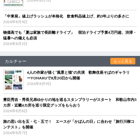
2026年8月5日
「中東発」値上げラッシュが本格化 飲食料品値上げ、約3年ぶりの多さに
2026年8月4日
物価高でも「夏は家族で長距離ドライブ」 宿泊ドライブ予算4万円超、渋滞・
猛暑への備えも必須
2026年8月3日
カルチャー
もっと見る
6人の作家が描く“風景と猫”の共演 歌舞伎座そばのギャラリ
ーYOHAKUで8月20日から開催
2026年8月9日
豊臣秀吉・秀長兄弟ゆかりの地を巡るスタンプラリーがスタート 和歌山市内5
カ所・近畿6カ所を巡り限定グッズをもらおう
2026年8月8日
旅の思い出を五・七・五で！ エースが「かばんの日」に合わせ「旅行川柳コ
ンテスト」を開催
2026年8月7日