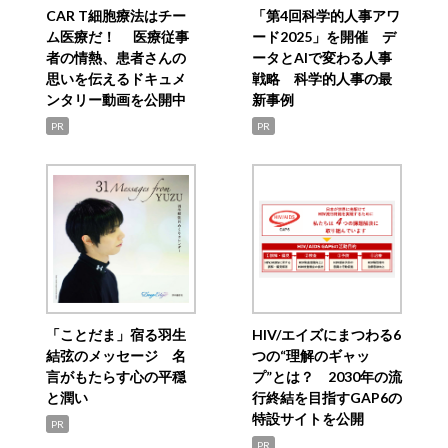
CAR T細胞療法はチー
「第4回科学的人事アワ
ム医療だ！ 医療従事
ード2025」を開催 デ
者の情熱、患者さんの
ータとAIで変わる人事
思いを伝えるドキュメ
戦略 科学的人事の最
ンタリー動画を公開中
新事例
PR
PR
「ことだま」宿る羽生
HIV/エイズにまつわる6
結弦のメッセージ 名
つの“理解のギャッ
言がもたらす心の平穏
プ”とは？ 2030年の流
と潤い
行終結を目指すGAP6の
特設サイトを公開
PR
PR