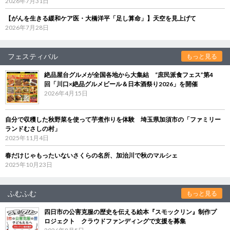
2026年7月31日
【がんを生きる緩和ケア医・大橋洋平「足し算命」】天空を見上げて
2026年7月28日
フェスティバル
もっと見る
絶品屋台グルメが全国各地から大集結 “庶民派食フェス”第4
回「川口×絶品グルメビール＆日本酒祭り2026」を開催
2026年4月15日
自分で収穫した秋野菜を使って芋煮作りを体験 埼玉県加須市の「ファミリー
ランドむさしの村」
2025年11月4日
春だけじゃもったいないさくらの名所、加治川で秋のマルシェ
2025年10月23日
ふむふむ
もっと見る
四日市の公害克服の歴史を伝える絵本『スモックリン』制作プ
ロジェクト クラウドファンディングで支援を募集