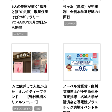
6人の作家が描く“風景
弓ヶ浜（鳥取）が初勝
と猫”の共演 歌舞伎座
利 全日本学童野球の1
そばのギャラリー
回戦
YOHAKUで8月20日か
,
スポーツ
ら開催
,
カルチャー
LVに敗訴して人気が出
ノーベル賞受賞・白川
た ミルクティーブラ
英樹博士が小中高生を
ンド 【野村義樹✕
直接指導 名城大学が
リアルワールド】
講演会と導電性プラス
チック実験イベントを
,
,
ライフスタイル
社会