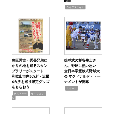
開催
,
ライフスタイル
豊臣秀吉・秀長兄弟ゆ
始球式の杉谷拳士さ
かりの地を巡るスタン
ん、野球に熱い思い
プラリーがスタート
全日本学童軟式野球大
和歌山市内5カ所・近畿
会 マクドナルド・トー
6カ所を巡り限定グッズ
ナメントが開幕
をもらおう
,
スポーツ
,
,
カルチャー
ライフスタイ
ル