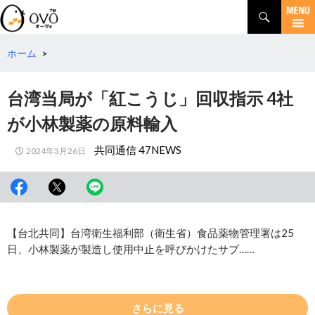
検
索
コ
ン
テ
ホーム
>
ン
ツ
台湾当局が「紅こうじ」回収指示 4社
へ
移
が小林製薬の原料輸入
動
共同通信 47NEWS
2024年3月26日
【台北共同】台湾衛生福利部（衛生省）食品薬物管理署は25
日、小林製薬が製造し使用中止を呼びかけたサプ……
さらに見る