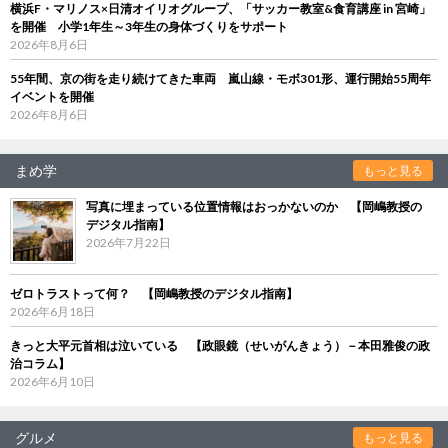
横浜F・マリノス×日清オイリオグループ、「サッカー教室&食育講座 in 宮崎」
を開催 小学1年生～3年生の身体づくりをサポート
2026年8月6日
55年間、京の街を走り続けてきた車両 嵐山線・モボ301形、運行開始55周年
イベントを開催
2026年8月6日
まめ学
もっと見る
写真に埋まっている位置情報はおっかないのか 【岡嶋教授の
デジタル指南】
2026年7月22日
ゼロトラストって何？ 【岡嶋教授のデジタル指南】
2026年6月18日
きっと大平元首相は泣いている 【政眼鏡（せいがんきょう）－本田雅俊の政
治コラム】
2026年6月10日
グルメ
もっと見る