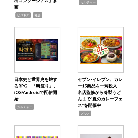
出コンソーシアム」参
,
カルチャー
画
,
,
ビジネス
社会
日本史と世界史を旅す
セブン‐イレブン、カレ
るRPG 「時渡り」、
ー15商品を一斉投入
iOS/Androidで配信開
名店監修から冷製うど
始
んまで“夏のカレーフェ
ス”を開催中
,
カルチャー
,
グルメ