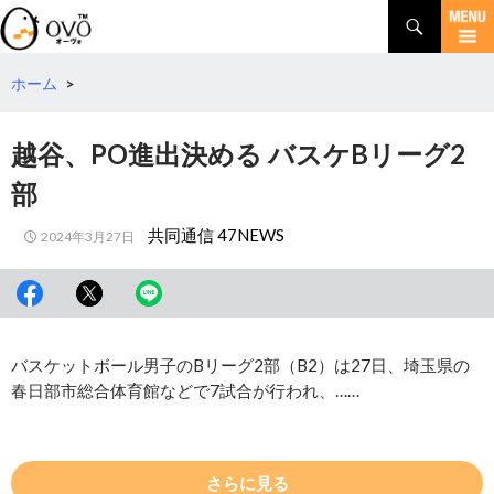
検
索
コ
ン
テ
ホーム
>
ン
ツ
越谷、PO進出決める バスケBリーグ2
へ
移
部
動
共同通信 47NEWS
2024年3月27日
バスケットボール男子のBリーグ2部（B2）は27日、埼玉県の
春日部市総合体育館などで7試合が行われ、……
さらに見る