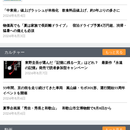
「中東発」値上げラッシュが本格化 飲食料品値上げ、約3年ぶりの多さに
2026年8月4日
物価高でも「夏は家族で長距離ドライブ」 宿泊ドライブ予算4万円超、渋滞・
猛暑への備えも必須
2026年8月3日
カルチャー
もっと見る
東野圭吾が選んだ「記憶に残る一文」はどれ？ 最新作『永遠
の記憶』発売で読者参加型キャンペーン
2026年8月7日
55年間、京の街を走り続けてきた車両 嵐山線・モボ301形、運行開始55周年
イベントを開催
2026年8月6日
夏季企画展「秀吉・秀長と和歌山」 和歌山市立博物館で8月8日から
2026年8月6日
動画
もっと見る