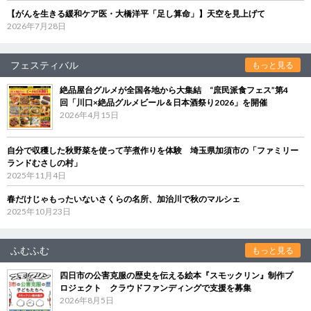
【がんを生きる緩和ケア医・大橋洋平「足し算命」】天空を見上げて
2026年7月28日
フェスティバル
もっと見る
絶品屋台グルメが全国各地から大集結 “庶民派食フェス”第4
回「川口×絶品グルメビール＆日本酒祭り2026」を開催
2026年4月15日
自分で収穫した秋野菜を使って芋煮作りを体験 埼玉県加須市の「ファミリー
ランドむさしの村」
2025年11月4日
春だけじゃもったいないさくらの名所、加治川で秋のマルシェ
2025年10月23日
ふむふむ
もっと見る
四日市の公害克服の歴史を伝える絵本『スモックリン』制作プ
ロジェクト クラウドファンディングで支援を募集
2026年8月5日