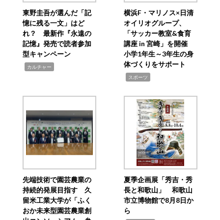
東野圭吾が選んだ「記
横浜F・マリノス×日清
憶に残る一文」はど
オイリオグループ、
れ？ 最新作『永遠の
「サッカー教室&食育
記憶』発売で読者参加
講座 in 宮崎」を開催
型キャンペーン
小学1年生～3年生の身
体づくりをサポート
,
カルチャー
,
スポーツ
先端技術で園芸農業の
夏季企画展「秀吉・秀
持続的発展目指す 久
長と和歌山」 和歌山
留米工業大学が「ふく
市立博物館で8月8日か
おか未来型園芸農業創
ら