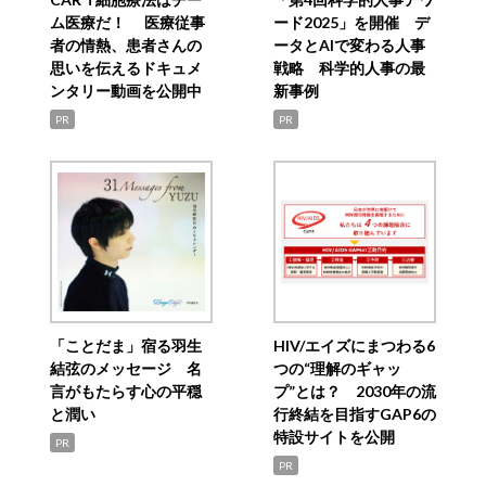
ム医療だ！ 医療従事
ード2025」を開催 デ
者の情熱、患者さんの
ータとAIで変わる人事
思いを伝えるドキュメ
戦略 科学的人事の最
ンタリー動画を公開中
新事例
PR
PR
「ことだま」宿る羽生
HIV/エイズにまつわる6
結弦のメッセージ 名
つの“理解のギャッ
言がもたらす心の平穏
プ”とは？ 2030年の流
と潤い
行終結を目指すGAP6の
特設サイトを公開
PR
PR