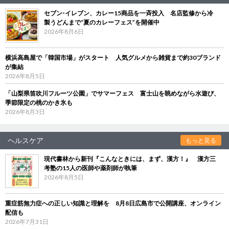
セブン‐イレブン、カレー15商品を一斉投入 名店監修から冷
製うどんまで“夏のカレーフェス”を開催中
2026年8月6日
横浜高島屋で「韓国市場」がスタート 人気グルメから雑貨まで約30ブランド
が集結
2026年8月5日
「山梨県笛吹川フルーツ公園」でサマーフェス 富士山を眺めながら水遊び、
季節限定の桃のかき氷も
2026年8月3日
ヘルスケア
もっと見る
現代書林から新刊『こんなときには、まず、漢方！』 漢方三
考塾の15人の医師や薬剤師が執筆
2026年8月5日
重症筋無力症への正しい知識と理解を 8月8日広島市で公開講座、オンライン
配信も
2026年7月31日