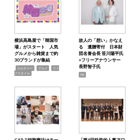
横浜高島屋で「韓国市
故人の「想い」かなえ
場」がスタート 人気
る 遺贈寄付 日本財
グルメから雑貨まで約
団名誉会長 笹川陽平氏
30ブランドが集結
×フリーアナウンサー
長野智子氏
,
,
,
カルチャー
グルメ
ライ
フスタイル
PR
CAR T細胞療法はチー
「第4回科学的人事アワ