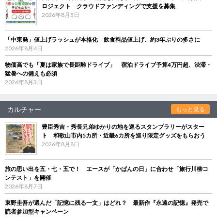
ロジェクト クラウドファンディングで支援を募集
2026年8月5日
「中東発」値上げラッシュが本格化 飲食料品値上げ、約3年ぶりの多さに
2026年8月4日
物価高でも「夏は家族で長距離ドライブ」 宿泊ドライブ予算4万円超、渋滞・
猛暑への備えも必須
2026年8月3日
カルチャー
もっと見る
豊臣秀吉・秀長兄弟ゆかりの地を巡るスタンプラリーがスター
ト 和歌山市内5カ所・近畿6カ所を巡り限定グッズをもらおう
2026年8月8日
旅の思い出を五・七・五で！ エースが「かばんの日」に合わせ「旅行川柳コ
ンテスト」を開催
2026年8月7日
東野圭吾が選んだ「記憶に残る一文」はどれ？ 最新作『永遠の記憶』発売で
読者参加型キャンペーン