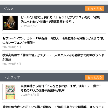
グルメ
もっと見る
ビールだけ飲むと倒れる「ふらつくビアグラス」発売 “強制
的に水を飲む”仕掛けで適正飲酒を後押し
2026年8月7日
セブン‐イレブン、カレー15商品を一斉投入 名店監修から冷製うどんまで“夏
のカレーフェス”を開催中
2026年8月6日
横浜高島屋で「韓国市場」がスタート 人気グルメから雑貨まで約30ブランド
が集結
2026年8月5日
ヘルスケア
もっと見る
現代書林から新刊『こんなときには、まず、漢方！』 漢方三
考塾の15人の医師や薬剤師が執筆
2026年8月5日
重症筋無力症への正しい知識と理解を 8月8日広島市で公開講座、オンライン