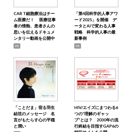
CAR T細胞療法はチー
「第4回科学的人事アワ
ム医療だ！ 医療従事
ード2025」を開催 デ
者の情熱、患者さんの
ータとAIで変わる人事
思いを伝えるドキュメ
戦略 科学的人事の最
ンタリー動画を公開中
新事例
PR
PR
「ことだま」宿る羽生
HIV/エイズにまつわる6
結弦のメッセージ 名
つの“理解のギャッ
言がもたらす心の平穏
プ”とは？ 2030年の流
と潤い
行終結を目指すGAP6の