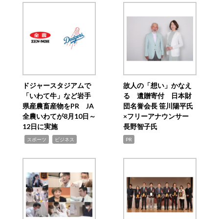
ドジャースタジアムで
故人の「想い」かなえ
「いわて牛」など岩手
る 遺贈寄付 日本財
県産農畜産物をPR JA
団名誉会長 笹川陽平氏
全農いわてが8月10日～
×フリーアナウンサー
12日に実施
長野智子氏
,
,
スポーツ
ビジネス
PR