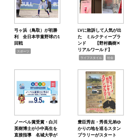
弓ヶ浜（鳥取）が初勝
LVに敗訴して人気が出
利 全日本学童野球の1
た ミルクティーブラ
回戦
ンド 【野村義樹✕
リアルワールド】
,
スポーツ
,
,
ライフスタイル
社会
ノーベル賞受賞・白川
豊臣秀吉・秀長兄弟ゆ
英樹博士が小中高生を
かりの地を巡るスタン
直接指導 名城大学が
プラリーがスタート