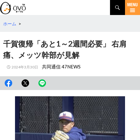
検
索
コ
ン
テ
ホーム
>
ン
ツ
千賀復帰「あと1～2週間必要」 右肩
へ
移
痛、メッツ幹部が見解
動
共同通信 47NEWS
2024年3月30日