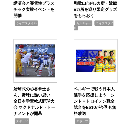
講演会と導電性プラス
和歌山市内5カ所・近畿
チック実験イベントを
6カ所を巡り限定グッズ
開催
をもらおう
,
,
,
ライフスタイル
カルチャー
ライフスタイ
ル
始球式の杉谷拳士さ
ベルギーで戦う日本人
ん、野球に熱い思い
選手を応援しよう シ
全日本学童軟式野球大
ント＝トロイデン戦全
会 マクドナルド・トー
試合をBS10が今季も無
ナメントが開幕
料放送
,
,
スポーツ
スポーツ