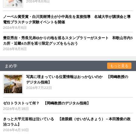
2026年8月8日
ノーベル賞受賞・白川英樹博士が小中高生を直接指導 名城大学が講演会と導
電性プラスチック実験イベントを開催
2026年8月8日
豊臣秀吉・秀長兄弟ゆかりの地を巡るスタンプラリーがスタート 和歌山市内5
カ所・近畿6カ所を巡り限定グッズをもらおう
2026年8月8日
まめ学
もっと見る
写真に埋まっている位置情報はおっかないのか 【岡嶋教授の
デジタル指南】
2026年7月22日
ゼロトラストって何？ 【岡嶋教授のデジタル指南】
2026年6月18日
きっと大平元首相は泣いている 【政眼鏡（せいがんきょう）－本田雅俊の政
治コラム】
2026年6月10日