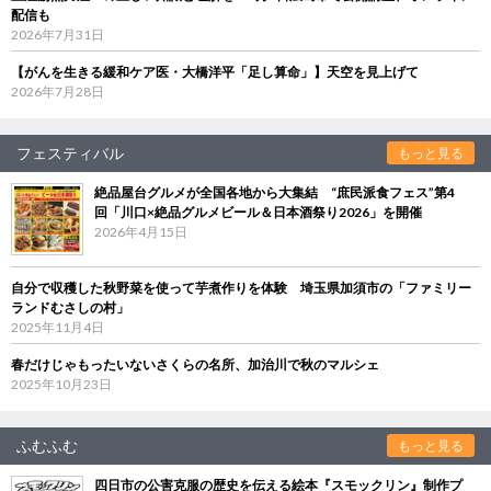
配信も
2026年7月31日
【がんを生きる緩和ケア医・大橋洋平「足し算命」】天空を見上げて
2026年7月28日
フェスティバル
もっと見る
絶品屋台グルメが全国各地から大集結 “庶民派食フェス”第4
回「川口×絶品グルメビール＆日本酒祭り2026」を開催
2026年4月15日
自分で収穫した秋野菜を使って芋煮作りを体験 埼玉県加須市の「ファミリー
ランドむさしの村」
2025年11月4日
春だけじゃもったいないさくらの名所、加治川で秋のマルシェ
2025年10月23日
ふむふむ
もっと見る
四日市の公害克服の歴史を伝える絵本『スモックリン』制作プ