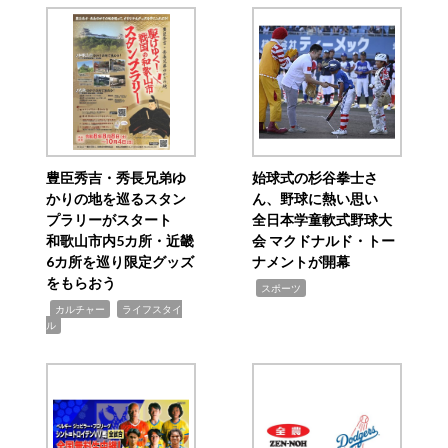
豊臣秀吉・秀長兄弟ゆ
始球式の杉谷拳士さ
かりの地を巡るスタン
ん、野球に熱い思い
プラリーがスタート
全日本学童軟式野球大
和歌山市内5カ所・近畿
会 マクドナルド・トー
6カ所を巡り限定グッズ
ナメントが開幕
をもらおう
,
スポーツ
,
,
カルチャー
ライフスタイ
ル