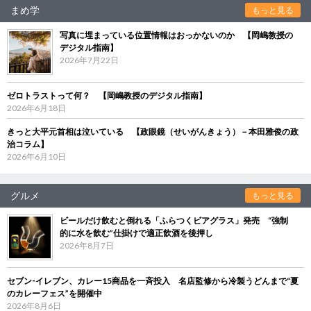
まめ学
もっと見る
写真に埋まっている位置情報はおっかないのか 【岡嶋教授の
デジタル指南】
2026年7月22日
ゼロトラストって何？ 【岡嶋教授のデジタル指南】
2026年6月18日
きっと大平元首相は泣いている 【政眼鏡（せいがんきょう）－本田雅俊の政
治コラム】
2026年6月10日
グルメ
もっと見る
ビールだけ飲むと倒れる「ふらつくビアグラス」発売 “強制
的に水を飲む”仕掛けで適正飲酒を後押し
2026年8月7日
セブン‐イレブン、カレー15商品を一斉投入 名店監修から冷製うどんまで“夏
のカレーフェス”を開催中
2026年8月6日