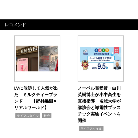
レコメンド
LVに敗訴して人気が出
ノーベル賞受賞・白川
た ミルクティーブラ
英樹博士が小中高生を
ンド 【野村義樹✕
直接指導 名城大学が
リアルワールド】
講演会と導電性プラス
チック実験イベントを
,
,
ライフスタイル
社会
開催
,
ライフスタイル