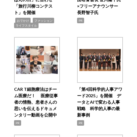
「旅行川柳コンテス
×フリーアナウンサー
ト」を開催
長野智子氏
,
,
,
おでかけ
ファッション
PR
ライフスタイル
CAR T細胞療法はチー
「第4回科学的人事アワ
ム医療だ！ 医療従事
ード2025」を開催 デ
者の情熱、患者さんの
ータとAIで変わる人事
思いを伝えるドキュメ
戦略 科学的人事の最
ンタリー動画を公開中
新事例
PR
PR