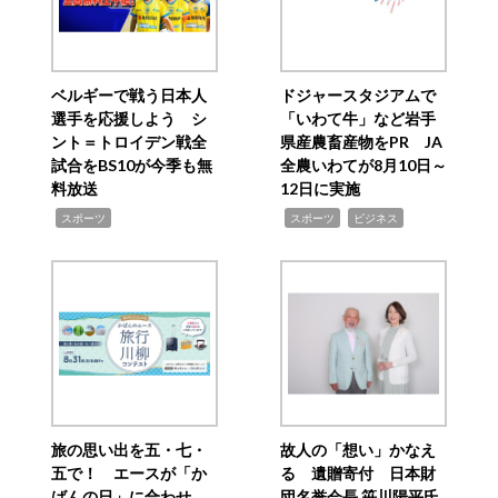
ベルギーで戦う日本人
ドジャースタジアムで
選手を応援しよう シ
「いわて牛」など岩手
ント＝トロイデン戦全
県産農畜産物をPR JA
試合をBS10が今季も無
全農いわてが8月10日～
料放送
12日に実施
,
,
,
スポーツ
スポーツ
ビジネス
旅の思い出を五・七・
故人の「想い」かなえ
五で！ エースが「か
る 遺贈寄付 日本財
ばんの日」に合わせ
団名誉会長 笹川陽平氏