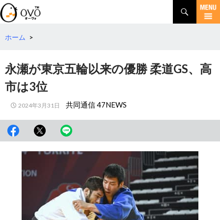
検
索
コ
ン
テ
ホーム
>
ン
ツ
永瀬が東京五輪以来の優勝 柔道GS、高
へ
移
市は3位
動
共同通信 47NEWS
2024年3月31日