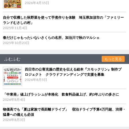
2026年4月15日
自分で収穫した秋野菜を使って芋煮作りを体験 埼玉県加須市の「ファミリー
ランドむさしの村」
2025年11月4日
春だけじゃもったいないさくらの名所、加治川で秋のマルシェ
2025年10月23日
ふむふむ
もっと見る
四日市の公害克服の歴史を伝える絵本『スモックリン』制作プ
ロジェクト クラウドファンディングで支援を募集
2026年8月5日
「中東発」値上げラッシュが本格化 飲食料品値上げ、約3年ぶりの多さに
2026年8月4日
物価高でも「夏は家族で長距離ドライブ」 宿泊ドライブ予算4万円超、渋滞・
猛暑への備えも必須
2026年8月3日