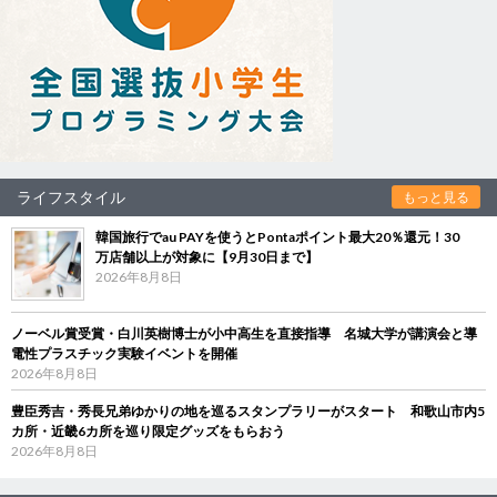
ライフスタイル
もっと見る
韓国旅行でau PAYを使うとPontaポイント最大20％還元！30
万店舗以上が対象に【9月30日まで】
2026年8月8日
ノーベル賞受賞・白川英樹博士が小中高生を直接指導 名城大学が講演会と導
電性プラスチック実験イベントを開催
2026年8月8日
豊臣秀吉・秀長兄弟ゆかりの地を巡るスタンプラリーがスタート 和歌山市内5
カ所・近畿6カ所を巡り限定グッズをもらおう
2026年8月8日