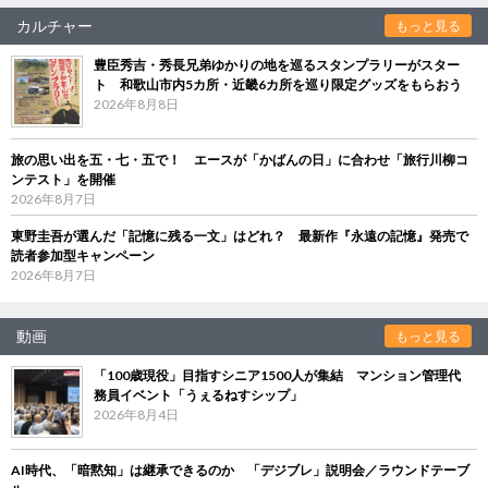
カルチャー
もっと見る
豊臣秀吉・秀長兄弟ゆかりの地を巡るスタンプラリーがスター
ト 和歌山市内5カ所・近畿6カ所を巡り限定グッズをもらおう
2026年8月8日
旅の思い出を五・七・五で！ エースが「かばんの日」に合わせ「旅行川柳コ
ンテスト」を開催
2026年8月7日
東野圭吾が選んだ「記憶に残る一文」はどれ？ 最新作『永遠の記憶』発売で
読者参加型キャンペーン
2026年8月7日
動画
もっと見る
「100歳現役」目指すシニア1500人が集結 マンション管理代
務員イベント「うぇるねすシップ」
2026年8月4日
AI時代、「暗黙知」は継承できるのか 「デジブレ」説明会／ラウンドテーブ