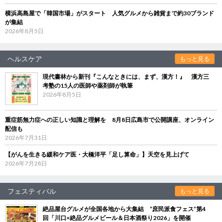
横浜高島屋で「韓国市場」がスタート 人気グルメから雑貨まで約30ブランド
が集結
2026年8月5日
ヘルスケア
もっと見る
現代書林から新刊『こんなときには、まず、漢方！』 漢方三
考塾の15人の医師や薬剤師が執筆
2026年8月5日
重症筋無力症への正しい知識と理解を 8月8日広島市で公開講座、オンライン
配信も
2026年7月31日
【がんを生きる緩和ケア医・大橋洋平「足し算命」】天空を見上げて
2026年7月28日
フェスティバル
もっと見る
絶品屋台グルメが全国各地から大集結 “庶民派食フェス”第4
回「川口×絶品グルメビール＆日本酒祭り2026」を開催