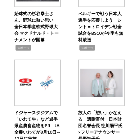
始球式の杉谷拳士さ
ベルギーで戦う日本人
ん、野球に熱い思い
選手を応援しよう シ
全日本学童軟式野球大
ント＝トロイデン戦全
会 マクドナルド・トー
試合をBS10が今季も無
ナメントが開幕
料放送
,
,
スポーツ
スポーツ
ドジャースタジアムで
故人の「想い」かなえ
「いわて牛」など岩手
る 遺贈寄付 日本財
県産農畜産物をPR JA
団名誉会長 笹川陽平氏
全農いわてが8月10日～
×フリーアナウンサー
12日に実施
長野智子氏