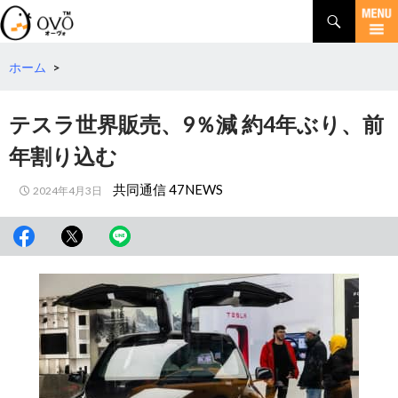
検
索
コ
ン
テ
ホーム
>
ン
ツ
テスラ世界販売、9％減 約4年ぶり、前
へ
移
年割り込む
動
共同通信 47NEWS
2024年4月3日