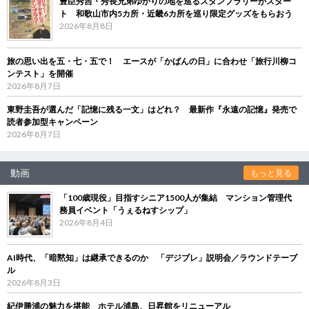
豊臣秀吉・秀長兄弟ゆかりの地を巡るスタンプラリーがスター
ト 和歌山市内5カ所・近畿6カ所を巡り限定グッズをもらおう
2026年8月8日
旅の思い出を五・七・五で！ エースが「かばんの日」に合わせ「旅行川柳コ
ンテスト」を開催
2026年8月7日
東野圭吾が選んだ「記憶に残る一文」はどれ？ 最新作『永遠の記憶』発売で
読者参加型キャンペーン
2026年8月7日
動画
もっと見る
「100歳現役」目指すシニア1500人が集結 マンション管理代
務員イベント「うぇるねすシップ」
2026年8月4日
AI時代、「暗黙知」は継承できるのか 「デジブレ」説明会／ラウンドテーブ
ル
2026年8月3日
紀伊勝浦の魅力を堪能 ホテル浦島、日昇館をリニューアル