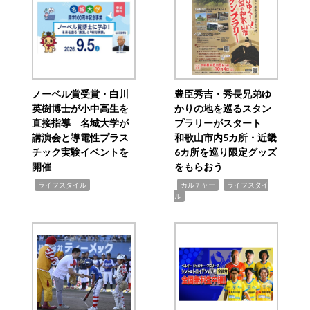
ノーベル賞受賞・白川
豊臣秀吉・秀長兄弟ゆ
英樹博士が小中高生を
かりの地を巡るスタン
直接指導 名城大学が
プラリーがスタート
講演会と導電性プラス
和歌山市内5カ所・近畿
チック実験イベントを
6カ所を巡り限定グッズ
開催
をもらおう
,
,
,
ライフスタイル
カルチャー
ライフスタイ
ル