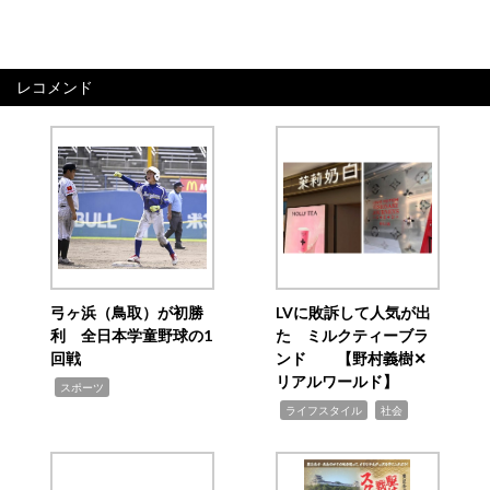
レコメンド
弓ヶ浜（鳥取）が初勝
LVに敗訴して人気が出
利 全日本学童野球の1
た ミルクティーブラ
回戦
ンド 【野村義樹✕
リアルワールド】
,
スポーツ
,
,
ライフスタイル
社会