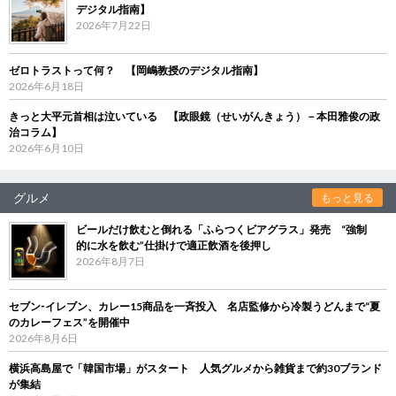
デジタル指南】
2026年7月22日
ゼロトラストって何？ 【岡嶋教授のデジタル指南】
2026年6月18日
きっと大平元首相は泣いている 【政眼鏡（せいがんきょう）－本田雅俊の政
治コラム】
2026年6月10日
グルメ
もっと見る
ビールだけ飲むと倒れる「ふらつくビアグラス」発売 “強制
的に水を飲む”仕掛けで適正飲酒を後押し
2026年8月7日
セブン‐イレブン、カレー15商品を一斉投入 名店監修から冷製うどんまで“夏
のカレーフェス”を開催中
2026年8月6日
横浜高島屋で「韓国市場」がスタート 人気グルメから雑貨まで約30ブランド
が集結