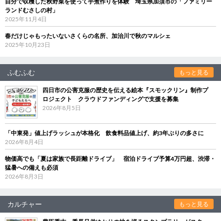
自分で収穫した秋野菜を使って芋煮作りを体験 埼玉県加須市の「ファミリー
ランドむさしの村」
2025年11月4日
春だけじゃもったいないさくらの名所、加治川で秋のマルシェ
2025年10月23日
ふむふむ
もっと見る
四日市の公害克服の歴史を伝える絵本『スモックリン』制作プ
ロジェクト クラウドファンディングで支援を募集
2026年8月5日
「中東発」値上げラッシュが本格化 飲食料品値上げ、約3年ぶりの多さに
2026年8月4日
物価高でも「夏は家族で長距離ドライブ」 宿泊ドライブ予算4万円超、渋滞・
猛暑への備えも必須
2026年8月3日
カルチャー
もっと見る