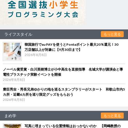
ライフスタイル
もっと見る
韓国旅行でau PAYを使うとPontaポイント最大20％還元！30
万店舗以上が対象に【9月30日まで】
2026年8月8日
ノーベル賞受賞・白川英樹博士が小中高生を直接指導 名城大学が講演会と導
電性プラスチック実験イベントを開催
2026年8月8日
豊臣秀吉・秀長兄弟ゆかりの地を巡るスタンプラリーがスタート 和歌山市内5
カ所・近畿6カ所を巡り限定グッズをもらおう
2026年8月8日
まめ学
もっと見る
写真に埋まっている位置情報はおっかないのか 【岡嶋教授の