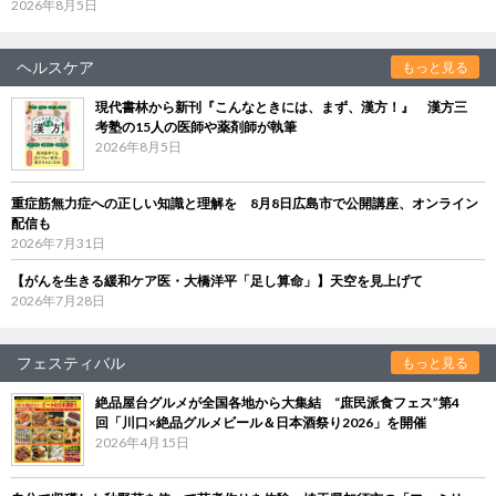
2026年8月5日
ヘルスケア
もっと見る
現代書林から新刊『こんなときには、まず、漢方！』 漢方三
考塾の15人の医師や薬剤師が執筆
2026年8月5日
重症筋無力症への正しい知識と理解を 8月8日広島市で公開講座、オンライン
配信も
2026年7月31日
【がんを生きる緩和ケア医・大橋洋平「足し算命」】天空を見上げて
2026年7月28日
フェスティバル
もっと見る
絶品屋台グルメが全国各地から大集結 “庶民派食フェス”第4
回「川口×絶品グルメビール＆日本酒祭り2026」を開催
2026年4月15日