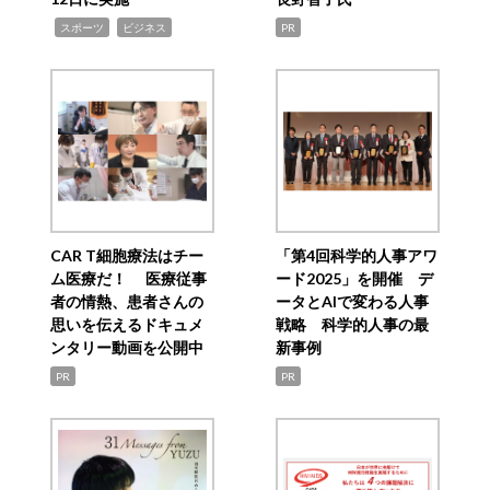
,
,
スポーツ
ビジネス
PR
CAR T細胞療法はチー
「第4回科学的人事アワ
ム医療だ！ 医療従事
ード2025」を開催 デ
者の情熱、患者さんの
ータとAIで変わる人事
思いを伝えるドキュメ
戦略 科学的人事の最
ンタリー動画を公開中
新事例
PR
PR